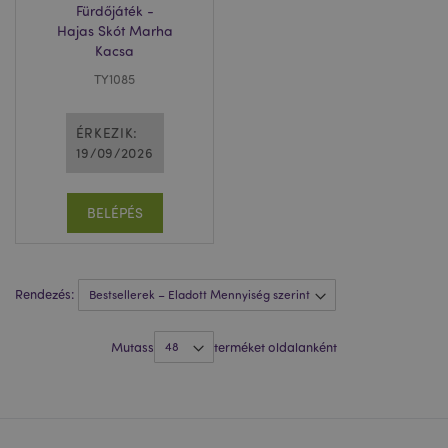
Fürdőjáték -
Hajas Skót Marha
Kacsa
TY1085
ÉRKEZIK:
19/09/2026
BELÉPÉS
Rendezés:
X-Magento-Vary
1 n
Adobe Inc.
16 ó
puckator.hu
Mutass
terméket oldalanként