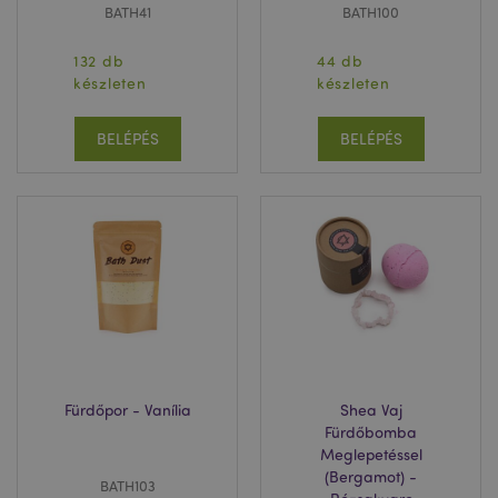
BATH41
BATH100
132 db
44 db
készleten
készleten
BELÉPÉS
BELÉPÉS
Fürdőpor - Vanília
Shea Vaj
Fürdőbomba
Meglepetéssel
(Bergamot) -
BATH103