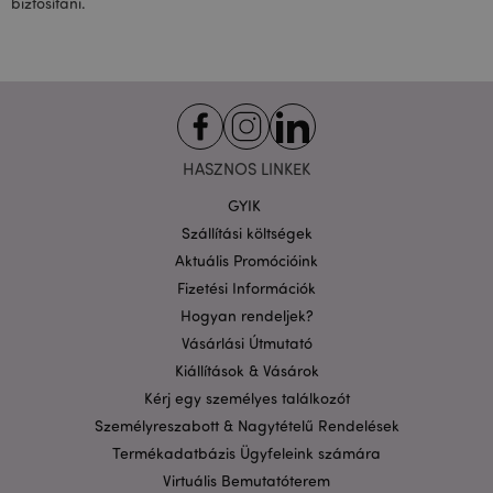
biztosítani.
recently_compared_product
1 n
Adobe Inc.
www.puckator.hu
product_data_storage
1 n
Adobe Inc.
HASZNOS LINKEK
www.puckator.hu
GYIK
Szállítási költségek
Aktuális Promócióink
Fizetési Információk
recently_compared_product_previous
1 n
Adobe Inc.
Hogyan rendeljek?
www.puckator.hu
Vásárlási Útmutató
Kiállítások & Vásárok
Kérj egy személyes találkozót
Személyreszabott & Nagytételű Rendelések
section_data_ids
1 n
Adobe Inc.
www.puckator.hu
Termékadatbázis Ügyfeleink számára
Virtuális Bemutatóterem