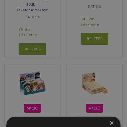
30db -
BATH78
Feketecseresznye
BATH108
345 db
készleten
26 db
készleten
BELÉPÉS
BELÉPÉS
AKCIÓ
AKCIÓ
Fürdőbomba
Fürdőbomba
×
Díszcsomagolásban
Díszcsomagolásban