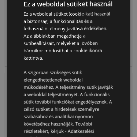
Ez a weboldal sütiket használ
- Vadon Állatai -
- Tök Formájú -
Édes Állatok
Őszi Szüret
Ez a weboldal sütiket (cookie-kat) használ
ADORAMALS
BATH86
a biztonság, a funkcionalitás és a
BATH83
felhasználói élmény javítása érdekében.
1032 db
Az alábbiakban megadhatja a
600 db
készleten
készleten
sütibeállításait, melyeket a jövőben
bármikor módosíthat a cookie ikonra
BELÉPÉS
BELÉPÉS
kattintva.
A szigorúan szükséges sütik
elengedhetetlenek weboldal
működéséhez. A teljesítmény sütik javítják
a weboldal teljesítményét. A funkcionális
sütik további funkciókat engedélyeznek. A
célzó sütiket a hirdetések személyre
szabásához és analitikai nyomon
követéséhez használják. További
részletekért, kérjük -
Adatkezelési
Formatervezett
Fürdőbomba