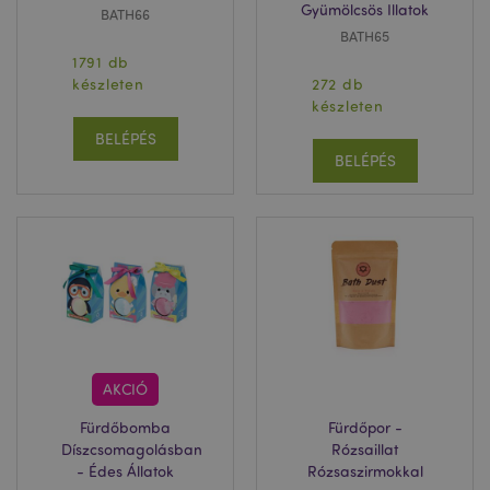
Gyümölcsös Illatok
BATH66
BATH65
1791 db
készleten
272 db
készleten
BELÉPÉS
BELÉPÉS
AKCIÓ
Fürdőbomba
Fürdőpor -
Díszcsomagolásban
Rózsaillat
- Édes Állatok
Rózsaszirmokkal