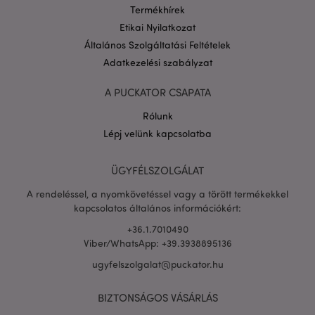
Termékhírek
Etikai Nyilatkozat
Általános Szolgáltatási Feltételek
Adatkezelési szabályzat
recently_viewed_product_previous
1 n
Adobe Inc.
A PUCKATOR CSAPATA
www.puckator.hu
Rólunk
Lépj velünk kapcsolatba
ÜGYFÉLSZOLGÁLAT
mage-messages
1 n
Adobe Inc.
16 ó
www.puckator.hu
A rendeléssel, a nyomkövetéssel vagy a törött termékekkel
kapcsolatos általános információkért:
+36.1.7010490
Viber/WhatsApp: +39.3938895136
ugyfelszolgalat@puckator.hu
BIZTONSÁGOS VÁSÁRLÁS