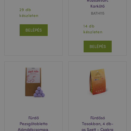
Rózsakvarc
Karkötő
29 db
BATH115
készleten
14 db
BELÉPÉS
készleten
BELÉPÉS
Fürdő
Fürdősó
Pezsgőtabletta
Tasakban, 4 db-
Ajándékcsomag,
os Szett - Csakra