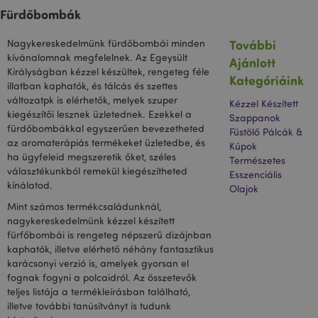
Fürdőbombák
További
Nagykereskedelmünk fürdőbombái minden
private_content_version
1 é
Adobe Inc.
kívánalomnak megfelelnek. Az Egeysült
Ajánlott
www.puckator.hu
Királyságban kézzel készültek, rengeteg féle
Kategóriáink
illatban kaphatók, és tálcás és szettes
változatpk is elérhetők, melyek szuper
Kézzel Készített
kiegészítői lesznek üzletednek. Ezekkel a
Szappanok
fürdőbombákkal egyszerűen bevezetheted
Füstölő Pálcák &
az aromaterápiás termékeket üzletedbe, és
Kúpok
ha ügyfeleid megszeretik őket, széles
Természetes
searchReport-log
ülé
Adobe Inc.
választékunkból remekül kiegészítheted
www.puckator.hu
Esszenciális
kínálatod.
Olajok
Mint számos termékcsaládunknál,
nagykereskedelmünk kézzel készített
mage-cache-sessid
1 n
Adobe Inc.
www.puckator.hu
fürfőbombái is rengeteg népszerű dizájnban
kaphatók, illetve elérhető néhány fantasztikus
karácsonyi verzió is, amelyek gyorsan el
fognak fogyni a polcaidról. Az összetevők
teljes listája a termékleírásban található,
illetve további tanúsítványt is tudunk