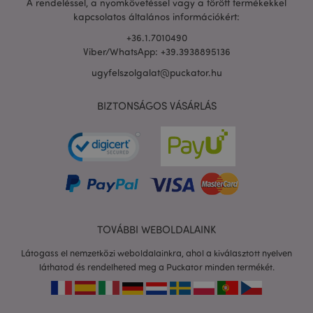
A rendeléssel, a nyomkövetéssel vagy a törött termékekkel
kapcsolatos általános információkért:
+36.1.7010490
Viber/WhatsApp: +39.3938895136
ugyfelszolgalat@puckator.hu
BIZTONSÁGOS VÁSÁRLÁS
private_content_version
1 é
Adobe Inc.
www.puckator.hu
searchReport-log
ülé
Adobe Inc.
TOVÁBBI WEBOLDALAINK
www.puckator.hu
Látogass el nemzetközi weboldalainkra, ahol a kiválasztott nyelven
láthatod és rendelheted meg a Puckator minden termékét.
mage-cache-sessid
1 n
Adobe Inc.
www.puckator.hu