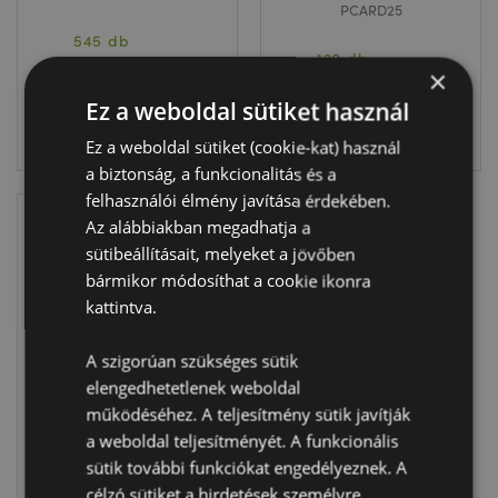
PCARD25
545 db
120 db
készleten
×
készleten
Ez a weboldal sütiket használ
BELÉPÉS
BELÉPÉS
Ez a weboldal sütiket (cookie-kat) használ
a biztonság, a funkcionalitás és a
felhasználói élmény javítása érdekében.
Az alábbiakban megadhatja a
sütibeállításait, melyeket a jövőben
bármikor módosíthat a cookie ikonra
kattintva.
A szigorúan szükséges sütik
elengedhetetlenek weboldal
Pénztárca - Mr
működéséhez. A teljesítmény sütik javítják
Bean & Teddy
a weboldal teljesítményét. A funkcionális
Maci
sütik további funkciókat engedélyeznek. A
PUR173
célzó sütiket a hirdetések személyre