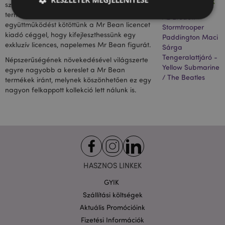
Kategóriáink
szerepelt. Vígjátékai rengeteg Mr Beanes
terméket ihlettek meg, ezért 2017-ben partneri
Az Eredeti
együttműködést kötöttünk a Mr Bean licencet
Stormtrooper
kiadó céggel, hogy kifejleszthessünk egy
Paddington Maci
Elengedhetetlenül szükséges
Célzás
exkluzív licences, napelemes Mr Bean figurát.
Sárga
Funkcionalitás
Tengeralattjáró -
Népszerűségének növekedésével világszerte
Yellow Submarine
egyre nagyobb a kereslet a Mr Bean
A weboldal működéséhez feltétlenül szükséges sütik
/ The Beatles
termékek iránt, melynek köszönhetően ez egy
lehetővé teszik a webhely alapvető funkcióit,
például a felhasználói bejelentkezést és a
nagyon felkappott kollekció lett nálunk is.
fiókkezelést. A weboldal nem használható
megfelelően a feltétlenül szükséges sütik nélkül.
Szolgáltató
/
Név
Lejá
Domain
CookieScriptConsent
1
CookieScript
hón
.puckator.hu
HASZNOS LINKEK
GYIK
Szállítási költségek
Aktuális Promócióink
Fizetési Információk