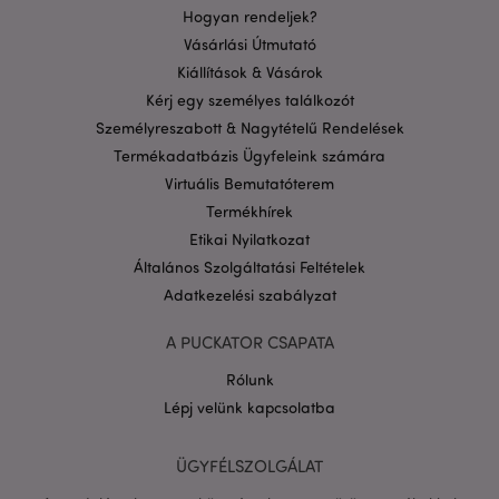
Hogyan rendeljek?
PHPSESSID
1 n
PHP.net
16 ó
.puckator.hu
Vásárlási Útmutató
Google
Kiállítások & Vásárok
adatvédelmi szabályzatát
Kérj egy személyes találkozót
Személyreszabott & Nagytételű Rendelések
Termékadatbázis Ügyfeleink számára
Virtuális Bemutatóterem
Termékhírek
Etikai Nyilatkozat
Általános Szolgáltatási Feltételek
Adatkezelési szabályzat
A PUCKATOR CSAPATA
Rólunk
Lépj velünk kapcsolatba
X-Magento-Vary
1 n
Adobe Inc.
16 ó
puckator.hu
ÜGYFÉLSZOLGÁLAT