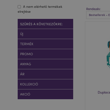
A nem elérhető termékek
Rendezés:
elrejtése
SZŰRÉS A KÖVETKEZŐKRE:
ÚJ
TERMÉK
PROMO
ANYAG
ÁR
KOLLEKCIÓ
Duplacs
AKCIÓ