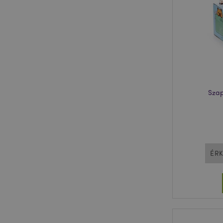
PHPSESSID
Google adatvédelmi s
X-Magento-Vary
Szap
private_content_ve
ÉRK
searchReport-log
mage-cache-sessid
recently_compared