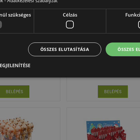
ük -
Adatkezelési szabályzat
nül szükséges
Célzás
Funkci
ÚJRA ELÉRHETŐ
ézi Ventilátor és
Szappanbuborék Fújó - Rák
nbuborék - Unikornis
Polip
ÖSSZES ELUTASÍTÁSA
ÖSSZES 
lat - UNICORN MAGIC
FAN18
TY1130
EGJELENÍTÉSE
40 db készleten
1548 db készleten
Elengedhetetlenül szükséges
Célzás
Funkcionalitás
BELÉPÉS
BELÉPÉS
z feltétlenül szükséges sütik lehetővé teszik a webhely alapvető funkcióit, például a
iókkezelést. A weboldal nem használható megfelelően a feltétlenül szükséges sütik nélkü
Szolgáltató
/
Lejárat
Leírás
Domain
nt
1
Ezt a sütit a Cookie-Script.com sz
CookieScript
hónap
használja, hogy megjegyezze a lá
.puckator.hu
preferenciáit. Ez a Cookie-Script.