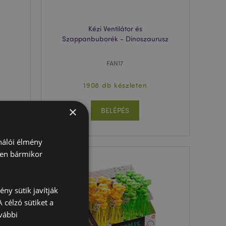
Kézi Ventilátor és
Szappanbuborék - Dinoszaurusz
FAN17
1908 db készleten
×
BELÉPÉS
ználói élmény
ben bármikor
ny sütik javítják
 célzó sütiket a
vábbi