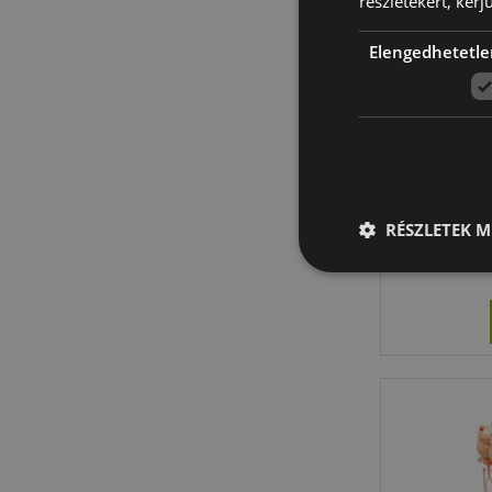
részletekért, kérj
Elengedhetetle
K
Szappa
Varázs
RÉSZLETEK M
20
A weboldal működéséhe
bejelentkezést és a f
Név
CookieScriptConse