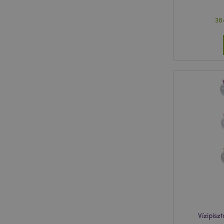
38
Vízipisz