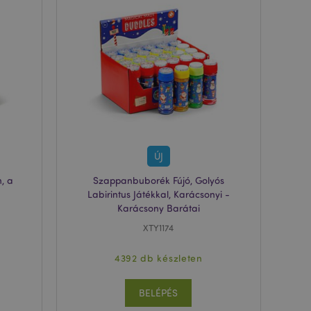
asonlított
adatok
mékek
yű navigáció
yezett műveletekkel
ormációkat, például
tési információkat
intett termékek
zerű navigáció
ÚJ
, a
Szappanbuborék Fújó, Golyós
mára megjelenített
eket, például a
Labirintus Játékkal, Karácsonyi -
a különféle
Karácsony Barátai
k a cookie-ból,
.
XTY1174
mékek azonosítóit
ekében.
4392 db készleten
hogy megkönnyítsük a
őben, hogy az
k.
BELÉPÉS
hogy megkönnyítsük a