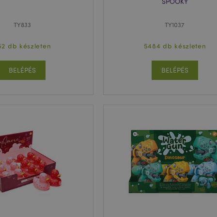
SPOOKY
TY833
TY1037
52 db készleten
5484 db készleten
BELÉPÉS
BELÉPÉS