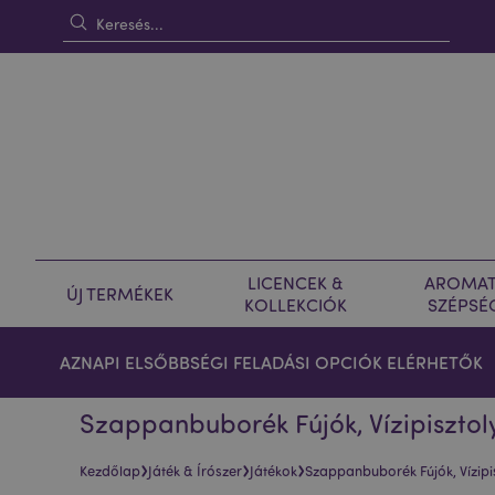
LICENCEK &
AROMAT
ÚJ TERMÉKEK
KOLLEKCIÓK
SZÉPSÉ
AZNAPI ELSŐBBSÉGI FELADÁSI OPCIÓK ELÉRHETŐK
Szappanbuborék Fújók, Vízipisztol
›
›
›
Kezdőlap
Játék & Írószer
Játékok
Szappanbuborék Fújók, Vízipi