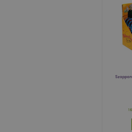
product_data_stora
recently_compared
section_data_ids
recently_viewed_pr
Szappanb
mage-messages
recently_viewed_pr
1
mage-cache-storag
form_key