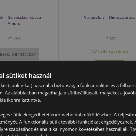
ék - Szivecskés Kacsa -
Vízipisztoly - Dinoszaurusz
Amore
TY1063
TY1122
1272 db készleten
EZIK: 08/02/2027
BELÉPÉS
BELÉPÉS
l sütiket használ
iket (cookie-kat) használ a biztonság, a funkcionalitás és a felhas
n. Az alábbiakban megadhatja a sütibeállításait, melyeket a jövő
ie ikonra kattintva.
éges sütik elengedhetetlenek weboldal működéséhez. A teljesítmé
ítményét. A funkcionális sütik további funkciókat engedélyeznek. A
lyre szabásához és analitikai nyomon követéséhez használják. To