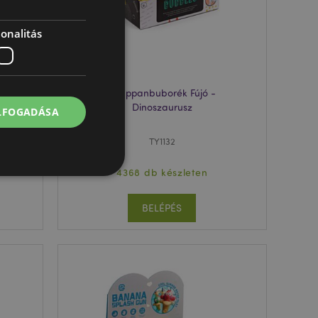
onalitás
 &
Szappanbuborék Fújó -
Dinoszaurusz
ELFOGADÁSA
TY1132
4368 db készleten
BELÉPÉS
 felhasználói
l.
olgáltatás arra
togatók
com süti-