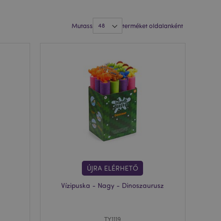
Mutass
terméket oldalanként
ÚJRA ELÉRHETŐ
Vízipuska - Nagy - Dinoszaurusz
TY1119