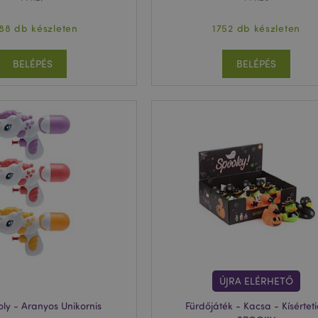
88 db készleten
1752 db készleten
BELÉPÉS
BELÉPÉS
ÚJRA ELÉRHETŐ
toly - Aranyos Unikornis
Fürdőjáték - Kacsa - Kísértet