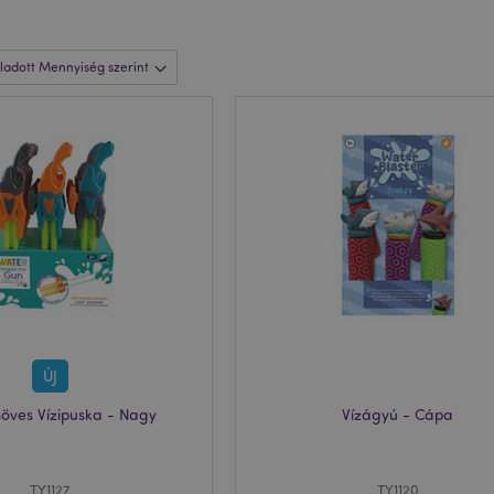
ÚJ
öves Vízipuska - Nagy
Vízágyú - Cápa
TY1127
TY1120