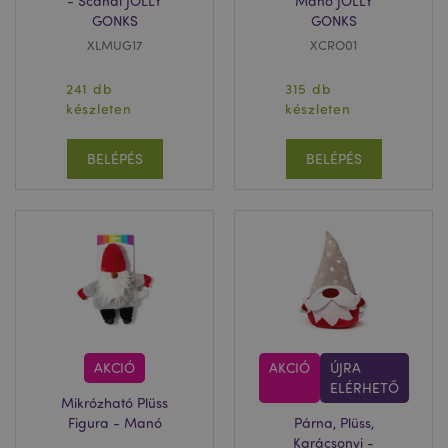
- Scandi JOLLY
Manó JOLLY
GONKS
GONKS
XLMUG17
XCRO01
241 db
315 db
készleten
készleten
BELÉPÉS
BELÉPÉS
AKCIÓ
AKCIÓ
ÚJRA
ELÉRHETŐ
Mikrózható Plüss
Figura - Manó
Párna, Plüss,
Karácsonyi -