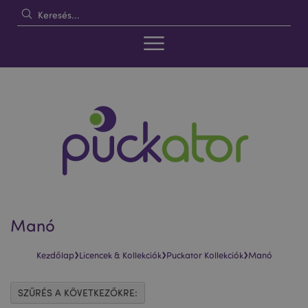
Manó
›
›
›
Kezdőlap
Licencek & Kollekciók
Puckator Kollekciók
Manó
SZŰRÉS A KÖVETKEZŐKRE: