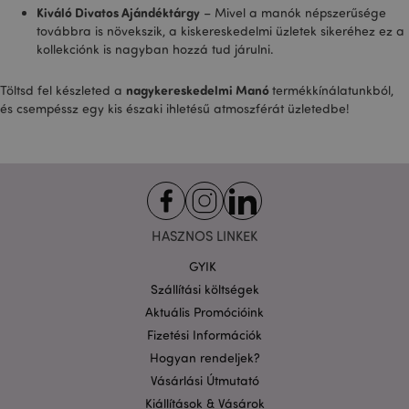
Kiváló Divatos Ajándéktárgy
– Mivel a manók népszerűsége
továbbra is növekszik, a kiskereskedelmi üzletek sikeréhez ez a
kollekciónk is nagyban hozzá tud járulni.
nagykereskedelmi
Manó
Töltsd fel készleted a
termékkínálatunkból,
és csempéssz egy kis északi ihletésű atmoszférát üzletedbe!
X-Magento-Vary
1 n
Adobe Inc.
16 ó
puckator.hu
HASZNOS LINKEK
GYIK
Szállítási költségek
Aktuális Promócióink
private_content_version
1 é
Adobe Inc.
www.puckator.hu
Fizetési Információk
Hogyan rendeljek?
Vásárlási Útmutató
Kiállítások & Vásárok