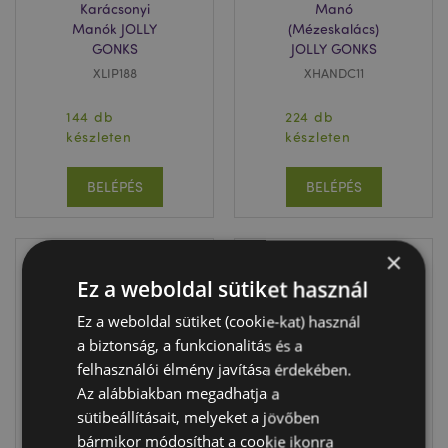
Karácsonyi
Manó
Manók JOLLY
(Mézeskalács)
GONKS
JOLLY GONKS
XLIP188
XHANDC11
144 db
224 db
készleten
készleten
BELÉPÉS
BELÉPÉS
×
Ez a weboldal sütiket használ
Ez a weboldal sütiket (cookie-kat) használ
a biztonság, a funkcionalitás és a
felhasználói élmény javítása érdekében.
Az alábbiakban megadhatja a
sütibeállításait, melyeket a jövőben
Ajakbalzsam
Csomagolópapír
bármikor módosíthat a cookie ikonra