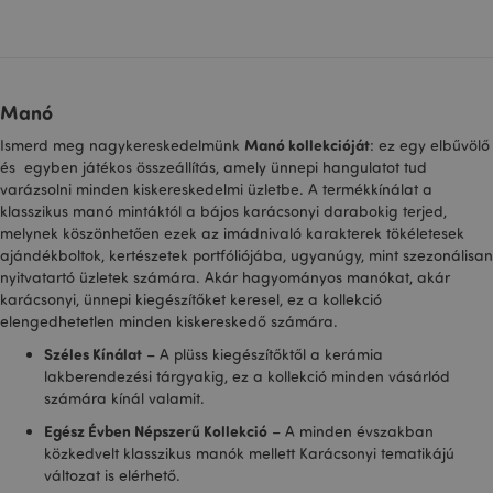
CookieScriptConsent
1
CookieScript
hón
.puckator.hu
Manó
Manó kollekcióját
Ismerd meg nagykereskedelmünk
: ez egy elbűvölő
és egyben játékos összeállítás, amely ünnepi hangulatot tud
varázsolni minden kiskereskedelmi üzletbe. A termékkínálat a
klasszikus manó mintáktól a bájos karácsonyi darabokig terjed,
PHPSESSID
1 n
PHP.net
melynek köszönhetően ezek az imádnivaló karakterek tökéletesek
16 ó
.puckator.hu
ajándékboltok, kertészetek portfóliójába, ugyanúgy, mint szezonálisan
Google
nyitvatartó üzletek számára. Akár hagyományos manókat, akár
adatvédelmi szabályzatát
karácsonyi, ünnepi kiegészítőket keresel, ez a kollekció
elengedhetetlen minden kiskereskedő számára.
Széles Kínálat
– A plüss kiegészítőktől a kerámia
lakberendezési tárgyakig, ez a kollekció minden vásárlód
számára kínál valamit.
Egész Évben Népszerű Kollekció
– A minden évszakban
közkedvelt klasszikus manók mellett Karácsonyi tematikájú
változat is elérhető.