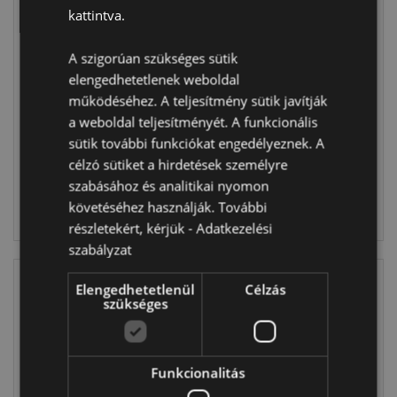
Tégelyben,
Tekercs 3m,
kattintva.
Karácsonyi -
Karácsonyi -
Karácsonyi
Karácsonyi
Manók JOLLY
Manók JOLLY
A szigorúan szükséges sütik
GONKS
GONKS
elengedhetetlenek weboldal
XLIP184
XWRAP68A
működéséhez. A teljesítmény sütik javítják
a weboldal teljesítményét. A funkcionális
756 db
sütik további funkciókat engedélyeznek. A
ÉRKEZIK:
készleten
07/09/2026
célzó sütiket a hirdetések személyre
szabásához és analitikai nyomon
BELÉPÉS
követéséhez használják. További
BELÉPÉS
részletekért, kérjük -
Adatkezelési
szabályzat
Elengedhetetlenül
Célzás
szükséges
Funkcionalitás