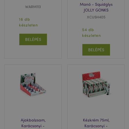
Manó - Squidglys
WARM113
JOLLY GONKS
XCUSH405
16 db
készleten
54 db
készleten
BELÉPÉS
BELÉPÉS
Ajakbalzsam,
Kézkrém 75ml,
Karácsonyi -
Karácsonyi -