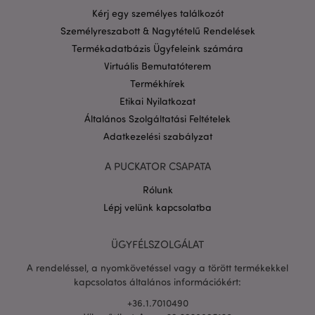
Kérj egy személyes találkozót
Személyreszabott & Nagytételű Rendelések
searchReport-log
ülé
Adobe Inc.
Termékadatbázis Ügyfeleink számára
www.puckator.hu
Virtuális Bemutatóterem
Termékhírek
mage-cache-sessid
1 n
Adobe Inc.
Etikai Nyilatkozat
www.puckator.hu
Általános Szolgáltatási Feltételek
Adatkezelési szabályzat
A PUCKATOR CSAPATA
Rólunk
Lépj velünk kapcsolatba
recently_compared_product
1 n
Adobe Inc.
ÜGYFÉLSZOLGÁLAT
www.puckator.hu
A rendeléssel, a nyomkövetéssel vagy a törött termékekkel
kapcsolatos általános információkért:
product_data_storage
1 n
Adobe Inc.
+36.1.7010490
www.puckator.hu