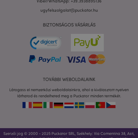
Viber/WhatsApp: +39.3938895136
ugyfelszolgalat@puckator.hu
BIZTONSÁGOS VÁSÁRLÁS
recently_compared_product_previous
1 n
Adobe Inc.
www.puckator.hu
section_data_ids
1 n
Adobe Inc.
www.puckator.hu
TOVÁBBI WEBOLDALAINK
Látogass el nemzetközi weboldalainkra, ahol a kiválasztott nyelven
láthatod és rendelheted meg a Puckator minden termékét.
recently_viewed_product_previous
1 n
Adobe Inc.
www.puckator.hu
Szerzői jog © 2000 - 2025 Puckator SRL, Székhely: Via Comentina 38, Asti,