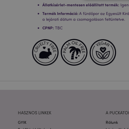
Állatkísérlet-mentesen előállított termék:
Igen
Termék Információ:
A fürdőpor az Egyesült Kir
a lejárati dátum a csomagoláson feltüntetve.
A weboldal működéséhe
bejelentkezést és a f
CPNP:
TBC
Név
CookieScriptConse
PHPSESSID
Google adatvédelmi s
X-Magento-Vary
HASZNOS LINKEK
A PUCKATO
GYIK
Rólunk