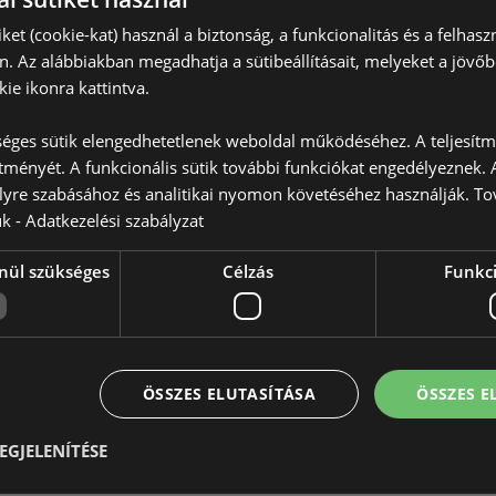
iket (cookie-kat) használ a biztonság, a funkcionalitás és a felhas
n. Az alábbiakban megadhatja a sütibeállításait, melyeket a jövő
ie ikonra kattintva.
éges sütik elengedhetetlenek weboldal működéséhez. A teljesítmé
ítményét. A funkcionális sütik további funkciókat engedélyeznek. A
Termékjellemzők
lyre szabásához és analitikai nyomon követéséhez használják. To
További
Méret
Magasság
ük -
Adatkezelési szabályzat
Információ
EAN Vonalkód
50550716
nül szükséges
Célzás
Funkci
Karton Mennyiség
24
antálfa
Súly (Kg)
0.484000
 allergének a csomagoláson
ÖSSZES ELUTASÍTÁSA
ÖSSZES 
AKCIÓ
Nem
ÚJ
Nem
EGJELENÍTÉSE
PROMO
Nem