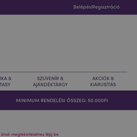
Belépés
Regisztráció
|
IKA &
SZUVENÍR &
AKCIÓK &
TASY
AJÁNDÉKTÁRGY
KIÁRUSÍTÁS
MINIMUM RENDELÉSI ÖSSZEG: 50.000Ft
 árak megtekintéséhez lépj be