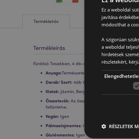
Ez a weboldal süt
javítása érdekébe
Termékleírás
módosíthat a cook
A szigorúan szüks
a weboldal teljes
Termékleírás
hirdetések szemé
részletekért, kérj
Fürdősó Tasakban, 4 db-os Szett - Csakra
Anyaga:
Természetes Sók, Esszenciális Olaj
Elengedhetetle
Darab/ Szett:
4db 80g-os Tasak
Illatok:
Jázmin, Bergamot & Citrom, Kamilla, Sz
Összetevők:
Az összetevők teljes listája és az
feltüntetve.
Vegán:
Igen
Pálmaolajmentes:
Igen
RÉSZLETEK M
Gluténmentes:
Igen