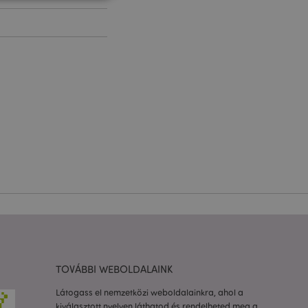
 felhasználói
l.
olgáltatás arra
togatók
com süti-
séhez szükséges.
almazások által van
azonosító, amelyet a
k karbantartására
etlenszerűen
dja az adott
a felhasználó
rtása az oldalak
to 2 rendszer
 a felhasználó által
TOVÁBBI WEBOLDALAINK
Ez lehetővé teszi
ióinak
Látogass el nemzetközi weboldalainkra, ahol a
kiválasztott nyelven láthatod és rendelheted meg a