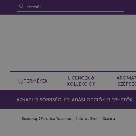
LICENCEK &
AROMAT
ÚJ TERMÉKEK
KOLLEKCIÓK
SZÉPSÉ
AZNAPI ELSŐBBSÉGI FELADÁSI OPCIÓK ELÉRHETŐK
›
Kezdőlap
Fürdősó Tasakban, 4 db-os Szett - Csakra
Ugrás
Ugrás
a
a