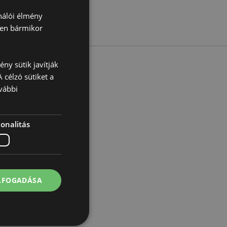
ználói élmény
ben bármikor
ny sütik javítják
 célzó sütiket a
vábbi
 9cm Szélesség 7.5cm
06236
onalitás
ELFOGADÁSA