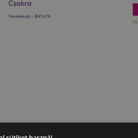
Csakra
Termékkód - BATH78
34
l sütiket használ