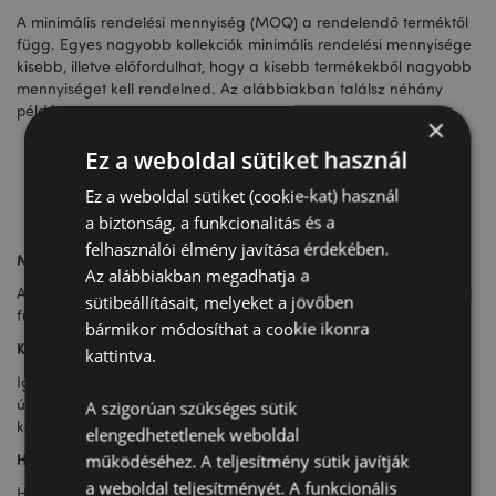
A minimális rendelési mennyiség (MOQ) a rendelendő terméktől
függ. Egyes nagyobb kollekciók minimális rendelési mennyisége
kisebb, illetve előfordulhat, hogy a kisebb termékekből nagyobb
mennyiséget kell rendelned. Az alábbiakban találsz néhány
példát.
×
Lábtörlők - 300
Ez a weboldal sütiket használ
Ajándéktasakok - 5000
Ez a weboldal sütiket (cookie-kat) használ
Ceruzák - 7200
a biztonság, a funkcionalitás és a
felhasználói élmény javítása érdekében.
Mennyi időbe telik?
Az alábbiakban megadhatja a
A szállítási idő a dizájntól, a terméktől és a származási országtól
sütibeállításait, melyeket a jövőben
függően változik. További részletekért fordulj hozzánk.
bármikor módosíthat a cookie ikonra
Különleges címkézést és csomagolást szeretnék, lehetséges ez?
kattintva.
Igen, van lehetőség speciális címkézésre, csomagolásra vagy
útmutatóra a gyártás során. Amikor felveszed velünk a
A szigorúan szükséges sütik
kapcsolatot, csak tudasd velünk, mire van szükséged.
elengedhetetlenek weboldal
Használhatok saját dizájnt, vagy rá tudjátok tenni a logómat?
működéséhez. A teljesítmény sütik javítják
a weboldal teljesítményét. A funkcionális
Ha egyedi tervezést vagy személyre szabott dizájnt keresel