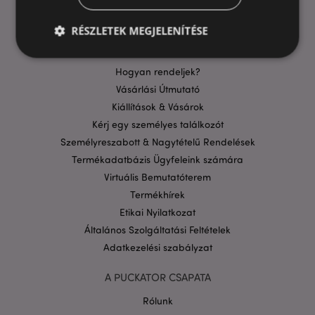
GYIK
Szállítási költségek
RÉSZLETEK MEGJELENÍTÉSE
Aktuális Promócióink
Fizetési Információk
Hogyan rendeljek?
Elengedhetetlenül szükséges
Célzás
Vásárlási Útmutató
Kiállítások & Vásárok
Funkcionalitás
Kérj egy személyes találkozót
A weboldal működéséhez feltétlenül szükséges sütik
Személyreszabott & Nagytételű Rendelések
lehetővé teszik a webhely alapvető funkcióit,
például a felhasználói bejelentkezést és a
Termékadatbázis Ügyfeleink számára
fiókkezelést. A weboldal nem használható
Virtuális Bemutatóterem
megfelelően a feltétlenül szükséges sütik nélkül.
Termékhírek
Szolgáltató
/
Név
Lejá
Domain
Etikai Nyilatkozat
Általános Szolgáltatási Feltételek
CookieScriptConsent
1
CookieScript
hón
.puckator.hu
Adatkezelési szabályzat
A PUCKATOR CSAPATA
Rólunk