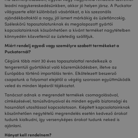
leadni nagykereskedésünkben, akkor jó helyen jársz. A Puckator
világszerte ellát különböző vásárlókat, a kis szezonális
ajándékboltoktól a nagy, jól ismert márkákig és üzletláncokig.
Széleskörű tapasztalatunknak és megalapozott gyártói
kapcsolatainknak köszönhetően a kívánt terméket nagytételben
könnyedén közvetlenül az üzletedig szállítjuk.
Miért rendelj egyedi vagy személyre szabott termékeket a
Puckatornál?
Cégünk több mint 30 éves tapasztalattal rendelkezik a
tengerentúli gyártókkal való közreműködésben, illetve az
Európába történő importálás terén. Elkötelezett beszerző
csapatunk a folyamat elejétől a végéig szorosan együttműködik
veled és minden lépésről tájékoztat.
Tanácsot adnak a megrendelt termékek csomagolásával,
címkézésével, tanúsítványaival és minden egyéb biztonsági és
használati utasítással kapcsolatosan. Kiépített kapcsolatainknak
köszönhetően negytételű megrendelés esetén kedvező árakat
tudunk kialkudni, így versenyképes árakat tudunk neked is
ajánlani.
Hányat kell rendelnem?