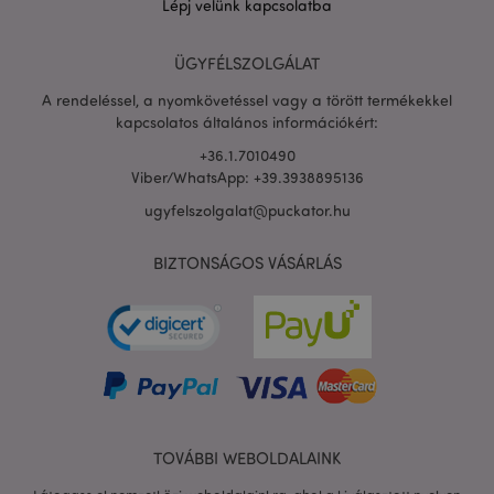
Lépj velünk kapcsolatba
ÜGYFÉLSZOLGÁLAT
PHPSESSID
1 n
PHP.net
16 ó
.puckator.hu
A rendeléssel, a nyomkövetéssel vagy a törött termékekkel
Google
kapcsolatos általános információkért:
adatvédelmi szabályzatát
+36.1.7010490
Viber/WhatsApp: +39.3938895136
ugyfelszolgalat@puckator.hu
BIZTONSÁGOS VÁSÁRLÁS
TOVÁBBI WEBOLDALAINK
X-Magento-Vary
1 n
Adobe Inc.
16 ó
puckator.hu