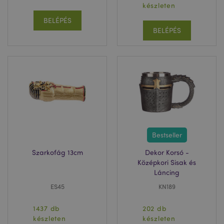
készleten
BELÉPÉS
BELÉPÉS
Bestseller
Szarkofág 13cm
Dekor Korsó -
Középkori Sisak és
Láncing
ES45
KN189
1437 db
202 db
készleten
készleten