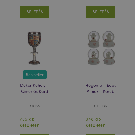
BELÉPÉS
BELÉPÉS
Bestseller
Dekor Kehely -
Hógömb - Édes
Címer és Kard
Álmok - Kerub
KN188
CHE136
765 db
948 db
készleten
készleten