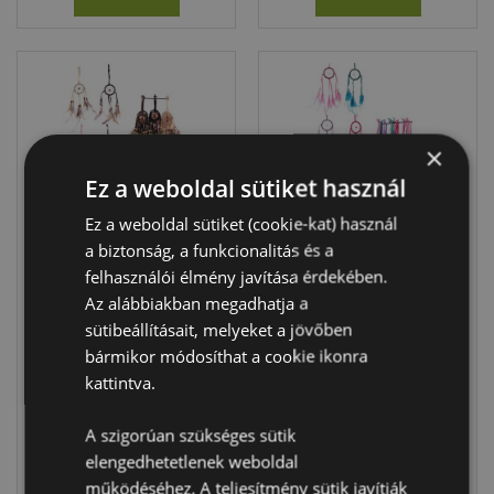
×
Ez a weboldal sütiket használ
Ez a weboldal sütiket (cookie-kat) használ
a biztonság, a funkcionalitás és a
Álomfogó, Tollal -
Álomfogó, Tollal -
felhasználói élmény javítása érdekében.
Karika - 5cm
Színes - Karika -
Az alábbiakban megadhatja a
5cm
sütibeállításait, melyeket a jövőben
DC43
DC44
bármikor módosíthat a cookie ikonra
kattintva.
1152 db
384 db
készleten
készleten
A szigorúan szükséges sütik
elengedhetetlenek weboldal
BELÉPÉS
BELÉPÉS
működéséhez. A teljesítmény sütik javítják