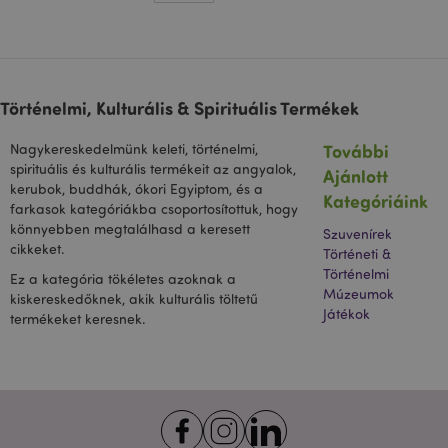
megkülönböz
szolgál,
véletlenszer
generált szá
hozzárendelé
kliens azono
A webhely m
oldalkérésé
Történelmi, Kulturális & Spirituális Termékek
szerepel, és 
webhely-ele
jelentések lá
További
Nagykereskedelmünk keleti, történelmi,
munkamenet
spirituális és kulturális termékeit az angyalok,
kampányada
Ajánlott
kiszámítására
kerubok, buddhák, ókori Egyiptom, és a
Kategóriáink
farkasok kategóriákba csoportosítottuk, hogy
könnyebben megtalálhasd a keresett
Szuvenírek
cikkeket.
Történeti &
Történelmi
Ez a kategória tökéletes azoknak a
Múzeumok
kiskereskedőknek, akik kulturális töltetű
Játékok
termékeket keresnek.