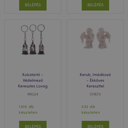
BELÉPÉS
BELÉPÉS
Kulcstartó -
Kerub, Imádkozó
Védelmező
- Ékköves
Keresztes Lovag
Kereszttel
KN224
CHE72
1416 db
432 db
készleten
készleten
BELÉPÉS
BELÉPÉS