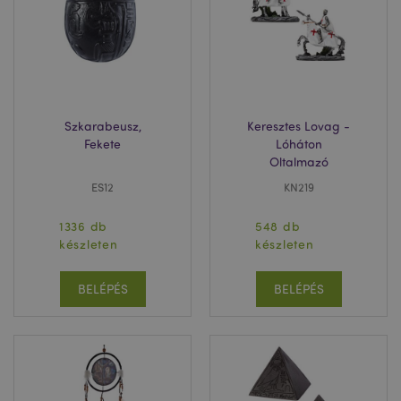
Szkarabeusz,
Keresztes Lovag -
Fekete
Lóháton
Oltalmazó
ES12
KN219
recently_viewed_product
1 n
Adobe Inc.
www.puckator.hu
1336 db
548 db
készleten
készleten
BELÉPÉS
BELÉPÉS
mage-cache-storage
1 n
Adobe Inc.
www.puckator.hu