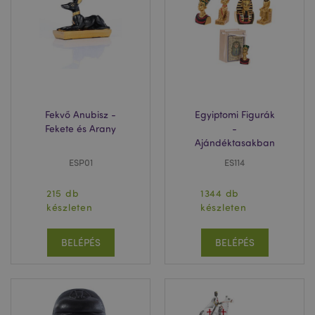
section_data_ids
1 n
Adobe Inc.
www.puckator.hu
Fekvő Anubisz -
Egyiptomi Figurák
Fekete és Arany
-
Ajándéktasakban
ESP01
ES114
215 db
1344 db
recently_viewed_product_previous
1 n
Adobe Inc.
készleten
készleten
www.puckator.hu
BELÉPÉS
BELÉPÉS
mage-messages
1 n
Adobe Inc.
16 ó
www.puckator.hu