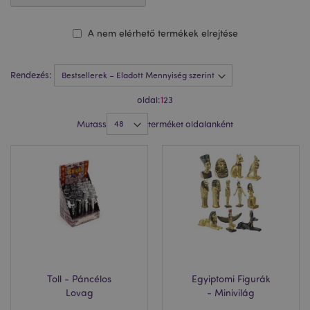
A nem elérhető termékek elrejtése
Rendezés:
oldal:
1
2
3
Mutass
terméket oldalanként
Toll - Páncélos
Egyiptomi Figurák
Lovag
- Minivilág