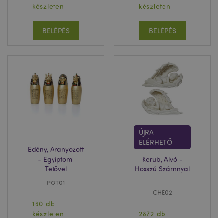
készleten
készleten
BELÉPÉS
BELÉPÉS
ÚJRA
ELÉRHETŐ
Edény, Aranyozott
- Egyiptomi
Kerub, Alvó -
Tetővel
Hosszú Szárnnyal
POT01
CHE02
160 db
készleten
2872 db