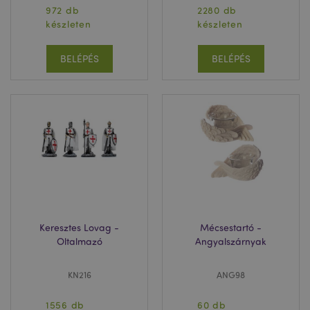
972 db
2280 db
készleten
készleten
BELÉPÉS
BELÉPÉS
Keresztes Lovag -
Mécsestartó -
Oltalmazó
Angyalszárnyak
KN216
ANG98
1556 db
60 db