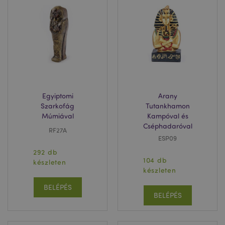
X-Magento-Vary
1 n
Adobe Inc.
16 ó
puckator.hu
Egyiptomi
Arany
Szarkofág
Tutankhamon
Múmiával
Kampóval és
private_content_version
1 é
Adobe Inc.
www.puckator.hu
Cséphadaróval
RF27A
ESP09
292 db
104 db
készleten
készleten
BELÉPÉS
searchReport-log
ülé
Adobe Inc.
BELÉPÉS
www.puckator.hu