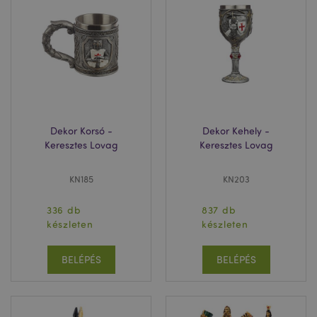
mage-cache-sessid
1 n
Adobe Inc.
www.puckator.hu
Dekor Korsó -
Dekor Kehely -
Keresztes Lovag
Keresztes Lovag
recently_compared_product
1 n
Adobe Inc.
www.puckator.hu
KN185
KN203
336 db
837 db
product_data_storage
1 n
Adobe Inc.
készleten
készleten
www.puckator.hu
BELÉPÉS
BELÉPÉS
recently_compared_product_previous
1 n
Adobe Inc.
www.puckator.hu