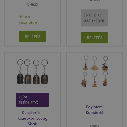
CHE23
ÉRKEZIK:
96 db
03/11/2026
készleten
BELÉPÉS
BELÉPÉS
ÚJRA
ELÉRHETŐ
Egyiptomi
Kulcstartó -
Kulcstartó
Középkori Lovag
Sisak
ESP18