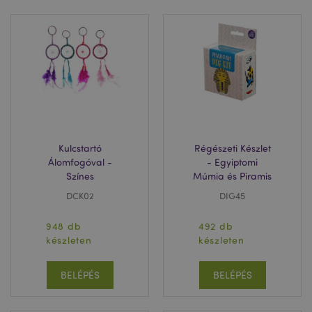
PHPSESSID
1 n
PHP.net
16 ó
.puckator.hu
Google
adatvédelmi szabályzatát
Kulcstartó
Régészeti Készlet
Álomfogóval -
- Egyiptomi
Színes
Múmia és Piramis
DCK02
DIG45
948 db
492 db
készleten
készleten
BELÉPÉS
BELÉPÉS