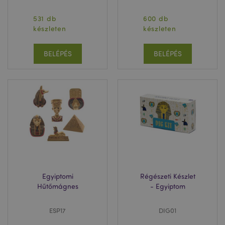
531 db
600 db
készleten
készleten
BELÉPÉS
BELÉPÉS
Egyiptomi
Régészeti Készlet
Hűtőmágnes
- Egyiptom
ESP17
DIG01