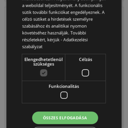
a weboldal teljesítményét. A funkcionális
sütik további funkciókat engedélyeznek. A
célzó sütiket a hirdetések személyre
szabásához és analitikai nyomon
követéséhez használják. További
részletekért, kérjük -
Adatkezelési
szabályzat
ÚJRA
ELÉRHETŐ
Elengedhetetlenül
Célzás
Tutankhamon
szükséges
10cm
Dekor Korsó -
Arany és Ezüst
Címerrel
ES48
Funkcionalitás
KN214
2458 db
készleten
623 db
készleten
BELÉPÉS
ÖSSZES ELFOGADÁSA
BELÉPÉS