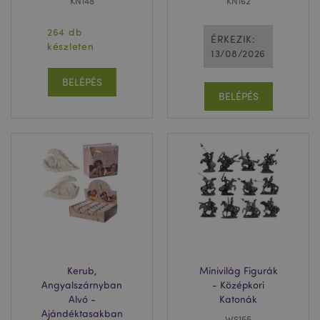
KN148
KN162
264 db
ÉRKEZIK:
készleten
13/08/2026
BELÉPÉS
BELÉPÉS
Kerub,
Minivilág Figurák
Angyalszárnyban
- Középkori
Alvó -
Katonák
Ajándéktasakban
WS155