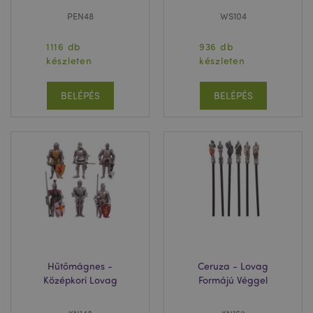
PEN48
WS104
1116 db
936 db
készleten
készleten
BELÉPÉS
BELÉPÉS
Hűtőmágnes -
Ceruza - Lovag
Középkori Lovag
Formájú Véggel