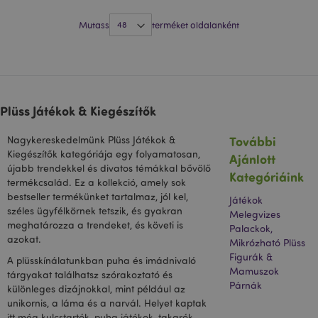
oldalkérésé
szerepel, és 
Mutass
terméket oldalanként
webhely-ele
jelentések lá
munkamenet
kampányada
kiszámítására
Plüss Játékok & Kiegészítők
További
Nagykereskedelmünk Plüss Játékok &
Kiegészítők kategóriája egy folyamatosan,
Ajánlott
újabb trendekkel és divatos témákkal bővölő
Kategóriáink
termékcsalád. Ez a kollekció, amely sok
bestseller termékünket tartalmaz, jól kel,
Játékok
széles ügyfélkörnek tetszik, és gyakran
Melegvizes
meghatározza a trendeket, és követi is
Palackok,
azokat.
Mikrózható Plüss
Figurák &
A plüsskínálatunkban puha és imádnivaló
Mamuszok
tárgyakat találhatsz szórakoztató és
Párnák
különleges dizájnokkal, mint például az
unikornis, a láma és a narvál. Helyet kaptak
itt még kulcstartók, puha játékok, takarók,