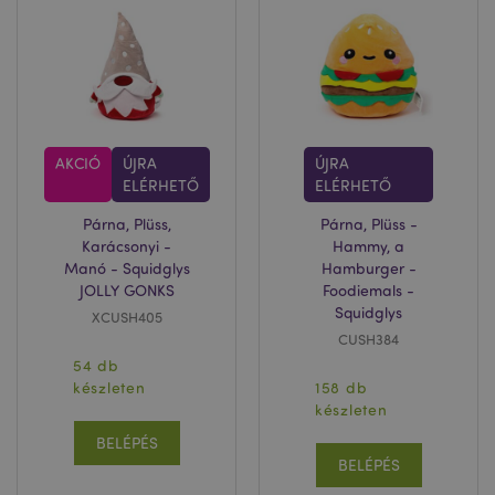
AKCIÓ
ÚJRA
ÚJRA
ELÉRHETŐ
ELÉRHETŐ
Párna, Plüss,
Párna, Plüss -
Karácsonyi -
Hammy, a
Manó - Squidglys
Hamburger -
JOLLY GONKS
Foodiemals -
Squidglys
XCUSH405
CUSH384
54 db
készleten
158 db
készleten
BELÉPÉS
BELÉPÉS