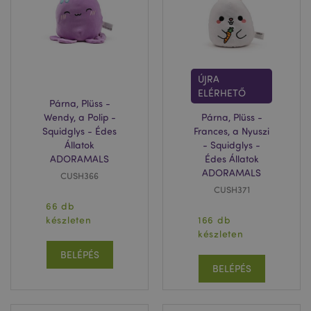
ÚJRA
ELÉRHETŐ
Párna, Plüss -
Wendy, a Polip -
Párna, Plüss -
Squidglys - Édes
Frances, a Nyuszi
Állatok
- Squidglys -
ADORAMALS
Édes Állatok
ADORAMALS
CUSH366
CUSH371
66 db
készleten
166 db
készleten
BELÉPÉS
BELÉPÉS