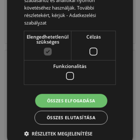
szabásához és analitikai nyomon
követéséhez használják. További
1620 db
3984 db
részletekért, kérjük -
Adatkezelési
készleten
készleten
szabályzat
BELÉPÉS
BELÉPÉS
Elengedhetetlenül
Célzás
szükséges
Funkcionalitás
ÖSSZES ELFOGADÁSA
Párna, Plüss -
Nyomogatós
Kawaii Stílus -
Játék, Plüss -
ÖSSZES ELUTASÍTÁSA
Shaun, a Bárány
Kawaii Stílus -
Shaun, a Bárány
CUSH383
RÉSZLETEK MEGJELENÍTÉSE
TY973