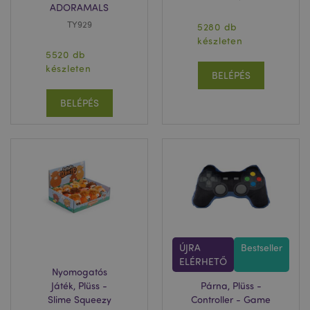
ADORAMALS
TY929
5280 db
készleten
5520 db
készleten
BELÉPÉS
BELÉPÉS
ÚJRA
Bestseller
ELÉRHETŐ
Nyomogatós
Játék, Plüss -
Párna, Plüss -
Slime Squeezy
Controller - Game