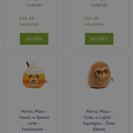
CUSH387
CUSH395
648 db
740 db
készleten
készleten
BELÉPÉS
BELÉPÉS
private_content_version
1 é
Adobe Inc.
www.puckator.hu
searchReport-log
ülé
Adobe Inc.
www.puckator.hu
Párna, Plüss -
Párna, Plüss -
mage-cache-sessid
1 n
Adobe Inc.
Hazel, a Spiced
Cody, a Lajhár -
www.puckator.hu
Latte -
Squidglys - Édes
Foodiemals -
Állatok