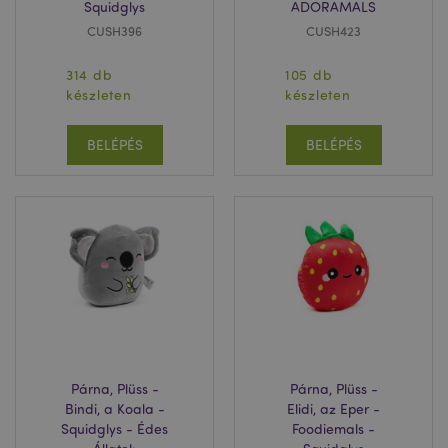
Squidglys
ADORAMALS
CUSH396
CUSH423
314 db
105 db
készleten
készleten
recently_compared_product
1 n
Adobe Inc.
BELÉPÉS
BELÉPÉS
www.puckator.hu
product_data_storage
1 n
Adobe Inc.
www.puckator.hu
recently_compared_product_previous
1 n
Adobe Inc.
www.puckator.hu
Párna, Plüss -
Párna, Plüss -
Bindi, a Koala -
Elidi, az Eper -
Squidglys - Édes
Foodiemals -