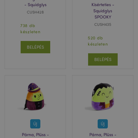
- Squidglys
Kísérteties -
Squidglys
CUSH428
SPOOKY
CUSH435
738 db
készleten
recently_viewed_product
1 n
520 db
Adobe Inc.
www.puckator.hu
készleten
BELÉPÉS
BELÉPÉS
mage-cache-storage
1 n
Adobe Inc.
www.puckator.hu
form_key
1 n
Adobe Inc.
16 ó
.www.puckator.hu
ÚJ
ÚJ
Párna, Plüss -
Párna, Plüss -