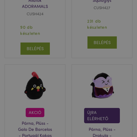
Állatok
Squidglys
section_data_ids
1 n
Adobe Inc.
ADORAMALS
www.puckator.hu
CUSH427
CUSH424
231 db
90 db
készleten
készleten
BELÉPÉS
BELÉPÉS
recently_viewed_product_previous
1 n
Adobe Inc.
www.puckator.hu
mage-messages
1 n
Adobe Inc.
16 ó
www.puckator.hu
AKCIÓ
ÚJRA
ELÉRHETŐ
Párna, Plüss -
Galo De Barcelos
Párna, Plüss -
- Portugál Kakas
Drakula -