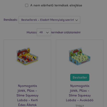
A nem elérhető termékek elrejtése
Rendezés:
Mutass
terméket oldalanként
Bestseller
Nyomogatós
Nyomogatós
Játék, Plüss -
Játék, Plüss -
Slime Squeezy
Slime Squeezy
Labda - Kerti
Labda - Avokádó
Édes Állatok
TY927