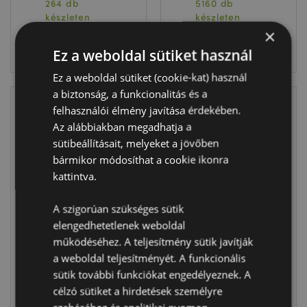
264 db
5160 db
készleten
készleten
×
BELÉPÉS
BELÉPÉS
Ez a weboldal sütiket használ
Ez a weboldal sütiket (cookie-kat) használ
a biztonság, a funkcionalitás és a
felhasználói élmény javítása érdekében.
Az alábbiakban megadhatja a
sütibeállításait, melyeket a jövőben
bármikor módosíthat a cookie ikonra
kattintva.
ÚJRA
A szigorúan szükséges sütik
ELÉRHETŐ
Nyomogatós Játék
elengedhetetlenek weboldal
Mix #2 - Slime
Nyomogatós
működéséhez. A teljesítmény sütik javítják
Squeezy Plüss -
Játék, Plüss -
a weboldal teljesítményét. A funkcionális
Állatkert - Édes
Slime Squeezy
Állatok
Labda - Bubble
sütik további funkciókat engedélyeznek. A
ADORAMALS
Tea - Foodiemals
célzó sütiket a hirdetések személyre
TY966
TY967