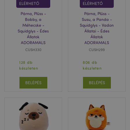
ELÉRHETŐ
ELÉRHETŐ
Párna, Plüss -
Párna, Plüss -
Bobby, a
Susu, a Panda -
Méhecske -
Squidglys - Vadon
Squidglys - Édes
Állatai - Édes
Állatok
Állatok
ADORAMALS
ADORAMALS
CUSH330
CUSH299
128 db
806 db
készleten
készleten
BELÉPÉS
BELÉPÉS