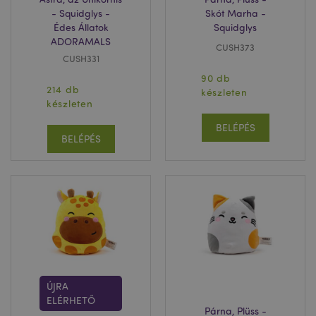
- Squidglys -
Skót Marha -
Édes Állatok
Squidglys
ADORAMALS
CUSH373
CUSH331
90 db
214 db
készleten
készleten
BELÉPÉS
BELÉPÉS
ÚJRA
ELÉRHETŐ
Párna, Plüss -