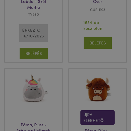
Labda - Skót
Over
Marha
CUSH193
TY930
1534 db
készleten
ÉRKEZIK:
16/10/2026
BELÉPÉS
BELÉPÉS
ÚJRA
ELÉRHETŐ
Párna, Plüss -
Astra, az Unikornis
Párna, Plüss -