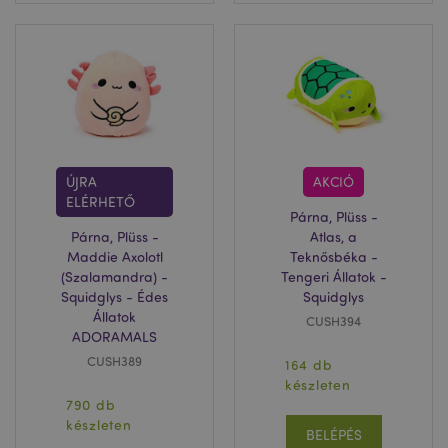
ÚJRA
AKCIÓ
ELÉRHETŐ
Párna, Plüss -
Párna, Plüss -
Atlas, a
Maddie Axolotl
Teknősbéka -
(Szalamandra) -
Tengeri Állatok -
Squidglys - Édes
Squidglys
Állatok
CUSH394
ADORAMALS
CUSH389
164 db
készleten
790 db
készleten
BELÉPÉS