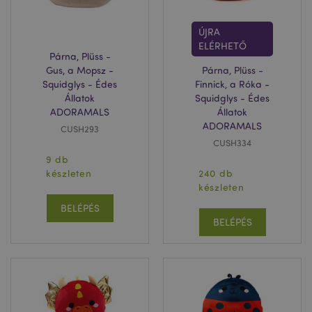
ÚJRA
ELÉRHETŐ
Párna, Plüss -
Gus, a Mopsz -
Párna, Plüss -
Squidglys - Édes
Finnick, a Róka -
Állatok
Squidglys - Édes
ADORAMALS
Állatok
ADORAMALS
CUSH293
CUSH334
9 db
készleten
240 db
készleten
BELÉPÉS
BELÉPÉS