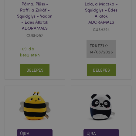
Párna, Plüss -
Lola, a Macska -
Raffi, a Zsiráf -
Squidglys - Édes
Squidglys - Vadon
Állatok
- Édes Állatok
ADORAMALS
ADORAMALS
CUSH294
CUSH297
ÉRKEZIK:
109 db
14/08/2026
készleten
BELÉPÉS
BELÉPÉS
ÚJRA
ÚJRA