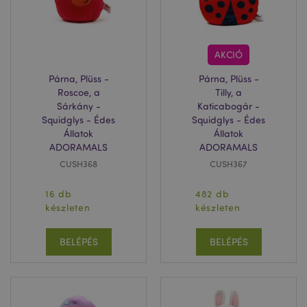
AKCIÓ
Párna, Plüss -
Párna, Plüss -
Roscoe, a
Tilly, a
Sárkány -
Katicabogár -
Squidglys - Édes
Squidglys - Édes
Állatok
Állatok
ADORAMALS
ADORAMALS
CUSH368
CUSH367
16 db
482 db
készleten
készleten
BELÉPÉS
BELÉPÉS