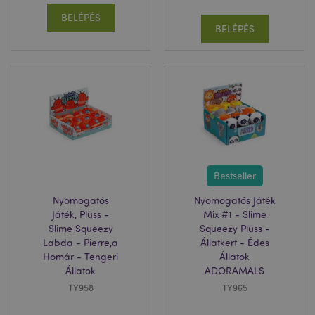
BELÉPÉS
BELÉPÉS
Bestseller
Nyomogatós
Nyomogatós Játék
Játék, Plüss -
Mix #1 - Slime
Slime Squeezy
Squeezy Plüss -
Labda - Pierre,a
Állatkert - Édes
Homár - Tengeri
Állatok
Állatok
ADORAMALS
TY958
TY965