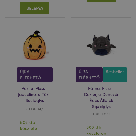
BELÉPÉS
ÚJRA
ÚJRA
Bestseller
ELÉRHETŐ
ELÉRHETŐ
Párna, Plüss -
Párna, Plüss -
Jaqueline, a Tök -
Dexter, a Denevér
Squidglys
- Édes Állatok -
Squidglys
CUSH397
CUSH399
506 db
306 db
készleten
készleten