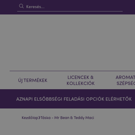
LICENCEK &
AROMAT
ÚJ TERMÉKEK
KOLLEKCIÓK
SZÉPSÉ
AZNAPI ELSŐBBSÉGI FELADÁSI OPCIÓK ELÉRHETŐK
›
Kezdőlap
Táska - Mr Bean & Teddy Maci
Ugrás
Ugrás
a
a