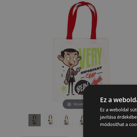
képgaléria
képgaléria
végére
elejére
Ez a webolda
Hover to zoom
Ez a weboldal süt
javítása érdekébe
módosíthat a cook