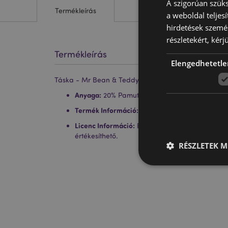
A szigorúan szüks
Termékleírás
a weboldal teljes
hirdetések szemé
részletekért, kérj
Termékleírás
Elengedhetetle
Táska - Mr Bean & Teddy Maci
Anyaga:
20% Pamut, 80% Poliészter
Termék Információ:
Ennek a terméknek nincs ci
Licenc Információ:
Ez a termék teljes körű licen
értékesíthető.
RÉSZLETEK M
A weboldal működéséhe
bejelentkezést és a f