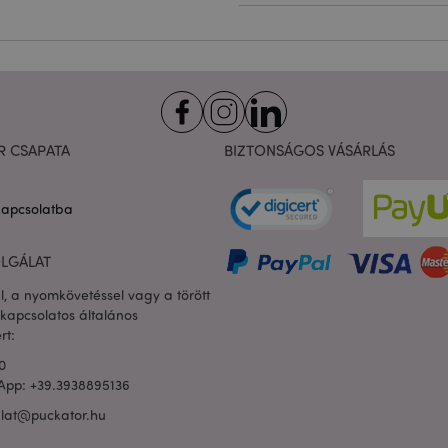
Szolgáltató
/
Lejárat
Leírás
Domain
nt
1
Ezt a sütit a Cookie-Script.com sz
CookieScript
hónap
használja, hogy megjegyezze a lá
.puckator.hu
preferenciáit. Ez a Cookie-Script.
bannerjének a megfelelő működé
1 nap
A süti a PHP nyelven alapuló alk
PHP.net
16 óra
generálva. Ez egy általános célú 
.puckator.hu
felhasználói munkamenet-változó
R CSAPATA
BIZTONSÁGOS VÁSÁRLÁS
használnak. Ez általában egy vél
generált szám, használatának mó
webhelytől függhet, de jó példa 
zabályzatát
bejelentkezett állapotának megta
kapcsolatba
között.
1 nap
Az X-Magento-Vary sütit a Magen
Adobe Inc.
16 óra
használja annak kiemelésére, hogy
puckator.hu
LGÁLAT
kért oldal verziója megváltozott. 
ugyanazon oldal különböző verz
l, a nyomkövetéssel vagy a törött
gyorsítótárban való tárolását.
kapcsolatos általános
rsion
1 év
Véletlenszerű, egyedi számot és i
Adobe Inc.
rt:
ügyféltartalommal rendelkező ol
www.puckator.hu
megakadályozza azok gyorsítótára
0
App: +39.3938895136
ülés
Magento, a kereséssel kapcsolat
Adobe Inc.
rögzítésére szolgál
www.puckator.hu
alat@puckator.hu
1 nap
Ennek a cookie-nak az értéke váltj
Adobe Inc.
gyorsítótár tárolását. Amikor a h
www.puckator.hu