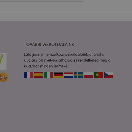
olgáltatás arra
togatók
com süti-
séhez szükséges.
almazások által van
azonosító, amelyet a
k karbantartására
TOVÁBBI WEBOLDALAINK
etlenszerűen
dja az adott
Látogass el nemzetközi weboldalainkra, ahol a
a felhasználó
rtása az oldalak
kiválasztott nyelven láthatod és rendelheted meg a
Puckator minden termékét.
to 2 rendszer
 a felhasználó által
Ez lehetővé teszi
ióinak
dőt fűz hozzá az
dalakhoz, hogy
zását a szerveren.
os információk
a ki a helyi
áttéralkalmazás