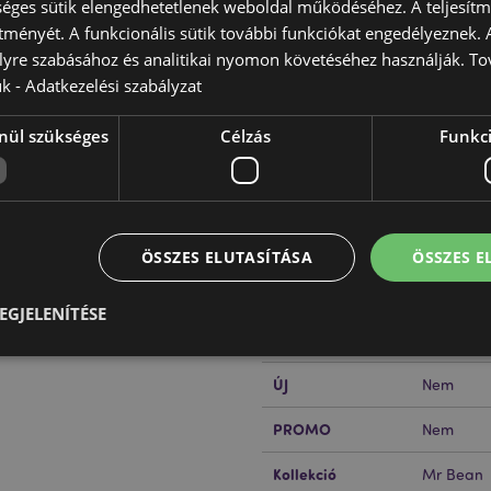
éges sütik elengedhetetlenek weboldal működéséhez. A teljesítmé
ítményét. A funkcionális sütik további funkciókat engedélyeznek. A
lyre szabásához és analitikai nyomon követéséhez használják. To
ük -
Adatkezelési szabályzat
Termékjellemzők
nül szükséges
Célzás
Funkci
További
Méret
Magasság
Információ
EAN Vonalkód
50550715
pzára és bélése.
Karton Mennyiség
100
ÖSSZES ELUTASÍTÁSA
ÖSSZES 
ccel rendelkezik, és világszerte
Súly (Kg)
0.142000
EGJELENÍTÉSE
AKCIÓ
Nem
ÚJ
Nem
Elengedhetetlenül szükséges
Célzás
Funkcionalitás
PROMO
Nem
z feltétlenül szükséges sütik lehetővé teszik a webhely alapvető funkcióit, például a
iókkezelést. A weboldal nem használható megfelelően a feltétlenül szükséges sütik nélkü
Kollekció
Mr Bean