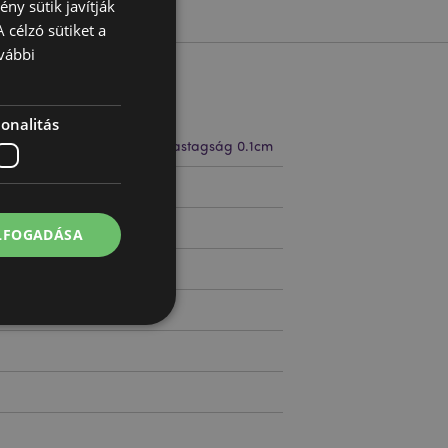
ny sütik javítják
 célzó sütiket a
vábbi
onalitás
 40cm Szélesség 37.5cm Vastagság 0.1cm
12759
ELFOGADÁSA
 felhasználói
l.