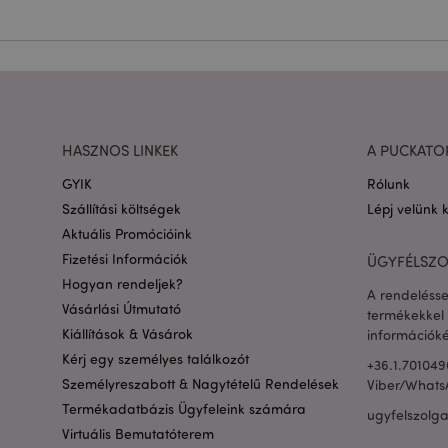
Név
CookieScriptConse
PHPSESSID
HASZNOS LINKEK
A PUCKATO
GYIK
Rólunk
Google adatvédelmi s
Szállítási költségek
Lépj velünk 
Aktuális Promócióink
X-Magento-Vary
Fizetési Információk
ÜGYFÉLSZO
Hogyan rendeljek?
A rendelésse
Vásárlási Útmutató
termékekkel 
private_content_ve
Kiállítások & Vásárok
információké
Kérj egy személyes találkozót
+36.1.701049
Személyreszabott & Nagytételű Rendelések
Viber/Whats
searchReport-log
Termékadatbázis Ügyfeleink számára
ugyfelszolg
mage-cache-sessid
Virtuális Bemutatóterem