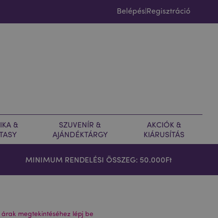
Belépés
Regisztráció
|
IKA &
SZUVENÍR &
AKCIÓK &
TASY
AJÁNDÉKTÁRGY
KIÁRUSÍTÁS
MINIMUM RENDELÉSI ÖSSZEG: 50.000Ft
 árak megtekintéséhez lépj be