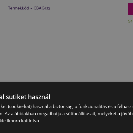
Termékkód - CBAG132
54
l sütiket használ
iket (cookie-kat) használ a biztonság, a funkcionalitás és a felhas
n. Az alábbiakban megadhatja a sütibeállításait, melyeket a jövő
ie ikonra kattintva.