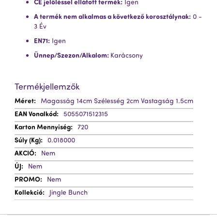
CE jelöléssel ellátott termék:
Igen
A termék nem alkalmas a következő korosztálynak:
0 -
3 Év
EN71:
Igen
Ünnep/Szezon/Alkalom:
Karácsony
Termékjellemzők
További
Magasság 14cm Szélesség 2cm Vastagság 1.5cm
Információ
5055071512315
720
0.018000
Nem
Nem
Nem
Jingle Bunch