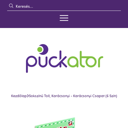
›
Kezdőlap
Sokszínű Toll, Karácsonyi - Karácsonyi Csapat (6 Szín)
Ugrás
Ugrás
a
a
képgaléria
képgaléria
végére
elejére