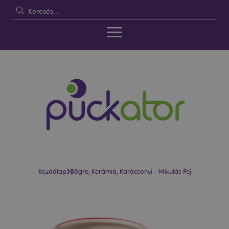
›
Kezdőlap
Bögre, Kerámia, Karácsonyi - Mikulás Fej
Ugrás
Ugrás
a
a
képgaléria
képgaléria
végére
elejére