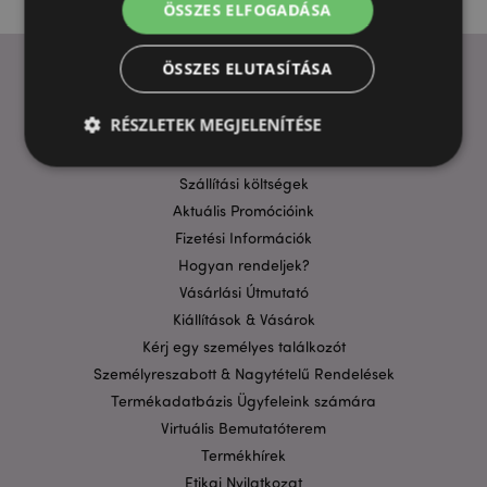
ÖSSZES ELFOGADÁSA
ÖSSZES ELUTASÍTÁSA
HASZNOS LINKEK
RÉSZLETEK MEGJELENÍTÉSE
GYIK
Szállítási költségek
Aktuális Promócióink
Elengedhetetlenül szükséges
Célzás
Fizetési Információk
Funkcionalitás
Hogyan rendeljek?
A weboldal működéséhez feltétlenül szükséges sütik
Vásárlási Útmutató
lehetővé teszik a webhely alapvető funkcióit,
például a felhasználói bejelentkezést és a
Kiállítások & Vásárok
fiókkezelést. A weboldal nem használható
Kérj egy személyes találkozót
megfelelően a feltétlenül szükséges sütik nélkül.
Személyreszabott & Nagytételű Rendelések
Szolgáltató
/
Név
Lejá
Termékadatbázis Ügyfeleink számára
Domain
Virtuális Bemutatóterem
CookieScriptConsent
1
CookieScript
hón
.puckator.hu
Termékhírek
Etikai Nyilatkozat