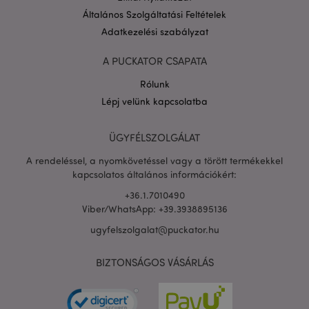
Általános Szolgáltatási Feltételek
Adatkezelési szabályzat
A PUCKATOR CSAPATA
Rólunk
PHPSESSID
1 n
PHP.net
Lépj velünk kapcsolatba
16 ó
.puckator.hu
Google
adatvédelmi szabályzatát
ÜGYFÉLSZOLGÁLAT
A rendeléssel, a nyomkövetéssel vagy a törött termékekkel
kapcsolatos általános információkért:
+36.1.7010490
Viber/WhatsApp: +39.3938895136
ugyfelszolgalat@puckator.hu
BIZTONSÁGOS VÁSÁRLÁS