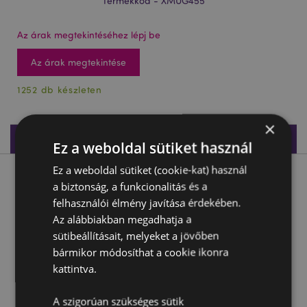
Termékkód - XMUG455
Az árak megtekintéséhez lépj be
Az árak megtekintése
1252 db készleten
×
Termékleírás
Ez a weboldal sütiket használ
Ez a weboldal sütiket (cookie-kat) használ
Termékleírás
a biztonság, a funkcionalitás és a
felhasználói élmény javítása érdekében.
Bögre, Kerámia, Karácsonyi - Mikulás Fej
Az alábbiakban megadhatja a
sütibeállításait, melyeket a jövőben
Anyaga:
Dolomiti Kerámia
bármikor módosíthat a cookie ikonra
Élelmiszerekkel közvetlenül érintkeztethető anyag:
kattintva.
Igen
Mikrohullámú sütőben való használatra alkalmas:
A szigorúan szükséges sütik
Nem