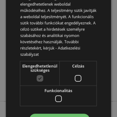
elengedhetetlenek weboldal
Mosogatógépben mosható:
Nem
működéséhez. A teljesítmény sütik javítják
Űrtartalom:
TBD
a weboldal teljesítményét. A funkcionális
Ünnep/Szezon/Alkalom:
sütik további funkciókat engedélyeznek. A
Karácsony
célzó sütiket a hirdetések személyre
szabásához és analitikai nyomon
Termékjellemzők
követéséhez használják. További
További
Magasság 9.5cm Szélesség 14cm Vastagság 11cm
részletekért, kérjük -
Adatkezelési
Információ
szabályzat
5055071798504
24
Elengedhetetlenül
Célzás
0.350000
szükséges
Nem
Nem
Nem
Funkcionalitás