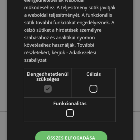
működéséhez. A teljesítmény sütik javítják
Ünnep/Szezon/Alkalom:
Karácsony
a weboldal teljesítményét. A funkcionális
sütik további funkciókat engedélyeznek. A
Termékjellemzők
célzó sütiket a hirdetések személyre
szabásához és analitikai nyomon
További
Magasság 23cm Szélesség 17cm Vastagság 9cm
Információ
követéséhez használják. További
5055071512582
részletekért, kérjük -
Adatkezelési
240
szabályzat
0.041000
Nem
Elengedhetetlenül
Célzás
szükséges
Nem
Nem
Karácsonyi Virágok
Funkcionalitás
ÖSSZES ELFOGADÁSA