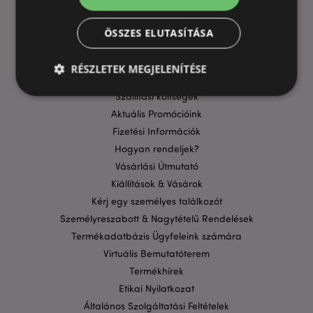
ÖSSZES ELUTASÍTÁSA
HASZNOS LINKEK
RÉSZLETEK MEGJELENÍTÉSE
GYIK
Szállítási költségek
Aktuális Promócióink
Elengedhetetlenül szükséges
Célzás
Fizetési Információk
Funkcionalitás
Hogyan rendeljek?
Vásárlási Útmutató
A weboldal működéséhez feltétlenül szükséges sütik
lehetővé teszik a webhely alapvető funkcióit,
Kiállítások & Vásárok
például a felhasználói bejelentkezést és a
Kérj egy személyes találkozót
fiókkezelést. A weboldal nem használható
megfelelően a feltétlenül szükséges sütik nélkül.
Személyreszabott & Nagytételű Rendelések
Termékadatbázis Ügyfeleink számára
Szolgáltató
/
Név
Lejá
Domain
Virtuális Bemutatóterem
CookieScriptConsent
1
CookieScript
Termékhírek
hón
.puckator.hu
Etikai Nyilatkozat
Általános Szolgáltatási Feltételek