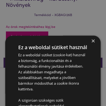
Növények
Termékkód - XGBAG126B
Az árak megtekintéséhez lépj be
Az árak megtekintése
×
288 db készleten
Ez a weboldal sütiket használ
Ez a weboldal sütiket (cookie-kat) használ
a biztonság, a funkcionalitás és a
Termékleírás
felhasználói élmény javítása érdekében.
Az alábbiakban megadhatja a
Termékleírás
sütibeállításait, melyeket a jövőben
bármikor módosíthat a cookie ikonra
kattintva.
Ajándéktasak 17x9x23cm, Karácsonyi - Mikulásvirág -
Karácsonyi Növények
A szigorúan szükséges sütik
Anyaga:
Karton Ajándéktasak, Karton Üdvözlőkártya,
Szalag Fülek
elengedhetetlenek weboldal