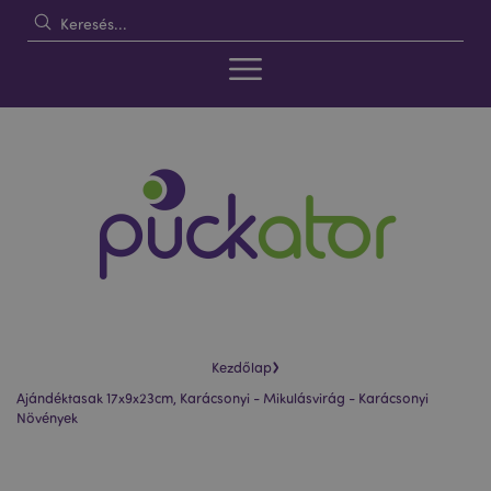
›
Kezdőlap
Ajándéktasak 17x9x23cm, Karácsonyi - Mikulásvirág - Karácsonyi
Növények
Ugrás
Ugrás
a
a