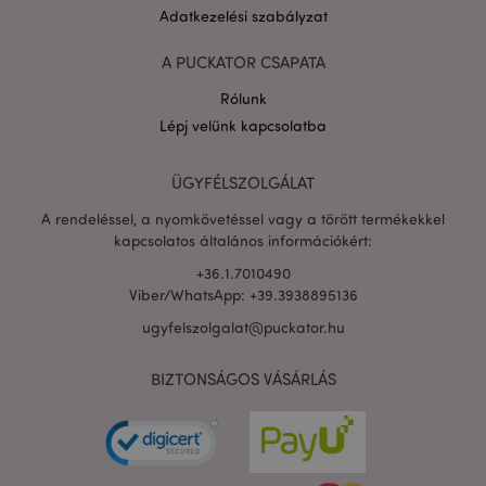
Adatkezelési szabályzat
A PUCKATOR CSAPATA
Rólunk
Lépj velünk kapcsolatba
PHPSESSID
1 n
PHP.net
16 ó
.puckator.hu
Google
ÜGYFÉLSZOLGÁLAT
adatvédelmi szabályzatát
A rendeléssel, a nyomkövetéssel vagy a törött termékekkel
kapcsolatos általános információkért:
+36.1.7010490
Viber/WhatsApp: +39.3938895136
ugyfelszolgalat@puckator.hu
BIZTONSÁGOS VÁSÁRLÁS