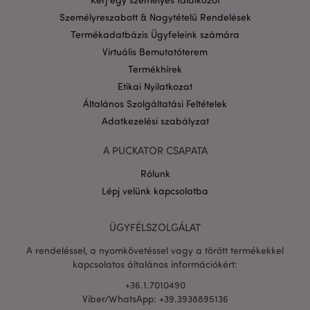
CookieScriptConsent
1
CookieScript
Személyreszabott & Nagytételű Rendelések
hón
.puckator.hu
Termékadatbázis Ügyfeleink számára
Virtuális Bemutatóterem
Termékhírek
Etikai Nyilatkozat
Általános Szolgáltatási Feltételek
Adatkezelési szabályzat
PHPSESSID
1 n
PHP.net
16 ó
.puckator.hu
A PUCKATOR CSAPATA
Google
Rólunk
adatvédelmi szabályzatát
Lépj velünk kapcsolatba
ÜGYFÉLSZOLGÁLAT
A rendeléssel, a nyomkövetéssel vagy a törött termékekkel
kapcsolatos általános információkért:
+36.1.7010490
Viber/WhatsApp: +39.3938895136