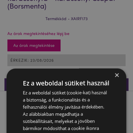
(Borsmenta)
Termékkód - XAIRF173
Az árak megtekintéséhez lépj be
Az árak megtekintése
ÉRKEZIK: 23/08/2026
×
Ez a weboldal sütiket használ
Termékleírás
Ez a weboldal sütiket (cookie-kat) használ
a biztonság, a funkcionalitás és a
Termékleírás
felhasználói élmény javítása érdekében.
Az alábbiakban megadhatja a
Autóillatosító, Karácsonyi - Karácsonyfa - Karácsonyi Csapat
sütibeállításait, melyeket a jövőben
(Borsmenta)
bármikor módosíthat a cookie ikonra
Anyaga:
Karton, Polipropilén, Gumi, Nedvszívó Papír,