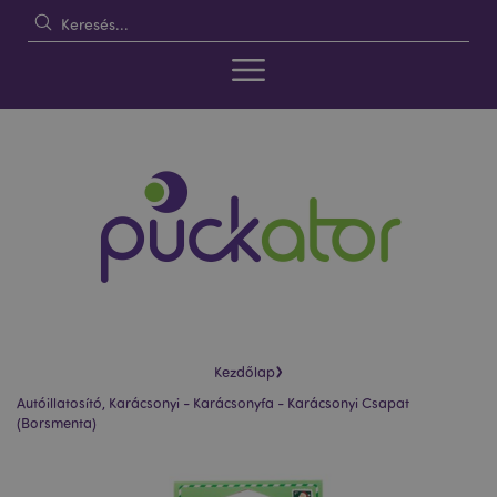
›
Kezdőlap
Autóillatosító, Karácsonyi - Karácsonyfa - Karácsonyi Csapat
(Borsmenta)
Ugrás
Ugrás
a
a