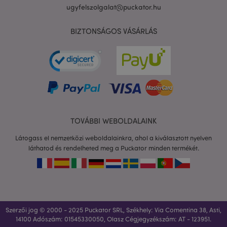
ugyfelszolgalat@puckator.hu
BIZTONSÁGOS VÁSÁRLÁS
X-Magento-Vary
1 n
Adobe Inc.
16 ó
puckator.hu
TOVÁBBI WEBOLDALAINK
Látogass el nemzetközi weboldalainkra, ahol a kiválasztott nyelven
láthatod és rendelheted meg a Puckator minden termékét.
private_content_version
1 é
Adobe Inc.
www.puckator.hu
Szerzői jog © 2000 - 2025 Puckator SRL, Székhely: Via Comentina 38, Asti,
14100 Adószám: 01545330050, Olasz Cégjegyzékszám: AT - 123951‏.