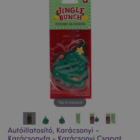
képgaléria
képgaléria
végére
elejére
Tap to expand
Autóillatosító, Karácsonyi -
Karácsonyfa - Karácsonyi Csapat