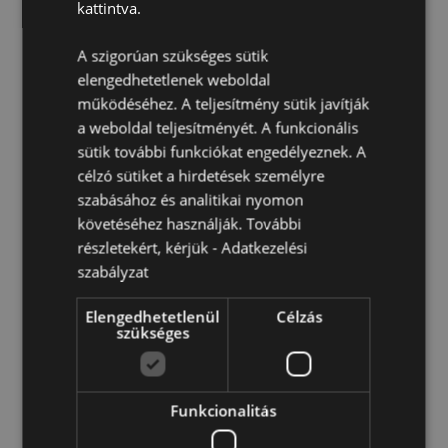
kattintva.
Illatanyag
Illat:
Borsmenta
A szigorúan szükséges sütik
Biztonsági információ:
Gyerekektől távol tartandó. Az
elengedhetetlenek weboldal
összes biztonsági információ és az illatanyag
működéséhez. A teljesítmény sütik javítják
összetétele a csomagoláson feltüntetve. Ne fektesse le
a weboldal teljesítményét. A funkcionális
semmilyen felszínre, mivel a illatosítóban lévő olajok
sütik további funkciókat engedélyeznek. A
foltosodást vagy kárt okozhatnak.
célzó sütiket a hirdetések személyre
Ünnep/Szezon/Alkalom:
Karácsony
szabásához és analitikai nyomon
követéséhez használják. További
részletekért, kérjük -
Adatkezelési
Termékjellemzők
szabályzat
További
Magasság 9cm Szélesség 4cm Vastagság 0.1cm
Információ
5055071512995
Elengedhetetlenül
Célzás
szükséges
240
0.014000
Nem
Funkcionalitás
Nem
Nem