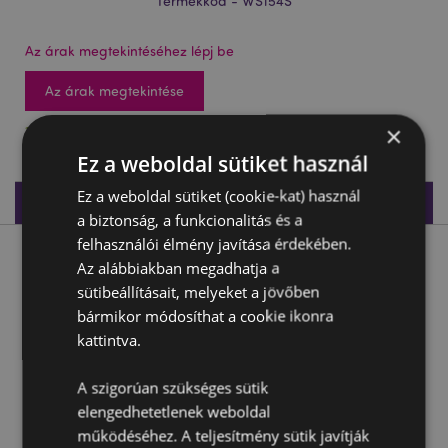
Termékkód - WS154S
Az árak megtekintéséhez lépj be
Az árak megtekintése
×
14 db készleten
Ez a weboldal sütiket használ
Ez a weboldal sütiket (cookie-kat) használ
Termékleírás
a biztonság, a funkcionalitás és a
felhasználói élmény javítása érdekében.
Termékleírás
Az alábbiakban megadhatja a
sütibeállításait, melyeket a jövőben
Display Kristálybarlang Sárkány Figurákhoz - Minivilág
bármikor módosíthat a cookie ikonra
kattintva.
Anyaga:
Rézina
Működéséhez szükséges elem:
2 AA
A szigorúan szükséges sütik
Elem mellékelve:
Nem
elengedhetetlenek weboldal
működéséhez. A teljesítmény sütik javítják