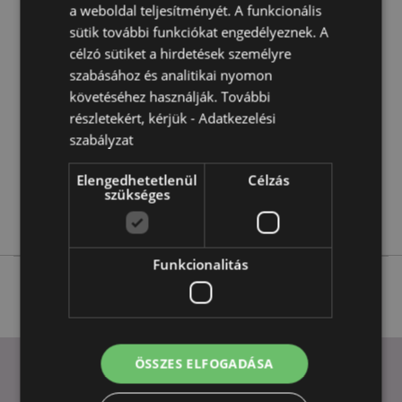
a weboldal teljesítményét. A funkcionális
Termékjellemzők
sütik további funkciókat engedélyeznek. A
További
Magasság 26cm Szélesség 19cm Hosszúság 18cm
célzó sütiket a hirdetések személyre
Információ
5055071748752
szabásához és analitikai nyomon
4
követéséhez használják. További
részletekért, kérjük -
Adatkezelési
1.593000
szabályzat
Nem
Nem
Elengedhetetlenül
Célzás
Nem
szükséges
Sötét Legendák
Funkcionalitás
ÖSSZES ELFOGADÁSA