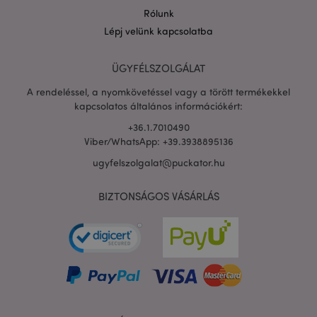
Rólunk
Lépj velünk kapcsolatba
PHPSESSID
1 n
PHP.net
ÜGYFÉLSZOLGÁLAT
16 ó
.puckator.hu
Google
A rendeléssel, a nyomkövetéssel vagy a törött termékekkel
adatvédelmi szabályzatát
kapcsolatos általános információkért:
+36.1.7010490
Viber/WhatsApp: +39.3938895136
ugyfelszolgalat@puckator.hu
BIZTONSÁGOS VÁSÁRLÁS
X-Magento-Vary
1 n
Adobe Inc.