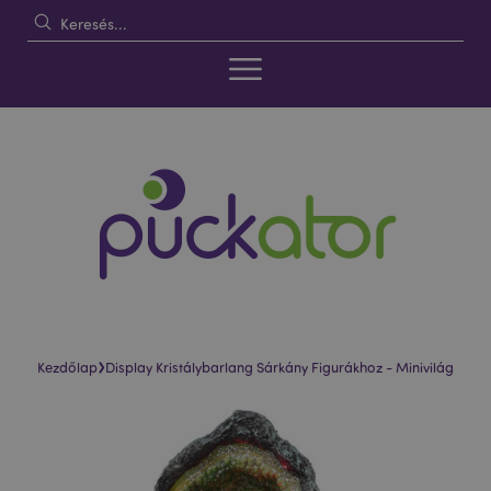
›
Kezdőlap
Display Kristálybarlang Sárkány Figurákhoz - Minivilág
Ugrás
Ugrás
a
a
képgaléria
képgaléria
végére
elejére