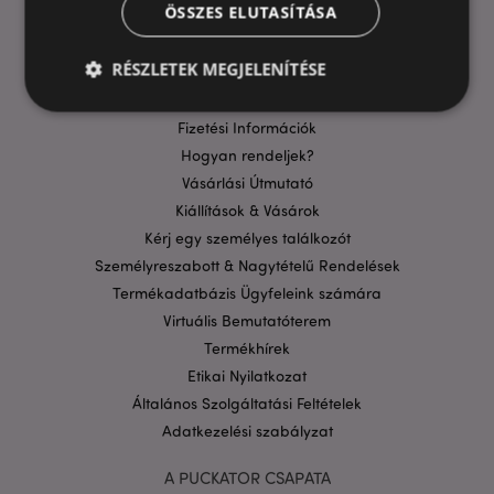
HASZNOS LINKEK
ÖSSZES ELUTASÍTÁSA
GYIK
RÉSZLETEK MEGJELENÍTÉSE
Szállítási költségek
Aktuális Promócióink
Fizetési Információk
Hogyan rendeljek?
Elengedhetetlenül szükséges
Célzás
Vásárlási Útmutató
Funkcionalitás
Kiállítások & Vásárok
A weboldal működéséhez feltétlenül szükséges sütik
Kérj egy személyes találkozót
lehetővé teszik a webhely alapvető funkcióit,
például a felhasználói bejelentkezést és a
Személyreszabott & Nagytételű Rendelések
fiókkezelést. A weboldal nem használható
Termékadatbázis Ügyfeleink számára
megfelelően a feltétlenül szükséges sütik nélkül.
Virtuális Bemutatóterem
Szolgáltató
/
Név
Lejá
Termékhírek
Domain
Etikai Nyilatkozat
CookieScriptConsent
1
CookieScript
hón
.puckator.hu
Általános Szolgáltatási Feltételek
Adatkezelési szabályzat
A PUCKATOR CSAPATA