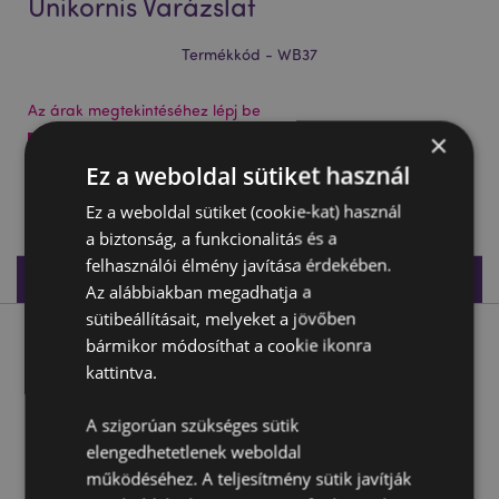
Unikornis Varázslat
Termékkód - WB37
Az árak megtekintéséhez lépj be
×
Az árak megtekintése
Ez a weboldal sütiket használ
147 db készleten
Ez a weboldal sütiket (cookie-kat) használ
a biztonság, a funkcionalitás és a
felhasználói élmény javítása érdekében.
Termékleírás
Az alábbiakban megadhatja a
sütibeállításait, melyeket a jövőben
bármikor módosíthat a cookie ikonra
Termékleírás
kattintva.
Hógömb, Glitteres - Közepes - Unikornis Varázslat
A szigorúan szükséges sütik
Anyaga:
Műanyag (ABS/PS/PET) és Glitter
elengedhetetlenek weboldal
működéséhez. A teljesítmény sütik javítják