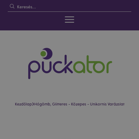
›
Kezdőlap
Hógömb, Glitteres - Közepes - Unikornis Varázslat
Ugrás
Ugrás
a
a
képgaléria
képgaléria
végére
elejére