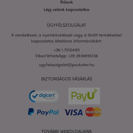
Rólunk
Lépj velünk kapcsolatba
PHPSESSID
1 n
PHP.net
ÜGYFÉLSZOLGÁLAT
16 ó
.puckator.hu
A rendeléssel, a nyomkövetéssel vagy a törött termékekkel
Google
adatvédelmi szabályzatát
kapcsolatos általános információkért:
+36.1.7010490
Viber/WhatsApp: +39.3938895136
ugyfelszolgalat@puckator.hu
BIZTONSÁGOS VÁSÁRLÁS
X-Magento-Vary
1 n
TOVÁBBI WEBOLDALAINK
Adobe Inc.