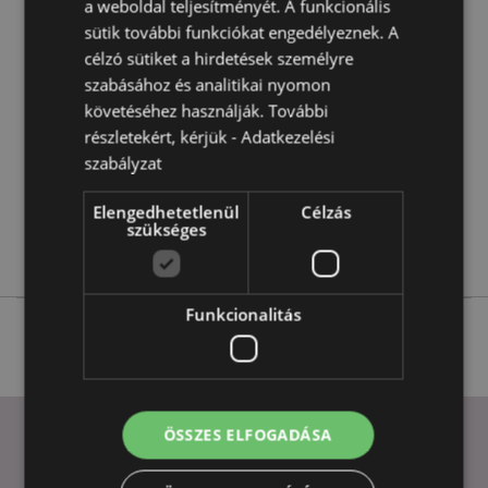
a weboldal teljesítményét. A funkcionális
Termékjellemzők
sütik további funkciókat engedélyeznek. A
További
Magasság 5cm Szélesség 7cm Vastagság 5cm
célzó sütiket a hirdetések személyre
Információ
5055071506024
szabásához és analitikai nyomon
60
követéséhez használják. További
0.115000
részletekért, kérjük -
Adatkezelési
Igen
szabályzat
Nem
Elengedhetetlenül
Célzás
Nem
szükséges
Unikornis
Funkcionalitás
ÖSSZES ELFOGADÁSA
HASZNOS LINKEK