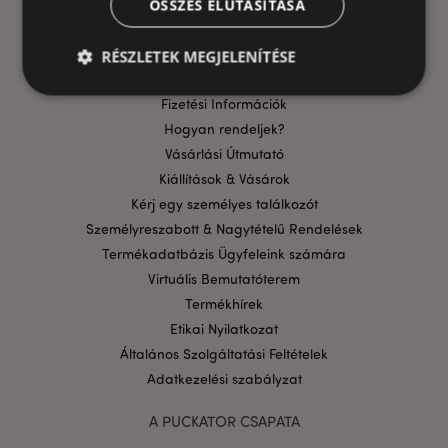
ÖSSZES ELUTASÍTÁSA
GYIK
Szállítási költségek
RÉSZLETEK MEGJELENÍTÉSE
Aktuális Promócióink
Fizetési Információk
Hogyan rendeljek?
Elengedhetetlenül szükséges
Célzás
Vásárlási Útmutató
Funkcionalitás
Kiállítások & Vásárok
A weboldal működéséhez feltétlenül szükséges sütik
Kérj egy személyes találkozót
lehetővé teszik a webhely alapvető funkcióit,
Személyreszabott & Nagytételű Rendelések
például a felhasználói bejelentkezést és a
fiókkezelést. A weboldal nem használható
Termékadatbázis Ügyfeleink számára
megfelelően a feltétlenül szükséges sütik nélkül.
Virtuális Bemutatóterem
Szolgáltató
/
Termékhírek
Név
Lejá
Domain
Etikai Nyilatkozat
CookieScriptConsent
1
CookieScript
Általános Szolgáltatási Feltételek
hón
.puckator.hu
Adatkezelési szabályzat
A PUCKATOR CSAPATA