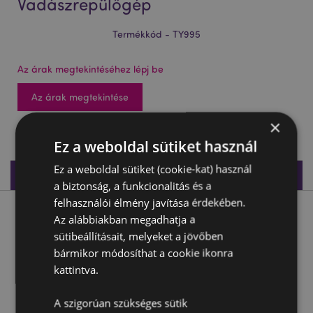
Vadászrepülőgép
Termékkód - TY995
Az árak megtekintéséhez lépj be
Az árak megtekintése
×
2364 db készleten
Ez a weboldal sütiket használ
Ez a weboldal sütiket (cookie-kat) használ
Termékleírás
a biztonság, a funkcionalitás és a
felhasználói élmény javítása érdekében.
Termékleírás
Az alábbiakban megadhatja a
sütibeállításait, melyeket a jövőben
bármikor módosíthat a cookie ikonra
Felhúzhatós Játék - Lopakodó Vadászrepülőgép
kattintva.
Anyaga:
Műanyag (ABS)
CE jelöléssel ellátott termék:
Igen
A szigorúan szükséges sütik