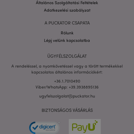
Általános Szolgáltatási Feltételek
Adatkezelési szabályzat
A PUCKATOR CSAPATA
Rólunk
PHPSESSID
1 n
PHP.net
Lépj velünk kapcsolatba
16 ó
.puckator.hu
Google
ÜGYFÉLSZOLGÁLAT
adatvédelmi szabályzatát
A rendeléssel, a nyomkövetéssel vagy a törött termékekkel
kapcsolatos általános információkért:
+36.1.7010490
Viber/WhatsApp: +39.3938895136
ugyfelszolgalat@puckator.hu
BIZTONSÁGOS VÁSÁRLÁS