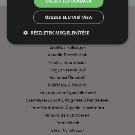
ÖSSZES ELFOGADÁSA
ÖSSZES ELUTASÍTÁSA
HASZNOS LINKEK
RÉSZLETEK MEGJELENÍTÉSE
GYIK
Szállítási költségek
Aktuális Promócióink
Elengedhetetlenül szükséges
Célzás
Fizetési Információk
Funkcionalitás
Hogyan rendeljek?
A weboldal működéséhez feltétlenül szükséges sütik
Vásárlási Útmutató
lehetővé teszik a webhely alapvető funkcióit,
Kiállítások & Vásárok
például a felhasználói bejelentkezést és a
fiókkezelést. A weboldal nem használható
Kérj egy személyes találkozót
megfelelően a feltétlenül szükséges sütik nélkül.
Személyreszabott & Nagytételű Rendelések
Szolgáltató
/
Név
Lejá
Termékadatbázis Ügyfeleink számára
Domain
Virtuális Bemutatóterem
CookieScriptConsent
1
CookieScript
Termékhírek
hón
.puckator.hu
Etikai Nyilatkozat