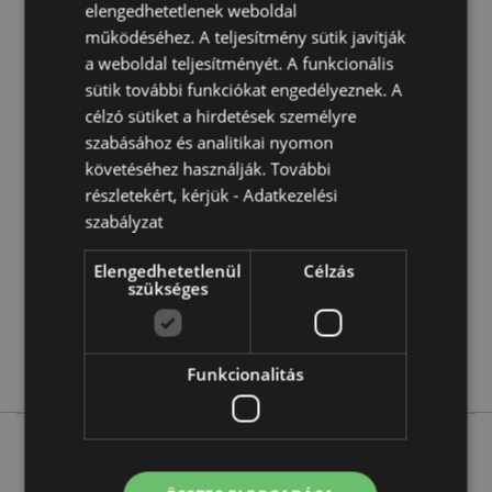
A termék nem alkalmas a következő korosztálynak:
0 -
elengedhetetlenek weboldal
3 Év
működéséhez. A teljesítmény sütik javítják
EN71:
Igen
a weboldal teljesítményét. A funkcionális
sütik további funkciókat engedélyeznek. A
célzó sütiket a hirdetések személyre
Termékjellemzők
szabásához és analitikai nyomon
További
Magasság 5.5cm Szélesség 15.5cm Vastagság
követéséhez használják. További
Információ
21.5cm
részletekért, kérjük -
Adatkezelési
5055071507502
szabályzat
120
Elengedhetetlenül
Célzás
0.164000
szükséges
Nem
Nem
Nem
Funkcionalitás