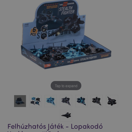
Tap to expand
Felhúzhatós Játék - Lopakodó