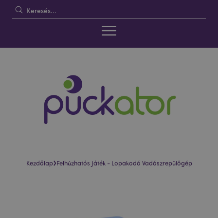
›
Kezdőlap
Felhúzhatós Játék - Lopakodó Vadászrepülőgép
Ugrás
Ugrás
a
a
képgaléria
képgaléria
végére
elejére