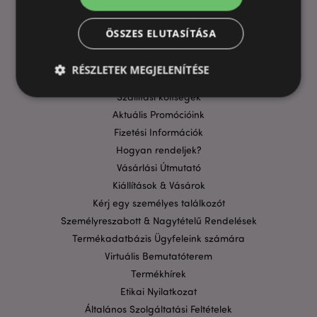
ÖSSZES ELUTASÍTÁSA
HASZNOS LINKEK
RÉSZLETEK MEGJELENÍTÉSE
GYIK
Szállítási költségek
Aktuális Promócióink
Elengedhetetlenül szükséges
Célzás
Fizetési Információk
Funkcionalitás
Hogyan rendeljek?
Vásárlási Útmutató
A weboldal működéséhez feltétlenül szükséges sütik
lehetővé teszik a webhely alapvető funkcióit,
Kiállítások & Vásárok
például a felhasználói bejelentkezést és a
Kérj egy személyes találkozót
fiókkezelést. A weboldal nem használható
megfelelően a feltétlenül szükséges sütik nélkül.
Személyreszabott & Nagytételű Rendelések
Termékadatbázis Ügyfeleink számára
Szolgáltató
/
Név
Lejá
Domain
Virtuális Bemutatóterem
CookieScriptConsent
1
CookieScript
Termékhírek
hón
.puckator.hu
Etikai Nyilatkozat
Általános Szolgáltatási Feltételek