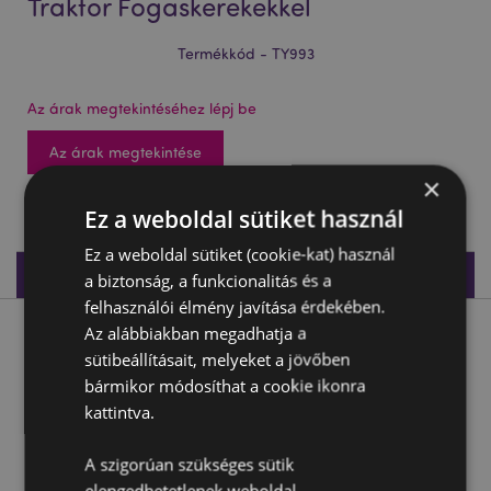
Traktor Fogaskerekekkel
Termékkód - TY993
Az árak megtekintéséhez lépj be
Az árak megtekintése
×
36 db készleten
Ez a weboldal sütiket használ
Ez a weboldal sütiket (cookie-kat) használ
Termékleírás
a biztonság, a funkcionalitás és a
felhasználói élmény javítása érdekében.
Az alábbiakban megadhatja a
Termékleírás
sütibeállításait, melyeket a jövőben
bármikor módosíthat a cookie ikonra
Felhúzhatós Játék - Kaszkadőr Traktor Fogaskerekekkel
kattintva.
Anyaga:
Műanyag (ABS)
CE jelöléssel ellátott termék:
A szigorúan szükséges sütik
Igen
elengedhetetlenek weboldal