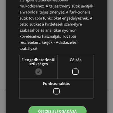
A termék nem alkalmas a következő korosztálynak:
0 -
működéséhez. A teljesítmény sütik javítják
3 Év
a weboldal teljesítményét. A funkcionális
EN71:
Igen
sütik további funkciókat engedélyeznek. A
célzó sütiket a hirdetések személyre
Termékjellemzők
szabásához és analitikai nyomon
követéséhez használják. További
További
Magasság 9cm Szélesség 8cm Vastagság 9.5cm
részletekért, kérjük -
Adatkezelési
Információ
5055071507489
szabályzat
144
0.150000
Elengedhetetlenül
Célzás
szükséges
Nem
Nem
Nem
Funkcionalitás
ÖSSZES ELFOGADÁSA