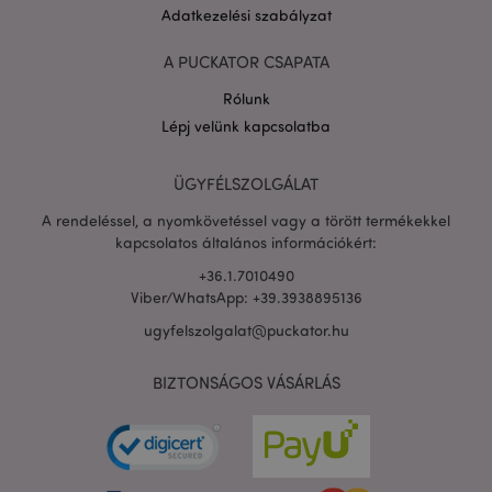
Adatkezelési szabályzat
A PUCKATOR CSAPATA
Rólunk
Lépj velünk kapcsolatba
PHPSESSID
1 n
PHP.net
16 ó
.puckator.hu
Google
ÜGYFÉLSZOLGÁLAT
adatvédelmi szabályzatát
A rendeléssel, a nyomkövetéssel vagy a törött termékekkel
kapcsolatos általános információkért:
+36.1.7010490
Viber/WhatsApp: +39.3938895136
ugyfelszolgalat@puckator.hu
BIZTONSÁGOS VÁSÁRLÁS