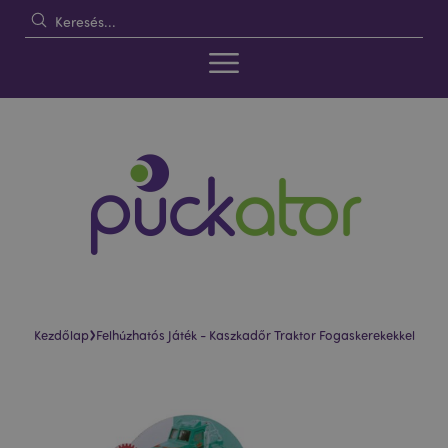
›
Kezdőlap
Felhúzhatós Játék - Kaszkadőr Traktor Fogaskerekekkel
Ugrás
Ugrás
a
a
képgaléria
képgaléria
végére
elejére