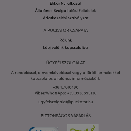
Etikai Nyilatkozat
Általános Szolgáltatási Feltételek
Adatkezelési szabályzat
A PUCKATOR CSAPATA
Rólunk
PHPSESSID
1 n
PHP.net
16 ó
.puckator.hu
Lépj velünk kapcsolatba
Google
adatvédelmi szabályzatát
ÜGYFÉLSZOLGÁLAT
A rendeléssel, a nyomkövetéssel vagy a törött termékekkel
kapcsolatos általános információkért:
+36.1.7010490
Viber/WhatsApp: +39.3938895136
ugyfelszolgalat@puckator.hu
BIZTONSÁGOS VÁSÁRLÁS