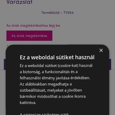
Varázslat
Termékkód - TY954
Az árak megtekintéséhez lépj be
Az árak megtekintése
3491 db készleten
×
Ez a weboldal sütiket használ
Termékleírás
Ez a weboldal sütiket (cookie-kat) használ
a biztonság, a funkcionalitás és a
felhasználói élmény javítása érdekében.
Termékleírás
Az alábbiakban megadhatja a
sütibeállításait, melyeket a jövőben
Kifordítható Kocka Játék - Unikornis Varázslat
bármikor módosíthat a cookie ikonra
Anyaga:
Műanyag (ABS)
kattintva.
CE jelöléssel ellátott termék:
Igen
A szigorúan szükséges sütik