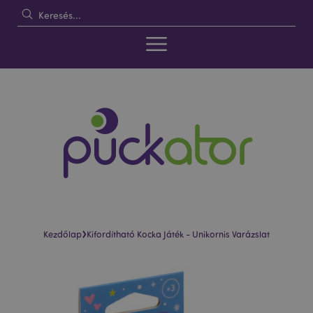
›
Kezdőlap
Kifordítható Kocka Játék - Unikornis Varázslat
Ugrás
Ugrás
a
a
képgaléria
képgaléria
végére
elejére