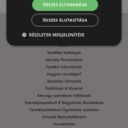
ÖSSZES ELFOGADÁSA
ÖSSZES ELUTASÍTÁSA
RÉSZLETEK MEGJELENÍTÉSE
HASZNOS LINKEK
GYIK
Szállítási költségek
Elengedhetetlenül szükséges
Célzás
Aktuális Promócióink
Funkcionalitás
Fizetési Információk
Hogyan rendeljek?
A weboldal működéséhez feltétlenül szükséges sütik
lehetővé teszik a webhely alapvető funkcióit,
Vásárlási Útmutató
például a felhasználói bejelentkezést és a
Kiállítások & Vásárok
fiókkezelést. A weboldal nem használható
megfelelően a feltétlenül szükséges sütik nélkül.
Kérj egy személyes találkozót
Személyreszabott & Nagytételű Rendelések
Szolgáltató
/
Név
Lejá
Domain
Termékadatbázis Ügyfeleink számára
CookieScriptConsent
1
CookieScript
Virtuális Bemutatóterem
hón
.puckator.hu
Termékhírek