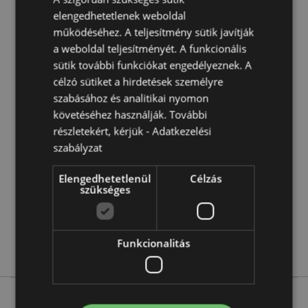
A termék nem alkalmas a következő korosztálynak:
0 -
elengedhetetlenek weboldal
3 Év
működéséhez. A teljesítmény sütik javítják
EN71:
Igen
a weboldal teljesítményét. A funkcionális
sütik további funkciókat engedélyeznek. A
Termékjellemzők
célzó sütiket a hirdetések személyre
szabásához és analitikai nyomon
További
Magasság 5.5cm Szélesség 5.5cm Vastagság
követéséhez használják. További
Információ
5.5cm
részletekért, kérjük -
Adatkezelési
5055071794797
szabályzat
150
0.106000
Elengedhetetlenül
Célzás
szükséges
Igen
Nem
Nem
Funkcionalitás
Unikornis