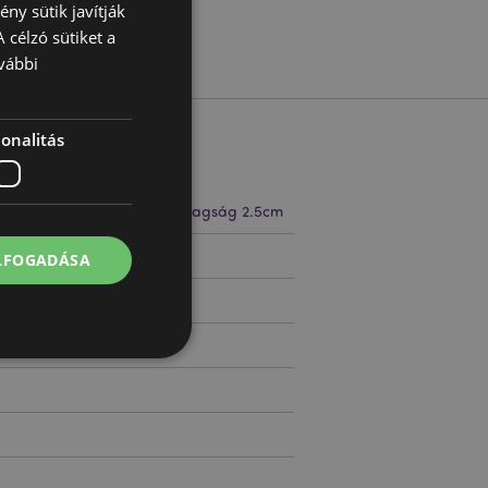
ny sütik javítják
 célzó sütiket a
vábbi
onalitás
 7cm Szélesség 2.5cm Vastagság 2.5cm
10366
ELFOGADÁSA
 felhasználói
l.