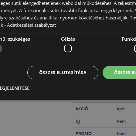
éges sütik elengedhetetlenek weboldal működéséhez. A teljesítmé
ítményét. A funkcionális sütik további funkciókat engedélyeznek. A
lyre szabásához és analitikai nyomon követéséhez használják. To
ük -
Adatkezelési szabályzat
nül szükséges
Célzás
Funkci
Termékjellemzők
További
Méret
Magasság
Információ
EAN Vonalkód
50550715
ÖSSZES ELUTASÍTÁSA
ÖSSZES 
Karton Mennyiség
144
EGJELENÍTÉSE
Súly (Kg)
0.112000
nak
0 - 3 Év
AKCIÓ
Igen
Elengedhetetlenül szükséges
Célzás
Funkcionalitás
ÚJ
Nem
z feltétlenül szükséges sütik lehetővé teszik a webhely alapvető funkcióit, például a
iókkezelést. A weboldal nem használható megfelelően a feltétlenül szükséges sütik nélkü
PROMO
Nem