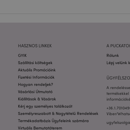
Név
CookieScriptConse
PHPSESSID
HASZNOS LINKEK
A PUCKATO
GYIK
Rólunk
Google adatvédelmi s
Szállítási költségek
Lépj velünk 
Aktuális Promócióink
X-Magento-Vary
Fizetési Információk
ÜGYFÉLSZO
Hogyan rendeljek?
A rendelésse
Vásárlási Útmutató
termékekkel 
private_content_ve
Kiállítások & Vásárok
információké
Kérj egy személyes találkozót
+36.1.701049
searchReport-log
Személyreszabott & Nagytételű Rendelések
Viber/Whats
Termékadatbázis Ügyfeleink számára
ugyfelszolg
mage-cache-sessid
Virtuális Bemutatóterem