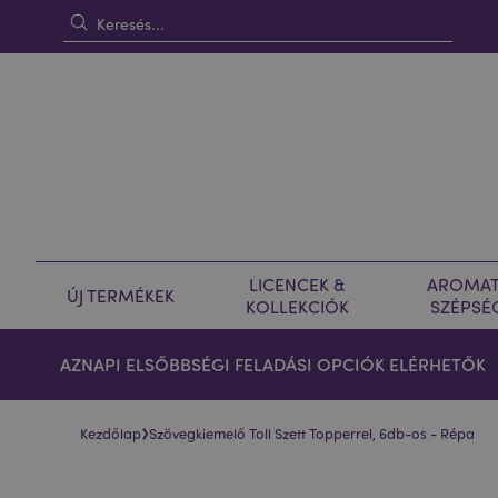
LICENCEK &
AROMAT
ÚJ TERMÉKEK
KOLLEKCIÓK
SZÉPSÉ
AZNAPI ELSŐBBSÉGI FELADÁSI OPCIÓK ELÉRHETŐK
›
Kezdőlap
Szövegkiemelő Toll Szett Topperrel, 6db-os - Répa
Ugrás
Ugrás
a
a