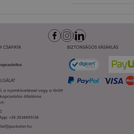
Szolgáltató
/
Lejárat
Leírás
Domain
nt
1
Ezt a sütit a Cookie-Script.com sz
CookieScript
hónap
használja, hogy megjegyezze a lá
.puckator.hu
preferenciáit. Ez a Cookie-Script.
bannerjének a megfelelő működé
1 nap
A süti a PHP nyelven alapuló alk
PHP.net
16 óra
generálva. Ez egy általános célú 
.puckator.hu
felhasználói munkamenet-változó
R CSAPATA
BIZTONSÁGOS VÁSÁRLÁS
használnak. Ez általában egy vél
generált szám, használatának mó
webhelytől függhet, de jó példa 
zabályzatát
bejelentkezett állapotának megta
kapcsolatba
között.
1 nap
Az X-Magento-Vary sütit a Magen
Adobe Inc.
16 óra
használja annak kiemelésére, hogy
puckator.hu
LGÁLAT
kért oldal verziója megváltozott. 
ugyanazon oldal különböző verz
l, a nyomkövetéssel vagy a törött
gyorsítótárban való tárolását.
kapcsolatos általános
rsion
1 év
Véletlenszerű, egyedi számot és i
Adobe Inc.
rt:
ügyféltartalommal rendelkező ol
www.puckator.hu
megakadályozza azok gyorsítótára
0
ülés
Magento, a kereséssel kapcsolat
Adobe Inc.
App: +39.3938895136
rögzítésére szolgál
www.puckator.hu
alat@puckator.hu
1 nap
Ennek a cookie-nak az értéke váltj
Adobe Inc.
gyorsítótár tárolását. Amikor a h