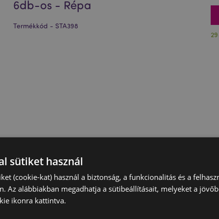
6db-os - Répa
Termékkód - STA398
29
l sütiket használ
iket (cookie-kat) használ a biztonság, a funkcionalitás és a felhas
n. Az alábbiakban megadhatja a sütibeállításait, melyeket a jövő
ie ikonra kattintva.