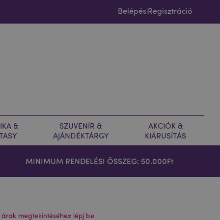
Belépés
Regisztráció
|
IKA &
SZUVENÍR &
AKCIÓK &
TASY
AJÁNDÉKTÁRGY
KIÁRUSÍTÁS
MINIMUM RENDELÉSI ÖSSZEG: 50.000Ft
 árak megtekintéséhez lépj be