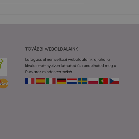
olgáltatás arra
togatók
com süti-
séhez szükséges.
almazások által van
azonosító, amelyet a
k karbantartására
TOVÁBBI WEBOLDALAINK
etlenszerűen
dja az adott
a felhasználó
Látogass el nemzetközi weboldalainkra, ahol a
rtása az oldalak
kiválasztott nyelven láthatod és rendelheted meg a
Puckator minden termékét.
to 2 rendszer
 a felhasználó által
Ez lehetővé teszi
ióinak
dőt fűz hozzá az
dalakhoz, hogy
zását a szerveren.
os információk
a ki a helyi
áttéralkalmazás