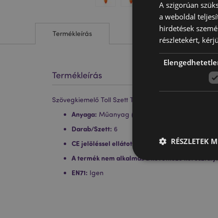
A szigorúan szüks
a weboldal teljes
hirdetések szemé
Termékleírás
részletekért, kérj
Elengedhetetle
Termékleírás
Szövegkiemelő Toll Szett Topperrel, 6db-os - Répa
Anyaga:
Műanyag (ABS)
Darab/Szett:
6
RÉSZLETEK M
CE jelöléssel ellátott termék:
Igen
A termék nem alkalmas a következő korosztály
EN71:
Igen
A weboldal működéséhe
bejelentkezést és a f