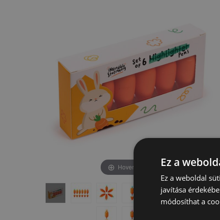
képgaléria
képgaléria
végére
elejére
Ez a webolda
Hover to zoom
Ez a weboldal süt
javítása érdekébe
módosíthat a cook