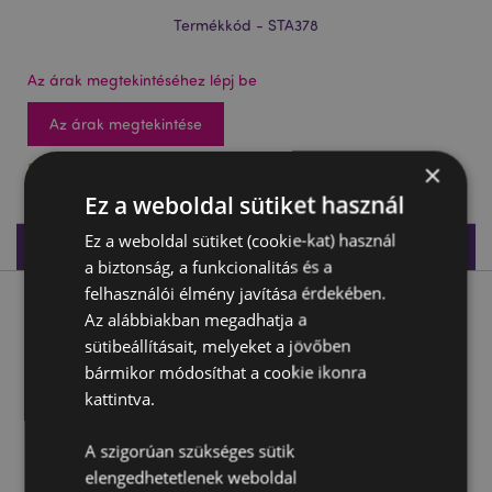
Termékkód - STA378
Az árak megtekintéséhez lépj be
Az árak megtekintése
×
5728 db készleten
Ez a weboldal sütiket használ
Ez a weboldal sütiket (cookie-kat) használ
Termékleírás
a biztonság, a funkcionalitás és a
felhasználói élmény javítása érdekében.
Termékleírás
Az alábbiakban megadhatja a
sütibeállításait, melyeket a jövőben
Hegyező - Kapibara
bármikor módosíthat a cookie ikonra
kattintva.
Anyaga:
Műanyag (ABS), PVC és Fém
CE jelöléssel ellátott termék:
Igen
A szigorúan szükséges sütik
A termék nem alkalmas a következő korosztálynak:
0 -
elengedhetetlenek weboldal
3 Év