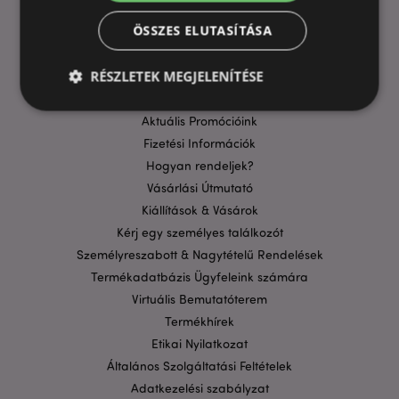
ÖSSZES ELUTASÍTÁSA
HASZNOS LINKEK
RÉSZLETEK MEGJELENÍTÉSE
GYIK
Szállítási költségek
Aktuális Promócióink
Fizetési Információk
Elengedhetetlenül szükséges
Célzás
Hogyan rendeljek?
Funkcionalitás
Vásárlási Útmutató
A weboldal működéséhez feltétlenül szükséges sütik
Kiállítások & Vásárok
lehetővé teszik a webhely alapvető funkcióit,
Kérj egy személyes találkozót
például a felhasználói bejelentkezést és a
fiókkezelést. A weboldal nem használható
Személyreszabott & Nagytételű Rendelések
megfelelően a feltétlenül szükséges sütik nélkül.
Termékadatbázis Ügyfeleink számára
Szolgáltató
/
Név
Lejá
Virtuális Bemutatóterem
Domain
Termékhírek
CookieScriptConsent
1
CookieScript
hón
.puckator.hu
Etikai Nyilatkozat
Általános Szolgáltatási Feltételek
Adatkezelési szabályzat