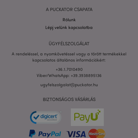
A PUCKATOR CSAPATA
Rólunk
Lépj velünk kapcsolatba
PHPSESSID
1 n
PHP.net
16 ó
.puckator.hu
ÜGYFÉLSZOLGÁLAT
Google
adatvédelmi szabályzatát
A rendeléssel, a nyomkövetéssel vagy a törött termékekkel
kapcsolatos általános információkért:
+36.1.7010490
Viber/WhatsApp: +39.3938895136
ugyfelszolgalat@puckator.hu
BIZTONSÁGOS VÁSÁRLÁS