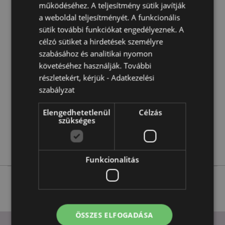
működéséhez. A teljesítmény sütik javítják
EN71:
Igen
a weboldal teljesítményét. A funkcionális
sütik további funkciókat engedélyeznek. A
célzó sütiket a hirdetések személyre
Termékjellemzők
szabásához és analitikai nyomon
További
Magasság 3.5cm Szélesség 3cm Vastagság 2.5cm
követéséhez használják. További
Információ
5055071505683
részletekért, kérjük -
Adatkezelési
576
szabályzat
0.027000
Elengedhetetlenül
Célzás
Nem
szükséges
Nem
Nem
Funkcionalitás
ÖSSZES ELFOGADÁSA