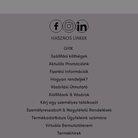
Funkcionalitás
A weboldal működéséhez feltétlenül szükséges sütik
lehetővé teszik a webhely alapvető funkcióit,
például a felhasználói bejelentkezést és a
fiókkezelést. A weboldal nem használható
megfelelően a feltétlenül szükséges sütik nélkül.
HASZNOS LINKEK
Szolgáltató
/
Név
Lejá
Domain
GYIK
CookieScriptConsent
1
Szállítási költségek
CookieScript
hón
.puckator.hu
Aktuális Promócióink
Fizetési Információk
Hogyan rendeljek?
Vásárlási Útmutató
Kiállítások & Vásárok
Kérj egy személyes találkozót
Személyreszabott & Nagytételű Rendelések
PHPSESSID
1 n
PHP.net
16 ó
.puckator.hu
Termékadatbázis Ügyfeleink számára
Google
Virtuális Bemutatóterem
adatvédelmi szabályzatát
Termékhírek