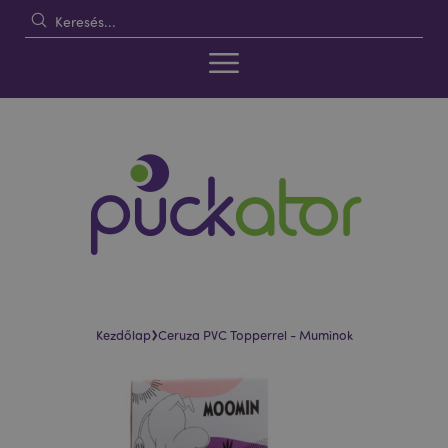
›
Kezdőlap
Ceruza PVC Topperrel - Muminok
Ugrás
Ugrás
a
a
képgaléria
képgaléria
végére
elejére