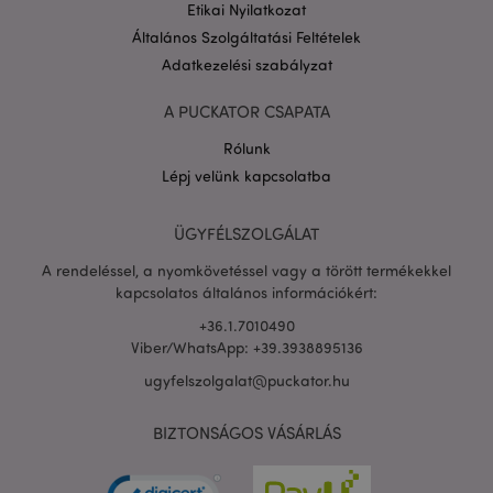
Etikai Nyilatkozat
Általános Szolgáltatási Feltételek
Adatkezelési szabályzat
A PUCKATOR CSAPATA
Rólunk
Lépj velünk kapcsolatba
ÜGYFÉLSZOLGÁLAT
A rendeléssel, a nyomkövetéssel vagy a törött termékekkel
kapcsolatos általános információkért:
X-Magento-Vary
1 n
Adobe Inc.
16 ó
+36.1.7010490
puckator.hu
Viber/WhatsApp: +39.3938895136
ugyfelszolgalat@puckator.hu
BIZTONSÁGOS VÁSÁRLÁS