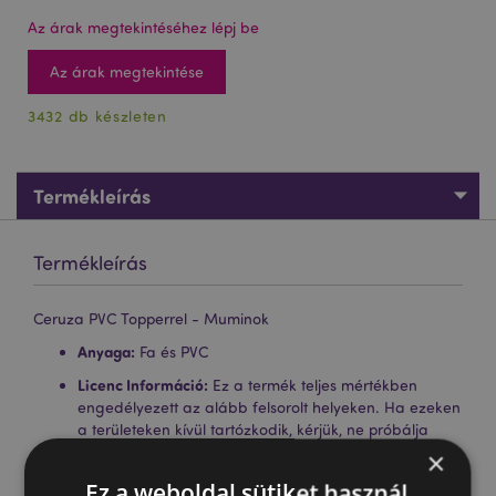
Az árak megtekintéséhez lépj be
Az árak megtekintése
3432 db készleten
Termékleírás
Termékleírás
Ceruza PVC Topperrel - Muminok
Anyaga:
Fa és PVC
Licenc Információ:
Ez a termék teljes mértékben
engedélyezett az alább felsorolt ​​helyeken. Ha ezeken
a területeken kívül tartózkodik, kérjük, ne próbálja
meg megvásárolni ezt a terméket, mert ezzel
×
eltávolítja a terméket a rendeléséből. Ha további
Ez a weboldal sütiket használ
információra van szüksége, kérjük, vegye fel a