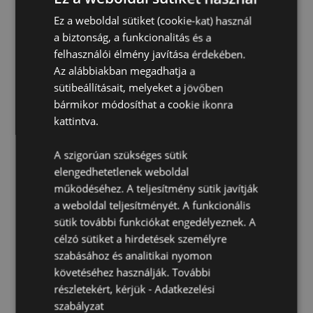
kapcsolatot ügyfélszolgálatunkkal.
Ez a weboldal sütiket (cookie-kat) használ
Engedélyezési területek:
Åland-szigetek, Albánia,
a biztonság, a funkcionalitás és a
Ausztria, Azori-szigetek (Portugália), Bahrein, Baleár-
felhasználói élmény javítása érdekében.
szigetek (Spanyolország), Belgium, Bermuda,
Bosznia-Hercegovina, Bulgária, Kanada, Kanári-
Az alábbiakban megadhatja a
szigetek (Spanyolország), Ceuta és Melilla, Korzika
sütibeállításait, melyeket a jövőben
(Franciaország), Horvátország, Ciprus, Csehország,
bármikor módosíthat a cookie ikonra
Dánia, Észtország, Finnország (fősziget),
kattintva.
Franciaország (főterület), Francia Guyana,
Németország, Gibraltár, Görögország, Guadeloupe,
Guernsey (Csatorna-szigetek), Vatikánváros
A szigorúan szükséges sütik
(Szentszék), Hongkong, Magyarország, Izland,
elengedhetetlenek weboldal
Írország, Man-sziget (Egyesült Királyság),
működéséhez. A teljesítmény sütik javítják
Olaszország (főterület), Jersey (Csatorna-szigetek),
a weboldal teljesítményét. A funkcionális
Jordánia, Koszovó, Kuvait, Lettország, Liechtenstein,
sütik további funkciókat engedélyeznek. A
Litvánia, Luxemburg, Észak-Macedónia, Madeira
(Portugália), Málta, Martinique, Mayotte, Moldova,
célzó sütiket a hirdetések személyre
Monaco, Montenegró, Hollandia, Norvégia, Palesztina,
szabásához és analitikai nyomon
Lengyelország, Portugália (főterület), Katar, Réunion,
követéséhez használják. További
Románia, Saint-Martin (francia rész), San Marino,
részletekért, kérjük -
Adatkezelési
Szerbia, Szicília (Olaszország), Szingapúr, Szlovákia,
szabályzat
Szlovénia, Spanyolország (főterület), Svédország,