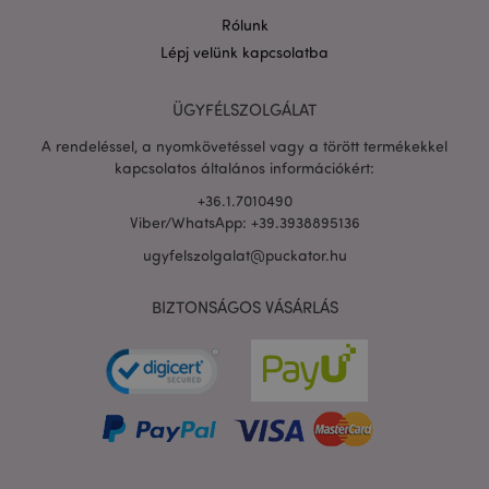
Rólunk
Lépj velünk kapcsolatba
PHPSESSID
1 n
PHP.net
16 ó
.puckator.hu
ÜGYFÉLSZOLGÁLAT
Google
A rendeléssel, a nyomkövetéssel vagy a törött termékekkel
adatvédelmi szabályzatát
kapcsolatos általános információkért:
+36.1.7010490
Viber/WhatsApp: +39.3938895136
ugyfelszolgalat@puckator.hu
BIZTONSÁGOS VÁSÁRLÁS