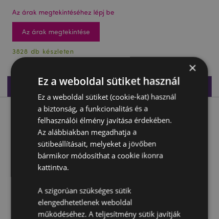
Az árak megtekintéséhez lépj be
Az árak megtekintése
3828 db készleten
×
Ez a weboldal sütiket használ
Termékleírás
Ez a weboldal sütiket (cookie-kat) használ
a biztonság, a funkcionalitás és a
Termékleírás
felhasználói élmény javítása érdekében.
Az alábbiakban megadhatja a
Sminkszivacs - Kutyacsapat
sütibeállításait, melyeket a jövőben
bármikor módosíthat a cookie ikonra
Anyaga:
Poliuretán
kattintva.
Termékjellemzők
A szigorúan szükséges sütik
További
Magasság 5.5cm Szélesség 4cm Vastagság 4cm
elengedhetetlenek weboldal
Információ
működéséhez. A teljesítmény sütik javítják
5055071755880