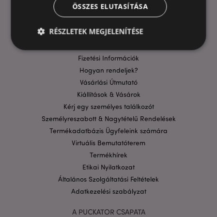
HASZNOS LINKEK
ÖSSZES ELUTASÍTÁSA
GYIK
RÉSZLETEK MEGJELENÍTÉSE
Szállítási költségek
Aktuális Promócióink
Fizetési Információk
Hogyan rendeljek?
Elengedhetetlenül szükséges
Célzás
Vásárlási Útmutató
Funkcionalitás
Kiállítások & Vásárok
A weboldal működéséhez feltétlenül szükséges sütik
Kérj egy személyes találkozót
lehetővé teszik a webhely alapvető funkcióit,
például a felhasználói bejelentkezést és a
Személyreszabott & Nagytételű Rendelések
fiókkezelést. A weboldal nem használható
Termékadatbázis Ügyfeleink számára
megfelelően a feltétlenül szükséges sütik nélkül.
Virtuális Bemutatóterem
Szolgáltató
/
Név
Lejá
Termékhírek
Domain
Etikai Nyilatkozat
CookieScriptConsent
1
CookieScript
hón
.puckator.hu
Általános Szolgáltatási Feltételek
Adatkezelési szabályzat
A PUCKATOR CSAPATA