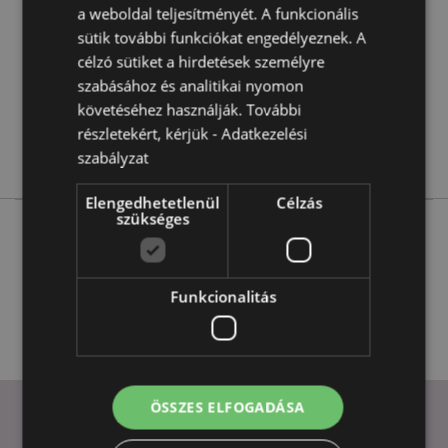
a weboldal teljesítményét. A funkcionális
144
sütik további funkciókat engedélyeznek. A
0.022000
célzó sütiket a hirdetések személyre
Nem
szabásához és analitikai nyomon
Nem
követéséhez használják. További
Nem
részletekért, kérjük -
Adatkezelési
Dog Squad
szabályzat
Elengedhetetlenül
Célzás
szükséges
More from this range
Funkcionalitás
ÖSSZES ELFOGADÁSA