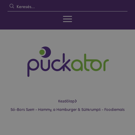
›
Kezdőlap
Só-Bors Szett - Hammy, a Hamburger & Sültkrumpli - Foodiemals
Ugrás
Ugrás
a
a
képgaléria
képgaléria