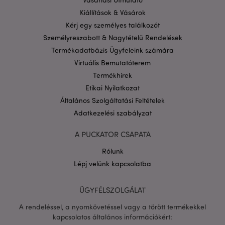
Név
Lejá
Domain
Kiállítások & Vásárok
CookieScriptConsent
1
CookieScript
Kérj egy személyes találkozót
hón
.puckator.hu
Személyreszabott & Nagytételű Rendelések
Termékadatbázis Ügyfeleink számára
Virtuális Bemutatóterem
Termékhírek
Etikai Nyilatkozat
Általános Szolgáltatási Feltételek
PHPSESSID
1 n
PHP.net
Adatkezelési szabályzat
16 ó
.puckator.hu
Google
A PUCKATOR CSAPATA
adatvédelmi szabályzatát
Rólunk
Lépj velünk kapcsolatba
ÜGYFÉLSZOLGÁLAT
A rendeléssel, a nyomkövetéssel vagy a törött termékekkel
kapcsolatos általános információkért: