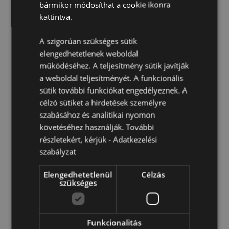
Anyaga:
bármikor módosíthat a cookie ikonra
Dolomiti Kerámia
kattintva.
Élelmiszerekkel közvetlenül érintkeztethető anyag:
Igen
A szigorúan szükséges sütik
Mikrohullámú sütőben való használatra alkalmas:
elengedhetetlenek weboldal
Nem
működéséhez. A teljesítmény sütik javítják
Mosogatógépben mosható:
Nem
a weboldal teljesítményét. A funkcionális
A Szett tartalma:
1 Sószóró és 1 Borsszóró
sütik további funkciókat engedélyeznek. A
Töltés:
Mindkét szóró az aljukon található
célzó sütiket a hirdetések személyre
gumidugóval lezárt nyíláson keresztül tölthető.
szabásához és analitikai nyomon
követéséhez használják. További
részletekért, kérjük -
Adatkezelési
Termékjellemzők
szabályzat
További
Magasság 5-7cm Szélesség 6cm Vastagság 3.5-
Információ
6cm
Elengedhetetlenül
Célzás
szükséges
5055071506321
48
0.160000
Funkcionalitás
Nem