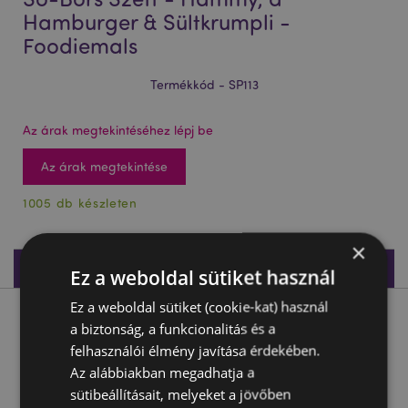
Hamburger & Sültkrumpli -
Foodiemals
Termékkód - SP113
Az árak megtekintéséhez lépj be
Az árak megtekintése
1005 db készleten
×
Termékleírás
Ez a weboldal sütiket használ
Ez a weboldal sütiket (cookie-kat) használ
Termékleírás
a biztonság, a funkcionalitás és a
felhasználói élmény javítása érdekében.
Só-Bors Szett - Hammy, a Hamburger & Sültkrumpli -
Az alábbiakban megadhatja a
Foodiemals
sütibeállításait, melyeket a jövőben