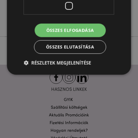
Nem
Nem
Foodiemals
ÖSSZES ELFOGADÁSA
ÖSSZES ELUTASÍTÁSA
RÉSZLETEK MEGJELENÍTÉSE
Elengedhetetlenül szükséges
Célzás
HASZNOS LINKEK
Funkcionalitás
GYIK
Szállítási költségek
A weboldal működéséhez feltétlenül szükséges sütik
lehetővé teszik a webhely alapvető funkcióit,
Aktuális Promócióink
például a felhasználói bejelentkezést és a
fiókkezelést. A weboldal nem használható
Fizetési Információk
megfelelően a feltétlenül szükséges sütik nélkül.
Hogyan rendeljek?
Szolgáltató
/
Vásárlási Útmutató