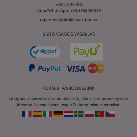
+36.1.7010490
Viber/WhatsApp: +39.3938895136
ugyfelszolgalat@puckator.hu
BIZTONSÁGOS VÁSÁRLÁS
X-Magento-Vary
1 n
Adobe Inc.
16 ó
puckator.hu
TOVÁBBI WEBOLDALAINK
Látogass el nemzetközi weboldalainkra, ahol a kiválasztott nyelven
láthatod és rendelheted meg a Puckator minden termékét.
private_content_version
1 é
Adobe Inc.
www.puckator.hu