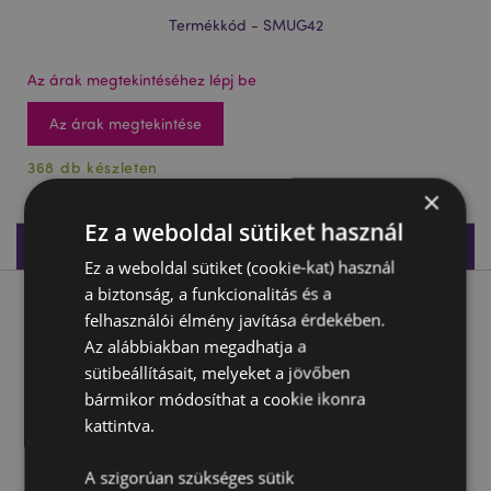
Termékkód - SMUG42
Az árak megtekintéséhez lépj be
Az árak megtekintése
368 db készleten
×
Ez a weboldal sütiket használ
Termékleírás
Ez a weboldal sütiket (cookie-kat) használ
a biztonság, a funkcionalitás és a
Termékleírás
felhasználói élmény javítása érdekében.
Az alábbiakban megadhatja a
Bögre - Teknős Füllel
sütibeállításait, melyeket a jövőben
bármikor módosíthat a cookie ikonra
Anyaga:
Dolomiti Kerámia
kattintva.
Élelmiszerekkel közvetlenül érintkeztethető anyag:
Igen
A szigorúan szükséges sütik
Mikrohullámú sütőben való használatra alkalmas: