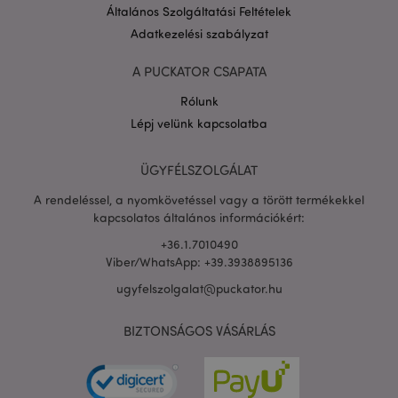
Általános Szolgáltatási Feltételek
Adatkezelési szabályzat
A PUCKATOR CSAPATA
Rólunk
PHPSESSID
1 n
PHP.net
Lépj velünk kapcsolatba
16 ó
.puckator.hu
Google
adatvédelmi szabályzatát
ÜGYFÉLSZOLGÁLAT
A rendeléssel, a nyomkövetéssel vagy a törött termékekkel
kapcsolatos általános információkért:
+36.1.7010490
Viber/WhatsApp: +39.3938895136
ugyfelszolgalat@puckator.hu
BIZTONSÁGOS VÁSÁRLÁS