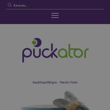
›
Kezdőlap
Bögre - Teknős Füllel
Ugrás
Ugrás
a
a
képgaléria
képgaléria
végére
elejére