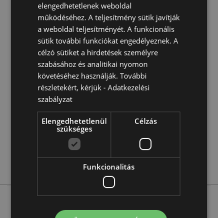
elengedhetetlenek weboldal
Nem
működéséhez. A teljesítmény sütik javítják
Mosogatógépben mosható:
Nem
a weboldal teljesítményét. A funkcionális
Űrtartalom:
400ml
sütik további funkciókat engedélyeznek. A
célzó sütiket a hirdetések személyre
szabásához és analitikai nyomon
Termékjellemzők
követéséhez használják. További
További
Magasság 13.5cm Szélesség 12cm Átmérő 8.5cm
részletekért, kérjük -
Adatkezelési
Információ
5055071690594
szabályzat
36
Elengedhetetlenül
Célzás
0.490000
szükséges
Nem
Nem
Nem
Funkcionalitás