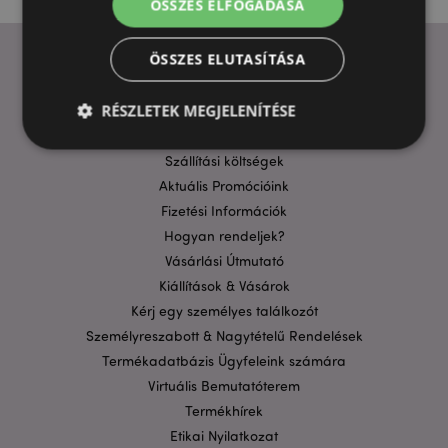
ÖSSZES ELFOGADÁSA
ÖSSZES ELUTASÍTÁSA
HASZNOS LINKEK
RÉSZLETEK MEGJELENÍTÉSE
GYIK
Szállítási költségek
Aktuális Promócióink
Elengedhetetlenül szükséges
Célzás
Fizetési Információk
Funkcionalitás
Hogyan rendeljek?
A weboldal működéséhez feltétlenül szükséges sütik
Vásárlási Útmutató
lehetővé teszik a webhely alapvető funkcióit,
Kiállítások & Vásárok
például a felhasználói bejelentkezést és a
fiókkezelést. A weboldal nem használható
Kérj egy személyes találkozót
megfelelően a feltétlenül szükséges sütik nélkül.
Személyreszabott & Nagytételű Rendelések
Szolgáltató
/
Név
Lejá
Termékadatbázis Ügyfeleink számára
Domain
Virtuális Bemutatóterem
CookieScriptConsent
1
CookieScript
hón
.puckator.hu
Termékhírek
Etikai Nyilatkozat