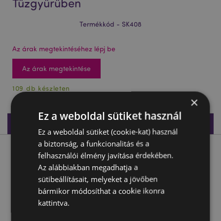
Tűzgyűrűben
Termékkód - SK408
Az árak megtekintéséhez lépj be
Az árak megtekintése
109 db készleten
×
Ez a weboldal sütiket használ
Termékleírás
Ez a weboldal sütiket (cookie-kat) használ
a biztonság, a funkcionalitás és a
Termékleírás
felhasználói élmény javítása érdekében.
Az alábbiakban megadhatja a
sütibeállításait, melyeket a jövőben
Mécsestartó - Kaszás a Tűzgyűrűben
bármikor módosíthat a cookie ikonra
Anyaga:
Rézina
kattintva.
Mivel használható:
Hagyományos Mécses