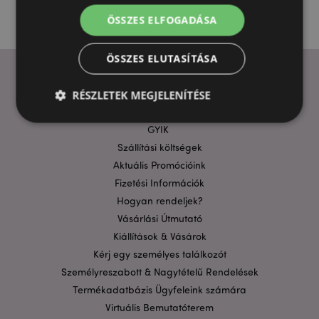
ÖSSZES ELFOGADÁSA
ÖSSZES ELUTASÍTÁSA
RÉSZLETEK MEGJELENÍTÉSE
HASZNOS LINKEK
GYIK
Szállítási költségek
Elengedhetetlenül szükséges
Célzás
Aktuális Promócióink
Funkcionalitás
Fizetési Információk
A weboldal működéséhez feltétlenül szükséges sütik
Hogyan rendeljek?
lehetővé teszik a webhely alapvető funkcióit,
Vásárlási Útmutató
például a felhasználói bejelentkezést és a
fiókkezelést. A weboldal nem használható
Kiállítások & Vásárok
megfelelően a feltétlenül szükséges sütik nélkül.
Kérj egy személyes találkozót
Szolgáltató
/
Név
Lejá
Személyreszabott & Nagytételű Rendelések
Domain
Termékadatbázis Ügyfeleink számára
CookieScriptConsent
1
CookieScript
Virtuális Bemutatóterem
hón
.puckator.hu