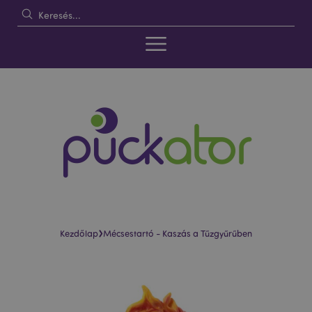
›
Kezdőlap
Mécsestartó - Kaszás a Tűzgyűrűben
Ugrás
Ugrás
a
a
képgaléria
képgaléria
végére
elejére