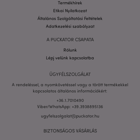
Termékhírek
Etikai Nyilatkozat
Általános Szolgáltatási Feltételek
Adatkezelési szabályzat
A PUCKATOR CSAPATA
PHPSESSID
1 n
PHP.net
Rólunk
16 ó
.puckator.hu
Lépj velünk kapcsolatba
Google
adatvédelmi szabályzatát
ÜGYFÉLSZOLGÁLAT
A rendeléssel, a nyomkövetéssel vagy a törött termékekkel
kapcsolatos általános információkért:
+36.1.7010490
Viber/WhatsApp: +39.3938895136
ugyfelszolgalat@puckator.hu
BIZTONSÁGOS VÁSÁRLÁS