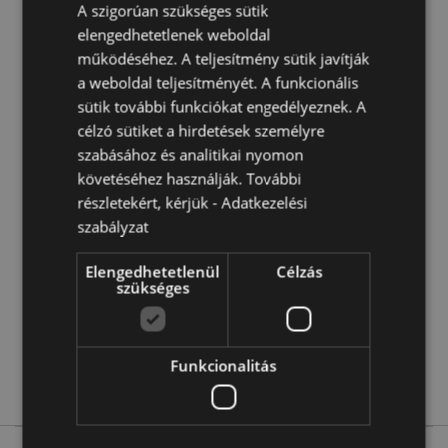
A gyertyát a készlet tartalmazza:
Nem
A szigorúan szükséges sütik
Termék Információ:
elengedhetetlenek weboldal
Az égő gyertyát soha ne hagyja
felügyelet nélkül. Helyezze egy megfelelő hőálló
működéséhez. A teljesítmény sütik javítják
felületre. Gyermekektől és háziállatoktól távol
a weboldal teljesítményét. A funkcionális
tartandó.
sütik további funkciókat engedélyeznek. A
Ünnep/Szezon/Alkalom:
Halloween
célzó sütiket a hirdetések személyre
szabásához és analitikai nyomon
követéséhez használják. További
Termékjellemzők
részletekért, kérjük -
Adatkezelési
További
Magasság 21cm Szélesség 17cm Vastagság 10cm
szabályzat
Információ
5055071505720
Elengedhetetlenül
Célzás
8
szükséges
0.716000
Nem
Nem
Funkcionalitás
Nem