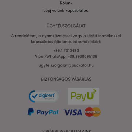
Rólunk
Lépj velünk kapcsolatba
PHPSESSID
1 n
PHP.net
ÜGYFÉLSZOLGÁLAT
16 ó
.puckator.hu
Google
A rendeléssel, a nyomkövetéssel vagy a törött termékekkel
adatvédelmi szabályzatát
kapcsolatos általános információkért:
+36.1.7010490
Viber/WhatsApp: +39.3938895136
ugyfelszolgalat@puckator.hu
BIZTONSÁGOS VÁSÁRLÁS
X-Magento-Vary
1 n
Adobe Inc.
TOVÁBBI WEBOLDALAINK