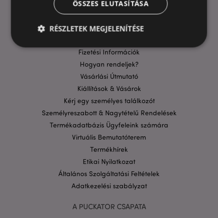
ÖSSZES ELUTASÍTÁSA
GYIK
RÉSZLETEK MEGJELENÍTÉSE
Szállítási költségek
Aktuális Promócióink
Fizetési Információk
Hogyan rendeljek?
Elengedhetetlenül szükséges
Célzás
Vásárlási Útmutató
Funkcionalitás
Kiállítások & Vásárok
A weboldal működéséhez feltétlenül szükséges sütik
Kérj egy személyes találkozót
lehetővé teszik a webhely alapvető funkcióit,
Személyreszabott & Nagytételű Rendelések
például a felhasználói bejelentkezést és a
fiókkezelést. A weboldal nem használható
Termékadatbázis Ügyfeleink számára
megfelelően a feltétlenül szükséges sütik nélkül.
Virtuális Bemutatóterem
Szolgáltató
/
Név
Lejá
Termékhírek
Domain
Etikai Nyilatkozat
CookieScriptConsent
1
CookieScript
Általános Szolgáltatási Feltételek
hón
.puckator.hu
Adatkezelési szabályzat
A PUCKATOR CSAPATA