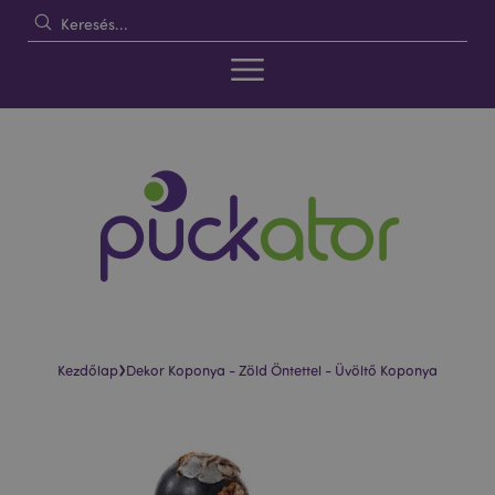
›
Kezdőlap
Dekor Koponya - Zöld Öntettel - Üvöltő Koponya
Ugrás
Ugrás
a
a
képgaléria
képgaléria
végére
elejére