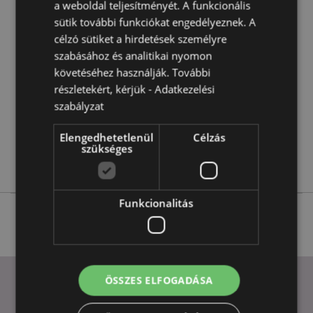
a weboldal teljesítményét. A funkcionális
sütik további funkciókat engedélyeznek. A
Termékjellemzők
célzó sütiket a hirdetések személyre
További
Magasság 20cm Szélesség 10cm Vastagság 17cm
szabásához és analitikai nyomon
Információ
5055071505645
követéséhez használják. További
8
részletekért, kérjük -
Adatkezelési
1.030000
szabályzat
Nem
Elengedhetetlenül
Célzás
Nem
szükséges
Nem
Funkcionalitás
ÖSSZES ELFOGADÁSA
HASZNOS LINKEK