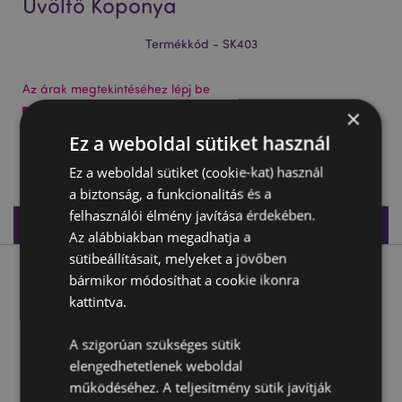
Üvöltő Koponya
Termékkód - SK403
Az árak megtekintéséhez lépj be
×
Az árak megtekintése
Ez a weboldal sütiket használ
102 db készleten
Ez a weboldal sütiket (cookie-kat) használ
a biztonság, a funkcionalitás és a
felhasználói élmény javítása érdekében.
Termékleírás
Az alábbiakban megadhatja a
sütibeállításait, melyeket a jövőben
Termékleírás
bármikor módosíthat a cookie ikonra
kattintva.
Dekor Koponya - Zöld Öntettel - Üvöltő Koponya
A szigorúan szükséges sütik
Anyaga:
Rézina
elengedhetetlenek weboldal
Ünnep/Szezon/Alkalom:
Halloween
működéséhez. A teljesítmény sütik javítják