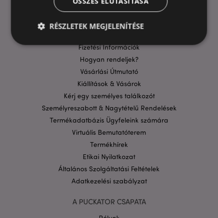
ÖSSZES ELUTASÍTÁSA
GYIK
Szállítási költségek
RÉSZLETEK MEGJELENÍTÉSE
Aktuális Promócióink
Fizetési Információk
Hogyan rendeljek?
Elengedhetetlenül szükséges
Célzás
Vásárlási Útmutató
Funkcionalitás
Kiállítások & Vásárok
Kérj egy személyes találkozót
A weboldal működéséhez feltétlenül szükséges sütik
lehetővé teszik a webhely alapvető funkcióit,
Személyreszabott & Nagytételű Rendelések
például a felhasználói bejelentkezést és a
fiókkezelést. A weboldal nem használható
Termékadatbázis Ügyfeleink számára
megfelelően a feltétlenül szükséges sütik nélkül.
Virtuális Bemutatóterem
Szolgáltató
/
Termékhírek
Név
Lejá
Domain
Etikai Nyilatkozat
CookieScriptConsent
1
CookieScript
Általános Szolgáltatási Feltételek
hón
.puckator.hu
Adatkezelési szabályzat
A PUCKATOR CSAPATA
Rólunk