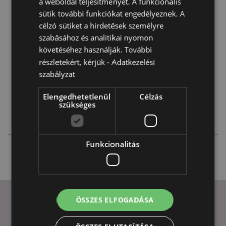
a weboldal teljesítményét. A funkcionális
Termékjellemzők
sütik további funkciókat engedélyeznek. A
További
Magasság 13.5cm Szélesség 13.5cm Vastagság
célzó sütiket a hirdetések személyre
Információ
14cm
szabásához és analitikai nyomon
5055071505621
követéséhez használják. További
12
részletekért, kérjük -
Adatkezelési
0.672000
szabályzat
Nem
Elengedhetetlenül
Célzás
Nem
szükséges
Nem
Funkcionalitás
ÖSSZES ELFOGADÁSA
HASZNOS LINKEK