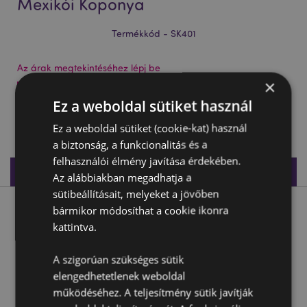
Mexikói Koponya
Termékkód - SK401
Az árak megtekintéséhez lépj be
×
Az árak megtekintése
Ez a weboldal sütiket használ
265 db készleten
Ez a weboldal sütiket (cookie-kat) használ
a biztonság, a funkcionalitás és a
felhasználói élmény javítása érdekében.
Termékleírás
Az alábbiakban megadhatja a
sütibeállításait, melyeket a jövőben
bármikor módosíthat a cookie ikonra
Termékleírás
kattintva.
Dekor Koponya - Csuklyás Lila Mexikói Koponya
A szigorúan szükséges sütik
Anyaga:
Rézina
elengedhetetlenek weboldal
működéséhez. A teljesítmény sütik javítják