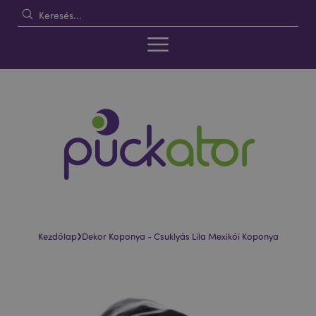
›
Kezdőlap
Dekor Koponya - Csuklyás Lila Mexikói Koponya
Ugrás
Ugrás
a
a
képgaléria
képgaléria
végére
elejére