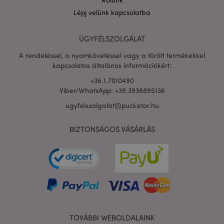
Lépj velünk kapcsolatba
PHPSESSID
1 n
PHP.net
ÜGYFÉLSZOLGÁLAT
16 ó
.puckator.hu
A rendeléssel, a nyomkövetéssel vagy a törött termékekkel
Google
kapcsolatos általános információkért:
adatvédelmi szabályzatát
+36.1.7010490
Viber/WhatsApp: +39.3938895136
ugyfelszolgalat@puckator.hu
BIZTONSÁGOS VÁSÁRLÁS
TOVÁBBI WEBOLDALAINK
X-Magento-Vary
1 n
Adobe Inc.