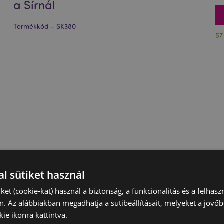
a Sírnál
Termékkód - SK380
57
l sütiket használ
iket (cookie-kat) használ a biztonság, a funkcionalitás és a felhas
n. Az alábbiakban megadhatja a sütibeállításait, melyeket a jövő
ie ikonra kattintva.