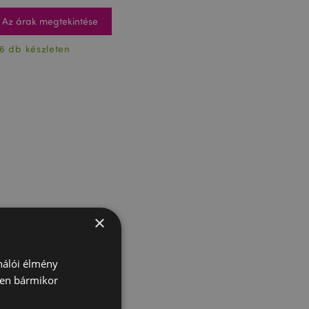
Az árak megtekintése
6 db készleten
×
ználói élmény
ben bármikor