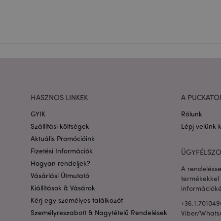
Név
CookieScriptConse
PHPSESSID
HASZNOS LINKEK
A PUCKATO
Google adatvédelmi s
GYIK
Rólunk
Szállítási költségek
Lépj velünk 
X-Magento-Vary
Aktuális Promócióink
Fizetési Információk
ÜGYFÉLSZO
Hogyan rendeljek?
A rendelésse
private_content_ve
Vásárlási Útmutató
termékekkel 
Kiállítások & Vásárok
információké
Kérj egy személyes találkozót
searchReport-log
+36.1.701049
Személyreszabott & Nagytételű Rendelések
Viber/Whats