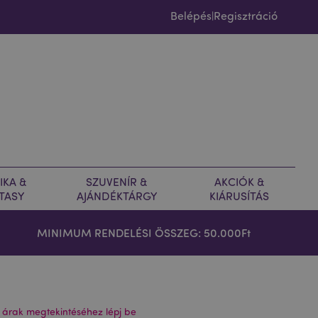
Belépés
Regisztráció
|
IKA &
SZUVENÍR &
AKCIÓK &
TASY
AJÁNDÉKTÁRGY
KIÁRUSÍTÁS
MINIMUM RENDELÉSI ÖSSZEG: 50.000Ft
 árak megtekintéséhez lépj be