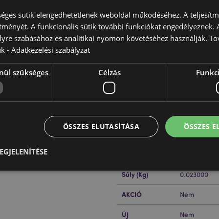
éges sütik elengedhetetlenek weboldal működéséhez. A teljesítmé
ítményét. A funkcionális sütik további funkciókat engedélyeznek. A
lyre szabásához és analitikai nyomon követéséhez használják. To
ük -
Adatkezelési szabályzat
nül szükséges
Célzás
Funkci
Termékjellemzők
További
Méret
Magasság 4.
Információ
Magasság 
EAN Vonalkód
5055071789
ÖSSZES ELUTASÍTÁSA
ÖSSZES 
Karton
576
EGJELENÍTÉSE
Mennyiség
Súly (Kg)
0.023000
Elengedhetetlenül szükséges
Célzás
Funkcionalitás
AKCIÓ
Nem
z feltétlenül szükséges sütik lehetővé teszik a webhely alapvető funkcióit, például a
ÚJ
Nem
iókkezelést. A weboldal nem használható megfelelően a feltétlenül szükséges sütik nélkü