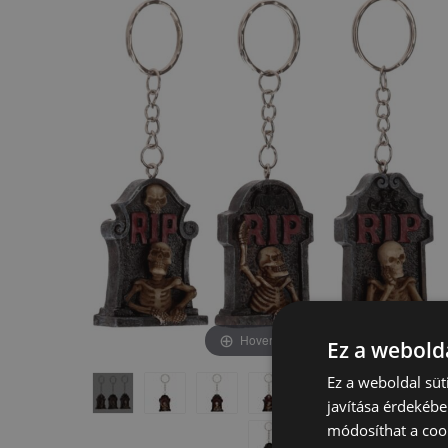
képgaléria
képgaléria
végére
elejére
Hover to zoom
Ez a webolda
Ez a weboldal süt
javítása érdekébe
módosíthat a cook