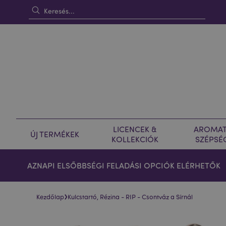
LICENCEK &
AROMAT
ÚJ TERMÉKEK
KOLLEKCIÓK
SZÉPSÉ
AZNAPI ELSŐBBSÉGI FELADÁSI OPCIÓK ELÉRHETŐK
›
Kezdőlap
Kulcstartó, Rézina - RIP - Csontváz a Sírnál
Ugrás
Ugrás
a
a