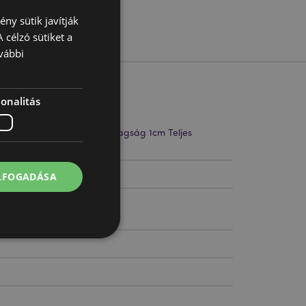
ny sütik javítják
 célzó sütiket a
vábbi
onalitás
5cm Szélesség 3.5cm Vastagság 1cm Teljes
10cm
656
ELFOGADÁSA
 felhasználói
l.