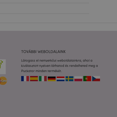
olgáltatás arra
togatók
com süti-
séhez szükséges.
almazások által van
azonosító, amelyet a
k karbantartására
etlenszerűen
TOVÁBBI WEBOLDALAINK
dja az adott
a felhasználó
rtása az oldalak
Látogass el nemzetközi weboldalainkra, ahol a
kiválasztott nyelven láthatod és rendelheted meg a
to 2 rendszer
Puckator minden termékét.
 a felhasználó által
Ez lehetővé teszi
ióinak
dőt fűz hozzá az
dalakhoz, hogy
zását a szerveren.
os információk