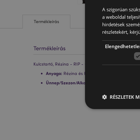
A szigorúan szüks
a weboldal teljes
Termékleírás
hirdetések szemé
részletekért, kérj
Elengedhetetle
Termékleírás
Kulcstartó, Rézina - RIP - Csontváz a Sírnál
Anyaga:
Rézina és Fém
Ünnep/Szezon/Alkalom:
Halloween
RÉSZLETEK M
A weboldal működéséhe
bejelentkezést és a f