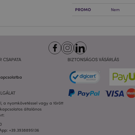
Szolgáltató
/
PROMO
Nem
Lejárat
Leírás
Domain
nt
1
Ezt a sütit a Cookie-Script.com sz
CookieScript
hónap
használja, hogy megjegyezze a lá
.puckator.hu
preferenciáit. Ez a Cookie-Script.
bannerjének a megfelelő működé
1 nap
A süti a PHP nyelven alapuló alk
PHP.net
16 óra
generálva. Ez egy általános célú 
.puckator.hu
felhasználói munkamenet-változó
használnak. Ez általában egy vél
R CSAPATA
BIZTONSÁGOS VÁSÁRLÁS
generált szám, használatának mó
webhelytől függhet, de jó példa 
zabályzatát
bejelentkezett állapotának megta
között.
kapcsolatba
1 nap
Az X-Magento-Vary sütit a Magen
Adobe Inc.
16 óra
használja annak kiemelésére, hogy
puckator.hu
kért oldal verziója megváltozott. 
LGÁLAT
ugyanazon oldal különböző verz
gyorsítótárban való tárolását.
l, a nyomkövetéssel vagy a törött
rsion
1 év
Véletlenszerű, egyedi számot és i
Adobe Inc.
kapcsolatos általános
ügyféltartalommal rendelkező ol
www.puckator.hu
megakadályozza azok gyorsítótára
rt:
ülés
Magento, a kereséssel kapcsolat
Adobe Inc.
0
rögzítésére szolgál
www.puckator.hu
App: +39.3938895136