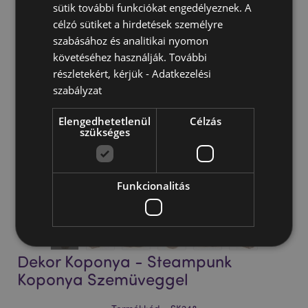
sütik további funkciókat engedélyeznek. A
célzó sütiket a hirdetések személyre
szabásához és analitikai nyomon
követéséhez használják. További
részletekért, kérjük -
Adatkezelési
szabályzat
Elengedhetetlenül
Célzás
szükséges
Funkcionalitás
Tap to expand
Dekor Koponya - Steampunk
ÖSSZES ELFOGADÁSA
Koponya Szemüveggel
ÖSSZES ELUTASÍTÁSA