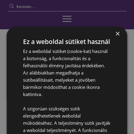
×
Ez a weboldal sütiket használ
Ez a weboldal sütiket (cookie-kat) használ
a biztonság, a funkcionalitás és a
felhasználói élmény javítása érdekében.
Az alábbiakban megadhatja a
sütibeállításait, melyeket a jövőben
bármikor módosíthat a cookie ikonra
kattintva.
›
Kezdőlap
Dekor Koponya - Steampunk Koponya Szemüveggel
A szigorúan szükséges sütik
Ugrás
Ugrás
elengedhetetlenek weboldal
a
a
működéséhez. A teljesítmény sütik javítják
képgaléria
képgaléria
végére
elejére
a weboldal teljesítményét. A funkcionális