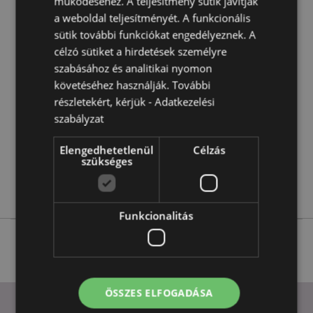
működéséhez. A teljesítmény sütik javítják
a weboldal teljesítményét. A funkcionális
Termékjellemzők
sütik további funkciókat engedélyeznek. A
célzó sütiket a hirdetések személyre
További
Magasság 31cm Szélesség 24cm Vastagság 9cm
szabásához és analitikai nyomon
Információ
5055071789311
követéséhez használják. További
24
részletekért, kérjük -
Adatkezelési
0.219000
szabályzat
Nem
Nem
Elengedhetetlenül
Célzás
szükséges
Nem
Adoramals
Funkcionalitás
ÖSSZES ELFOGADÁSA