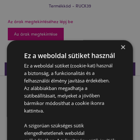
Termékkód - RUCK39
Az árak megtekintéséhez lépj be
Az árak megtekintése
×
39 db készleten
Ez a weboldal sütiket használ
Ez a weboldal sütiket (cookie-kat) használ
Termékleírás
a biztonság, a funkcionalitás és a
felhasználói élmény javítása érdekében.
Termékleírás
Az alábbiakban megadhatja a
sütibeállításait, melyeket a jövőben
bármikor módosíthat a cookie ikonra
Hátizsák, Plüss - Roscoe, a Sárkány - Édes Állatok
ADORAMALS
kattintva.
Anyaga:
60% Poliészter, 40% Nylon
A szigorúan szükséges sütik
Termék Információ:
Mind a fő rekesz, mind az elülső,
elengedhetetlenek weboldal
kisebb zseb cipzáras. A vállpántok állíthatóak.