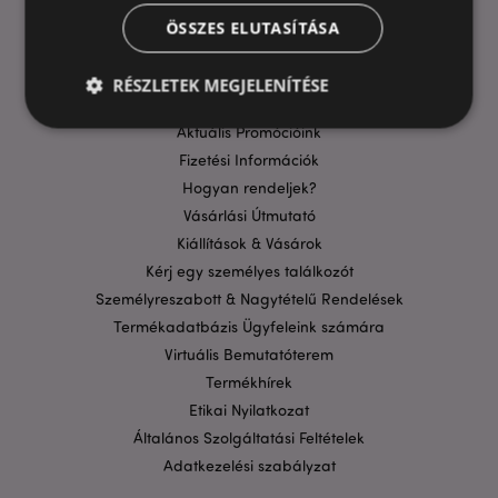
ÖSSZES ELUTASÍTÁSA
HASZNOS LINKEK
GYIK
RÉSZLETEK MEGJELENÍTÉSE
Szállítási költségek
Aktuális Promócióink
Fizetési Információk
Elengedhetetlenül szükséges
Célzás
Hogyan rendeljek?
Funkcionalitás
Vásárlási Útmutató
Kiállítások & Vásárok
A weboldal működéséhez feltétlenül szükséges sütik
lehetővé teszik a webhely alapvető funkcióit,
Kérj egy személyes találkozót
például a felhasználói bejelentkezést és a
Személyreszabott & Nagytételű Rendelések
fiókkezelést. A weboldal nem használható
megfelelően a feltétlenül szükséges sütik nélkül.
Termékadatbázis Ügyfeleink számára
Szolgáltató
/
Virtuális Bemutatóterem
Név
Lejá
Domain
Termékhírek
CookieScriptConsent
1
CookieScript
Etikai Nyilatkozat
hón
.puckator.hu
Általános Szolgáltatási Feltételek
Adatkezelési szabályzat