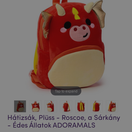
végére
elejére
Tap to expand
Hátizsák, Plüss - Roscoe, a Sárkány
- Édes Állatok ADORAMALS