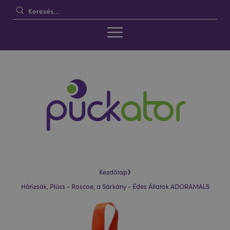
›
Kezdőlap
Hátizsák, Plüss - Roscoe, a Sárkány - Édes Állatok ADORAMALS
Ugrás
Ugrás
a
a
képgaléria
képgaléria