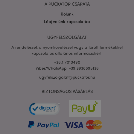
A PUCKATOR CSAPATA
Rólunk
Lépj velünk kapcsolatba
PHPSESSID
1 n
PHP.net
16 ó
.puckator.hu
ÜGYFÉLSZOLGÁLAT
Google
adatvédelmi szabályzatát
A rendeléssel, a nyomkövetéssel vagy a törött termékekkel
kapcsolatos általános információkért:
+36.1.7010490
Viber/WhatsApp: +39.3938895136
ugyfelszolgalat@puckator.hu
BIZTONSÁGOS VÁSÁRLÁS