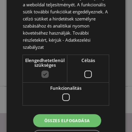
Termékjellemzők
a weboldal teljesítményét. A funkcionális
További
Magasság 10.5-11.5cm Szélesség 11cm Vastagság
sütik további funkciókat engedélyeznek. A
Információ
2.5cm
célzó sütiket a hirdetések személyre
5055071792694
szabásához és analitikai nyomon
követéséhez használják. További
240
részletekért, kérjük -
Adatkezelési
0.033000
szabályzat
Nem
Nem
Elengedhetetlenül
Célzás
szükséges
Nem
Adoramals
Funkcionalitás
ÖSSZES ELFOGADÁSA