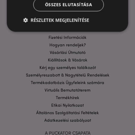
ÖSSZES ELUTASÍTÁSA
HASZNOS LINKEK
GYIK
RÉSZLETEK MEGJELENÍTÉSE
Szállítási költségek
Aktuális Promócióink
Fizetési Információk
Elengedhetetlenül szükséges
Célzás
Hogyan rendeljek?
Vásárlási Útmutató
Funkcionalitás
Kiállítások & Vásárok
A weboldal működéséhez feltétlenül szükséges sütik
Kérj egy személyes találkozót
lehetővé teszik a webhely alapvető funkcióit,
például a felhasználói bejelentkezést és a
Személyreszabott & Nagytételű Rendelések
fiókkezelést. A weboldal nem használható
Termékadatbázis Ügyfeleink számára
megfelelően a feltétlenül szükséges sütik nélkül.
Virtuális Bemutatóterem
Szolgáltató
/
Név
Lejá
Domain
Termékhírek
Etikai Nyilatkozat
CookieScriptConsent
1
CookieScript
hón
.puckator.hu
Általános Szolgáltatási Feltételek
Adatkezelési szabályzat
A PUCKATOR CSAPATA