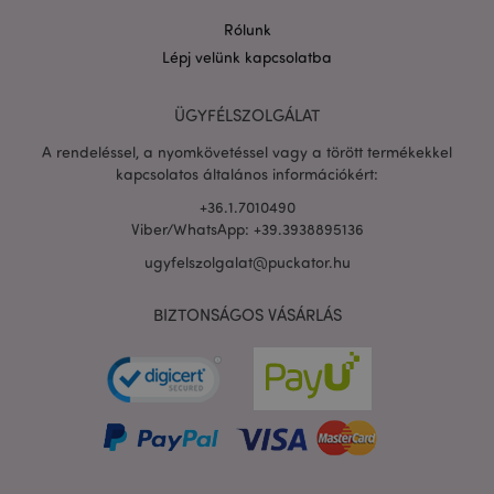
Rólunk
Lépj velünk kapcsolatba
PHPSESSID
1 n
PHP.net
16 ó
.puckator.hu
ÜGYFÉLSZOLGÁLAT
Google
A rendeléssel, a nyomkövetéssel vagy a törött termékekkel
adatvédelmi szabályzatát
kapcsolatos általános információkért:
+36.1.7010490
Viber/WhatsApp: +39.3938895136
ugyfelszolgalat@puckator.hu
BIZTONSÁGOS VÁSÁRLÁS