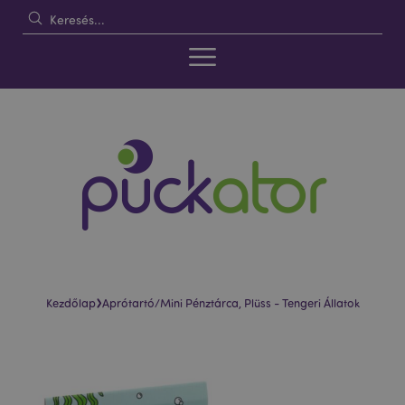
›
Kezdőlap
Aprótartó/Mini Pénztárca, Plüss - Tengeri Állatok
Ugrás
Ugrás
a
a
képgaléria
képgaléria
végére
elejére