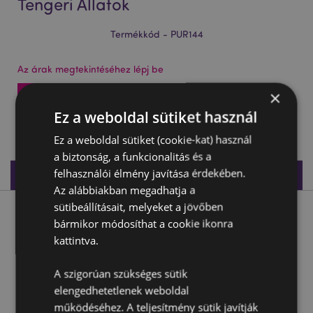
Tengeri Állatok
Termékkód - PUR144
Az árak megtekintéséhez lépj be
×
Az árak megtekintése
Ez a weboldal sütiket használ
3072 db készleten
Ez a weboldal sütiket (cookie-kat) használ
a biztonság, a funkcionalitás és a
felhasználói élmény javítása érdekében.
Termékleírás
Az alábbiakban megadhatja a
sütibeállításait, melyeket a jövőben
Termékleírás
bármikor módosíthat a cookie ikonra
kattintva.
Aprótartó/Mini Pénztárca, Plüss - Tengeri Állatok
A szigorúan szükséges sütik
Anyaga:
Velboa (Puha és erős plüss szövet), Fém (Acél)
elengedhetetlenek weboldal
működéséhez. A teljesítmény sütik javítják