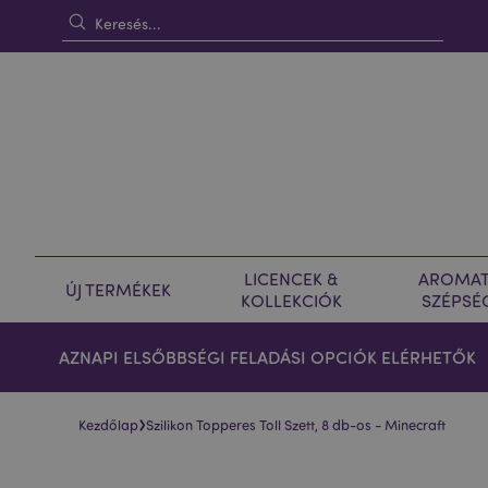
LICENCEK &
AROMAT
ÚJ TERMÉKEK
KOLLEKCIÓK
SZÉPSÉ
AZNAPI ELSŐBBSÉGI FELADÁSI OPCIÓK ELÉRHETŐK
›
Kezdőlap
Szilikon Topperes Toll Szett, 8 db-os - Minecraft
Ugrás
Ugrás
a
a