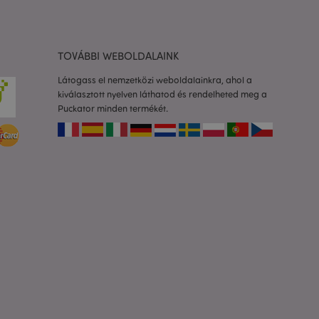
Ez lehetővé teszi
ióinak
dőt fűz hozzá az
TOVÁBBI WEBOLDALAINK
dalakhoz, hogy
zását a szerveren.
Látogass el nemzetközi weboldalainkra, ahol a
os információk
kiválasztott nyelven láthatod és rendelheted meg a
Puckator minden termékét.
a ki a helyi
áttéralkalmazás
or megtisztítja a
 igazra állítja.
 termékek
asonlított
adatok
mékek
yű navigáció
yezett műveletekkel
ormációkat, például
tési információkat