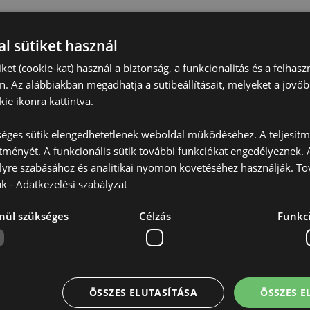
l sütiket használ
iket (cookie-kat) használ a biztonság, a funkcionalitás és a felhas
n. Az alábbiakban megadhatja a sütibeállításait, melyeket a jövő
ie ikonra kattintva.
Termékjellemzők
További
éges sütik elengedhetetlenek weboldal működéséhez. A teljesítmé
Méret
Magasság
Információ
ítményét. A funkcionális sütik további funkciókat engedélyeznek. A
EAN Vonalkód
50550715
lyre szabásához és analitikai nyomon követéséhez használják. To
ük -
Adatkezelési szabályzat
Karton Mennyiség
36
nül szükséges
Célzás
Funkci
Súly (Kg)
0.311000
nak:
0 - 3 Év
AKCIÓ
Nem
ÚJ
Nem
en engedélyezett az alább
ÖSSZES ELUTASÍTÁSA
ÖSSZES 
ül tartózkodik, kérjük, ne próbálja
PROMO
Nem