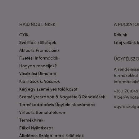
private_content_ve
HASZNOS LINKEK
A PUCKATO
GYIK
Rólunk
searchReport-log
Szállítási költségek
Lépj velünk 
Aktuális Promócióink
mage-cache-sessid
Fizetési Információk
ÜGYFÉLSZO
Hogyan rendeljek?
A rendelésse
Vásárlási Útmutató
recently_compared
termékekkel 
Kiállítások & Vásárok
információké
product_data_stora
Kérj egy személyes találkozót
+36.1.701049
Személyreszabott & Nagytételű Rendelések
Viber/Whats
Termékadatbázis Ügyfeleink számára
recently_compared
ugyfelszolg
Virtuális Bemutatóterem
Termékhírek
section_data_ids
Etikai Nyilatkozat
Általános Szolgáltatási Feltételek