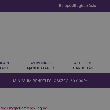
Belépés
Regisztráció
|
IKA &
SZUVENÍR &
AKCIÓK &
TASY
AJÁNDÉKTÁRGY
KIÁRUSÍTÁS
MINIMUM RENDELÉSI ÖSSZEG: 50.000Ft
 árak megtekintéséhez lépj be