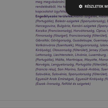
meg megvásárolni ezt a terméket, mert ezzel el
RÉSZLETEK M
rendeléséből. Ha további információra van szük
kapcsolatot ügyfélszolgálatunkkal.
Engedélyezési területek:
Åland-szigetek, Albáni
(Portugália), Baleár-szigetek (Spanyolország)
Hercegovina, Bulgária, Kanári-szigetek (Spanyo
Korzika (Franciaország), Horvátország, Ciprus,
A weboldal működéséhe
Finnország (fősziget), Franciaország (főterület
bejelentkezést és a f
Gibraltár, Görögország, Guadeloupe, Guernsey 
Vatikánváros (Szentszék), Magyarország, Izland
Név
Királyság), Olaszország (főterület), Jersey (Csa
Lettország, Liechtenstein, Litvánia, Luxembur
CookieScriptConse
(Portugália), Málta, Martinique, Mayotte, Mon
Norvégia, Lengyelország, Portugália (főterület
(francia rész), San Marino, Szaúd-Arábia, Szerb
PHPSESSID
Szlovákia, Szlovénia, Spanyolország (főterület)
Egyesült Arab Emírségek, Egyesült Királyság (főt
(Észak-Írország, Felföld és szigetek)
Google adatvédelmi s
X-Magento-Vary