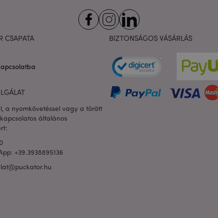
kért oldal verziója megváltozott. 
ugyanazon oldal különböző verz
gyorsítótárban való tárolását.
rsion
1 év
Véletlenszerű, egyedi számot és i
Adobe Inc.
R CSAPATA
BIZTONSÁGOS VÁSÁRLÁS
ügyféltartalommal rendelkező ol
www.puckator.hu
megakadályozza azok gyorsítótára
ülés
Magento, a kereséssel kapcsolat
Adobe Inc.
kapcsolatba
rögzítésére szolgál
www.puckator.hu
1 nap
Ennek a cookie-nak az értéke váltj
Adobe Inc.
gyorsítótár tárolását. Amikor a h
www.puckator.hu
LGÁLAT
eltávolítja a sütit, az Adminisztrát
helyi tárhelyet, és a cookie értéket
l, a nyomkövetéssel vagy a törött
_product
1 nap
A közelmúltban összehasonlított
Adobe Inc.
kapcsolatos általános
termékazonosítóit tárolja.
www.puckator.hu
rt:
ge
1 nap
A legutóbb megtekintett / összeh
Adobe Inc.
0
termékekhez kapcsolódó termék
www.puckator.hu
App: +39.3938895136
konfigurációját tárolja.
_product_previous
1 nap
A korábban összehasonlított ter
alat@puckator.hu
Adobe Inc.
termékazonosítóit tárolja a könn
www.puckator.hu
érdekében.
1 nap
Tárolja a vásárló által kezdemén
Adobe Inc.
kapcsolatos ügyfélspecifikus inf
www.puckator.hu
kívánságlista megjelenítését, fize
stb.