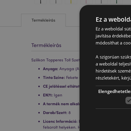
Ez a webolda
Termékleírás
Ez a weboldal süt
javítása érdekébe
módosíthat a cook
Termékleírás
A szigorúan szüks
Szilikon Topperes Toll Szett, 8 db-os - Minecraft
a weboldal teljes
Anyaga:
Anyaga (ABS/PP), PVC és Szilikon
hirdetések szemé
Tinta Színe:
részletekért, kérj
Fekete (Vékony Hegy)
CE jelöléssel ellátott termék:
Igen
Elengedhetetle
EN71:
Igen
A termék nem alkalmas a következő korosztály
Darab/Szett:
8
Licenc Információ:
Ez a termék teljes mértékb
felsorolt ​​helyeken. Ha ezeken a területeken kív