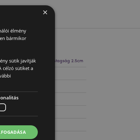
×
ználói élmény
ben bármikor
ny sütik javítják
 18cm Szélesség 2.5cm Vastagság 2.5cm
 célzó sütiket a
13343
vábbi
onalitás
ELFOGADÁSA