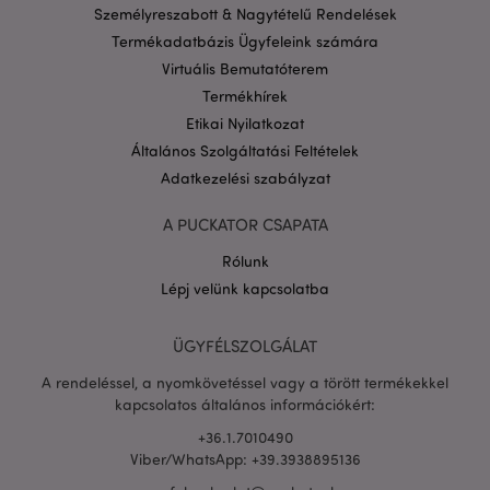
Google
Személyreszabott & Nagytételű Rendelések
adatvédelmi szabályzatát
Termékadatbázis Ügyfeleink számára
Virtuális Bemutatóterem
Termékhírek
Etikai Nyilatkozat
Általános Szolgáltatási Feltételek
Adatkezelési szabályzat
A PUCKATOR CSAPATA
Rólunk
Lépj velünk kapcsolatba
ÜGYFÉLSZOLGÁLAT
X-Magento-Vary
1 n
Adobe Inc.
16 ó
puckator.hu
A rendeléssel, a nyomkövetéssel vagy a törött termékekkel
kapcsolatos általános információkért:
+36.1.7010490
Viber/WhatsApp: +39.3938895136