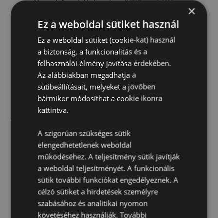
Licenc Információ:
Ez a termék teljes mértékben
×
engedélyezett az alább felsorolt ​​helyeken. Ha ezeken
a területeken kívül tartózkodik, kérjük, ne próbálja
Ez a weboldal sütiket használ
meg megvásárolni ezt a terméket, mert ezzel
Ez a weboldal sütiket (cookie-kat) használ
eltávolítja a terméket a rendeléséből. Ha további
információra van szüksége, kérjük, vegye fel a
a biztonság, a funkcionalitás és a
kapcsolatot ügyfélszolgálatunkkal.
felhasználói élmény javítása érdekében.
Engedélyezési területek:
Åland-szigetek, Albánia,
Az alábbiakban megadhatja a
Ausztria, Azori-szigetek (Portugália), Bahrein, Baleár-
sütibeállításait, melyeket a jövőben
szigetek (Spanyolország), Belgium, Bermuda,
bármikor módosíthat a cookie ikonra
Bosznia-Hercegovina, Bulgária, Kanada, Kanári-
szigetek (Spanyolország), Ceuta és Melilla, Korzika
kattintva.
(Franciaország), Horvátország, Ciprus, Csehország,
Dánia, Észtország, Finnország (fősziget),
A szigorúan szükséges sütik
Franciaország (főterület), Francia Guyana,
elengedhetetlenek weboldal
Németország, Gibraltár, Görögország, Guadeloupe,
működéséhez. A teljesítmény sütik javítják
Guernsey (Csatorna-szigetek), Vatikánváros
(Szentszék), Hongkong, Magyarország, Izland,
a weboldal teljesítményét. A funkcionális
Írország, Man-sziget (Egyesült Királyság),
sütik további funkciókat engedélyeznek. A
Olaszország (főterület), Jersey (Csatorna-szigetek),
célzó sütiket a hirdetések személyre
Jordánia, Koszovó, Kuvait, Lettország, Liechtenstein,
szabásához és analitikai nyomon
Litvánia, Luxemburg, Észak-Macedónia, Madeira
követéséhez használják. További
(Portugália), Málta, Martinique, Mayotte, Moldova,