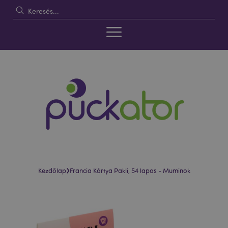
›
Kezdőlap
Francia Kártya Pakli, 54 lapos - Muminok
Ugrás
Ugrás
a
a
képgaléria
képgaléria
végére
elejére