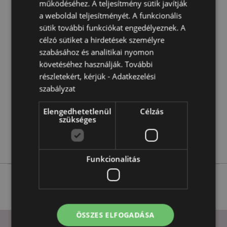
működéséhez. A teljesítmény sütik javítják
a weboldal teljesítményét. A funkcionális
Termékjellemzők
sütik további funkciókat engedélyeznek. A
További
Magasság 8.5cm Szélesség 6cm Vastagság 0.1cm
célzó sütiket a hirdetések személyre
Információ
Doboz Mérete 9 x 6.5 x 2.5cm
szabásához és analitikai nyomon
5055071787331
követéséhez használják. További
120
részletekért, kérjük -
Adatkezelési
0.114000
szabályzat
Nem
Elengedhetetlenül
Célzás
Nem
szükséges
Nem
Animal Kingdom
Funkcionalitás
ÖSSZES ELFOGADÁSA