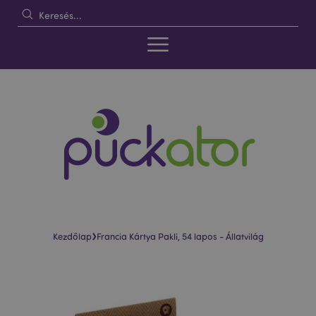
›
Kezdőlap
Francia Kártya Pakli, 54 lapos - Állatvilág
Ugrás
Ugrás
a
a
képgaléria
képgaléria
végére
elejére