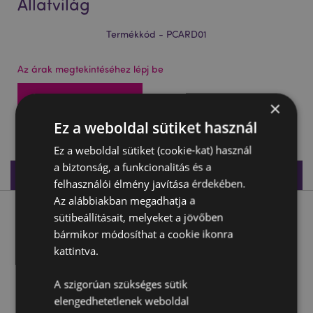
Állatvilág
Termékkód - PCARD01
Az árak megtekintéséhez lépj be
Az árak megtekintése
×
Ez a weboldal sütiket használ
444 db készleten
Ez a weboldal sütiket (cookie-kat) használ
a biztonság, a funkcionalitás és a
Termékleírás
felhasználói élmény javítása érdekében.
Az alábbiakban megadhatja a
Termékleírás
sütibeállításait, melyeket a jövőben
bármikor módosíthat a cookie ikonra
kattintva.
Francia Kártya Pakli, 54 lapos - Állatvilág
Anyaga:
Karton és Papír
A szigorúan szükséges sütik
Lapok Száma a Pakliban:
52 + 2 Joker
elengedhetetlenek weboldal