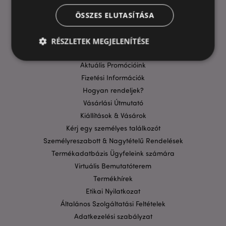
ÖSSZES ELUTASÍTÁSA
HASZNOS LINKEK
GYIK
RÉSZLETEK MEGJELENÍTÉSE
Szállítási költségek
Aktuális Promócióink
Fizetési Információk
Elengedhetetlenül szükséges
Célzás
Hogyan rendeljek?
Funkcionalitás
Vásárlási Útmutató
A weboldal működéséhez feltétlenül szükséges sütik
Kiállítások & Vásárok
lehetővé teszik a webhely alapvető funkcióit,
Kérj egy személyes találkozót
például a felhasználói bejelentkezést és a
fiókkezelést. A weboldal nem használható
Személyreszabott & Nagytételű Rendelések
megfelelően a feltétlenül szükséges sütik nélkül.
Termékadatbázis Ügyfeleink számára
Szolgáltató
/
Virtuális Bemutatóterem
Név
Lejá
Domain
Termékhírek
CookieScriptConsent
1
CookieScript
Etikai Nyilatkozat
hón
.puckator.hu
Általános Szolgáltatási Feltételek
Adatkezelési szabályzat