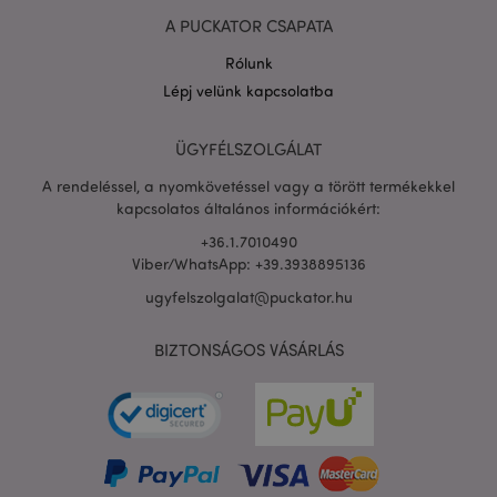
A PUCKATOR CSAPATA
Rólunk
Lépj velünk kapcsolatba
PHPSESSID
1 n
PHP.net
16 ó
.puckator.hu
ÜGYFÉLSZOLGÁLAT
Google
adatvédelmi szabályzatát
A rendeléssel, a nyomkövetéssel vagy a törött termékekkel
kapcsolatos általános információkért:
+36.1.7010490
Viber/WhatsApp: +39.3938895136
ugyfelszolgalat@puckator.hu
BIZTONSÁGOS VÁSÁRLÁS