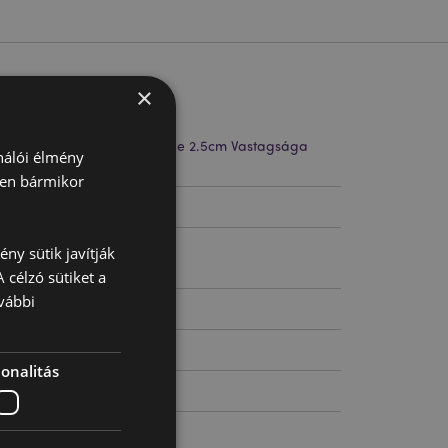
×
 Magassága 6cm Szélessége 2.5cm Vastagsága
ználói élmény
ben bármikor
3379
ny sütik javítják
 célzó sütiket a
vábbi
onalitás