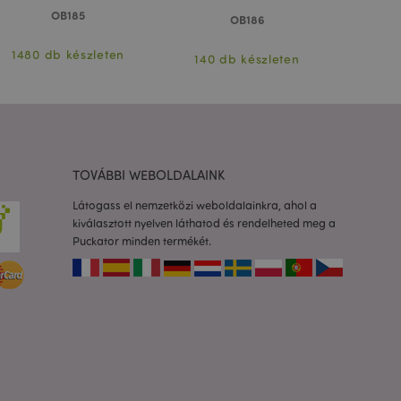
OB185
OB186
to 2 rendszer
 a felhasználó által
1480 db készleten
1087
140 db készleten
Ez lehetővé teszi
ióinak
dőt fűz hozzá az
dalakhoz, hogy
zását a szerveren.
os információk
TOVÁBBI WEBOLDALAINK
a ki a helyi
Látogass el nemzetközi weboldalainkra, ahol a
áttéralkalmazás
kiválasztott nyelven láthatod és rendelheted meg a
or megtisztítja a
Puckator minden termékét.
 igazra állítja.
 termékek
asonlított
adatok
mékek
yű navigáció