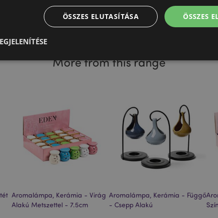
Kollekció
Eden
ÖSSZES ELUTASÍTÁSA
ÖSSZES 
EGJELENÍTÉSE
More from this range
Elengedhetetlenül szükséges
Célzás
Funkcionalitás
z feltétlenül szükséges sütik lehetővé teszik a webhely alapvető funkcióit, például a
iókkezelést. A weboldal nem használható megfelelően a feltétlenül szükséges sütik nélkü
Szolgáltató
/
Lejárat
Leírás
Domain
nt
1
Ezt a sütit a Cookie-Script.com sz
CookieScript
hónap
használja, hogy megjegyezze a lá
.puckator.hu
preferenciáit. Ez a Cookie-Script.
bannerjének a megfelelő működé
1 nap
A süti a PHP nyelven alapuló alk
PHP.net
16 óra
generálva. Ez egy általános célú 
.puckator.hu
felhasználói munkamenet-változó
tét
Aromalámpa, Kerámia - Virág
Aromalámpa, Kerámia - Függő
Aro
használnak. Ez általában egy vél
generált szám, használatának mó
Alakú Metszettel - 7.5cm
- Csepp Alakú
Szí
webhelytől függhet, de jó példa 
zabályzatát
bejelentkezett állapotának megta