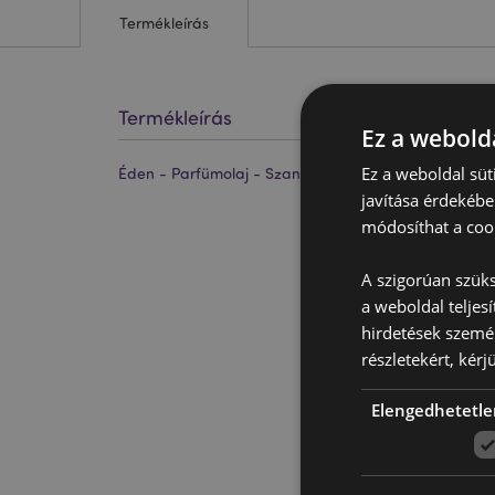
Termékleírás
Termékleírás
Ez a webolda
Ez a weboldal süt
Éden - Parfümolaj - Szantálfa - 10ml
javítása érdekébe
módosíthat a cook
A szigorúan szüks
a weboldal teljes
hirdetések szemé
részletekért, kérj
Elengedhetetle