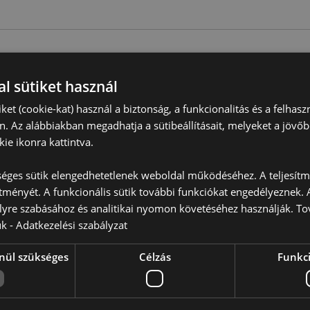
Termékjellemzők
l sütiket használ
További
Méret
10ml Üveg
Információ
iket (cookie-kat) használ a biztonság, a funkcionalitás és a felhas
2.5cm
n. Az alábbiakban megadhatja a sütibeállításait, melyeket a jövő
ie ikonra kattintva.
EAN Vonalkód
505507170
Karton
144
éges sütik elengedhetetlenek weboldal működéséhez. A teljesítmé
Mennyiség
ítményét. A funkcionális sütik további funkciókat engedélyeznek. A
lyre szabásához és analitikai nyomon követéséhez használják. To
Súly (Kg)
0.051000
ük -
Adatkezelési szabályzat
AKCIÓ
Nem
nül szükséges
Célzás
Funkci
ÚJ
Nem
PROMO
Nem