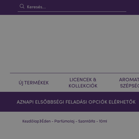
LICENCEK &
AROMAT
ÚJ TERMÉKEK
KOLLEKCIÓK
SZÉPSÉ
AZNAPI ELSŐBBSÉGI FELADÁSI OPCIÓK ELÉRHETŐK
›
Kezdőlap
Éden - Parfümolaj - Szantálfa - 10ml
Ugrás
Ugrás
a
a