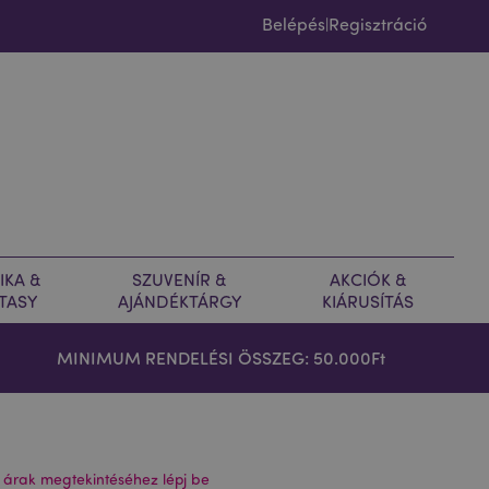
Belépés
Regisztráció
|
IKA &
SZUVENÍR &
AKCIÓK &
TASY
AJÁNDÉKTÁRGY
KIÁRUSÍTÁS
MINIMUM RENDELÉSI ÖSSZEG: 50.000Ft
 árak megtekintéséhez lépj be