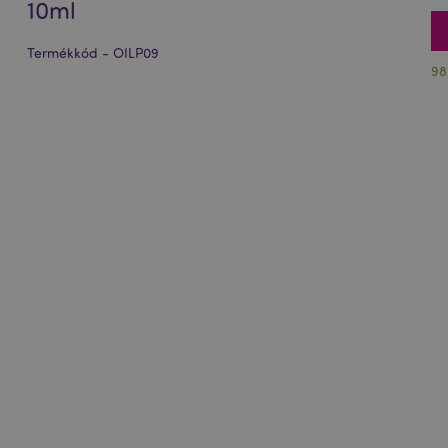
10ml
Termékkód - OILP09
98