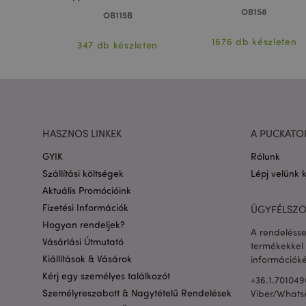
OB158
OB115B
X-Magento-Vary
leten
1676 db készleten
347 db készleten
private_content_ve
searchReport-log
HASZNOS LINKEK
A PUCKATO
GYIK
Rólunk
mage-cache-sessid
Szállítási költségek
Lépj velünk 
Aktuális Promócióink
recently_compared
Fizetési Információk
ÜGYFÉLSZO
Hogyan rendeljek?
A rendelésse
product_data_stora
Vásárlási Útmutató
termékekkel 
Kiállítások & Vásárok
információké
recently_compared
Kérj egy személyes találkozót
+36.1.701049
Személyreszabott & Nagytételű Rendelések
Viber/Whats