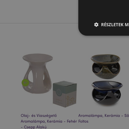
RÉSZLETEK M
A weboldal működéséhe
bejelentkezést és a f
Név
CookieScriptConse
PHPSESSID
ia -
Olaj- és Viaszégető
Aromalámpa, Kerámia - Sö
Aromalámpa, Kerámia - Fehér
Foltos
Google adatvédelmi s
- Csepp Alakú