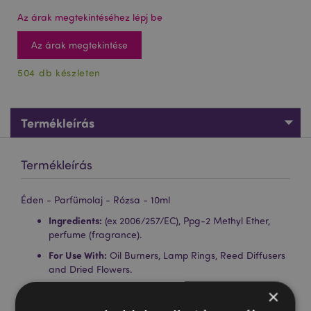
Az árak megtekintéséhez lépj be
Az árak megtekintése
504 db készleten
Termékleírás
Termékleírás
Éden - Parfümolaj - Rózsa - 10ml
Ingredients:
(ex 2006/257/EC), Ppg-2 Methyl Ether,
perfume (fragrance).
For Use With:
Oil Burners, Lamp Rings, Reed Diffusers
and Dried Flowers.
Characteristics:
A fresh and sweet fragrance that will
×
add ambience to your home./li>