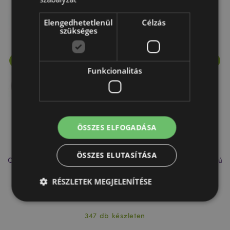
Elengedhetetlenül
Célzás
szükséges
Funkcionalitás
ÖSSZES ELFOGADÁSA
ÖSSZES ELUTASÍTÁSA
Olaj- és Viaszégető Aromalámpa, Kerámia - Fehér - Csepp Alakú
Ar
RÉSZLETEK MEGJELENÍTÉSE
OB115B
347 db készleten
Elengedhetetlenül szükséges
Célzás