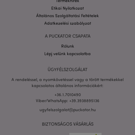
Termékhírek
Etikai Nyilatkozat
Általános Szolgáltatási Feltételek
Adatkezelési szabályzat
A PUCKATOR CSAPATA
Rólunk
Lépj velünk kapcsolatba
ÜGYFÉLSZOLGÁLAT
A rendeléssel, a nyomkövetéssel vagy a törött termékekkel
kapcsolatos általános információkért:
X-Magento-Vary
1 n
Adobe Inc.
16 ó
puckator.hu
+36.1.7010490
Viber/WhatsApp: +39.3938895136
ugyfelszolgalat@puckator.hu
BIZTONSÁGOS VÁSÁRLÁS