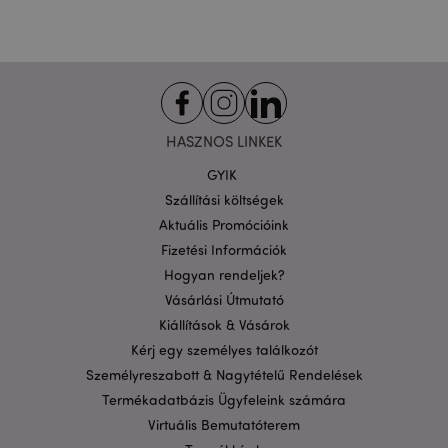
Funkcionalitás
A weboldal működéséhez feltétlenül szükséges sütik
lehetővé teszik a webhely alapvető funkcióit,
például a felhasználói bejelentkezést és a
fiókkezelést. A weboldal nem használható
megfelelően a feltétlenül szükséges sütik nélkül.
HASZNOS LINKEK
Szolgáltató
/
Név
Lejá
Domain
GYIK
CookieScriptConsent
1
CookieScript
Szállítási költségek
hón
.puckator.hu
Aktuális Promócióink
Fizetési Információk
Hogyan rendeljek?
Vásárlási Útmutató
Kiállítások & Vásárok
Kérj egy személyes találkozót
PHPSESSID
1 n
PHP.net
Személyreszabott & Nagytételű Rendelések
16 ó
.puckator.hu
Termékadatbázis Ügyfeleink számára
Google
Virtuális Bemutatóterem
adatvédelmi szabályzatát