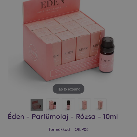
Tap to expand
Éden - Parfümolaj - Rózsa - 10ml
Termékkód - OILP08