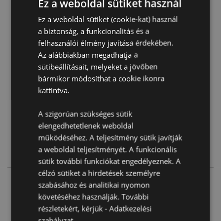
Ez a weboldal sütiket használ
Ez a weboldal sütiket (cookie-kat) használ
Termékjellemzők
a biztonság, a funkcionalitás és a
További
10ml Üveg Magassága 6cm Szélessége 2.5cm
felhasználói élmény javítása érdekében.
Információ
Vastagsága 2.5cm
Az alábbiakban megadhatja a
5055071703362
sütibeállításait, melyeket a jövőben
bármikor módosíthat a cookie ikonra
144
kattintva.
0.050000
Nem
A szigorúan szükséges sütik
Nem
elengedhetetlenek weboldal
Nem
működéséhez. A teljesítmény sütik javítják
Eden
a weboldal teljesítményét. A funkcionális
sütik további funkciókat engedélyeznek. A
célzó sütiket a hirdetések személyre
szabásához és analitikai nyomon
követéséhez használják. További
More from this range
részletekért, kérjük -
Adatkezelési
szabályzat