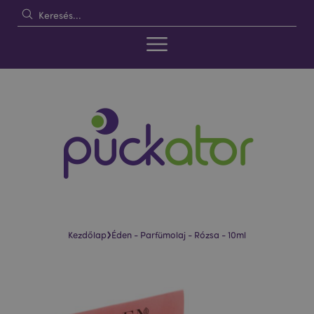
›
Kezdőlap
Éden - Parfümolaj - Rózsa - 10ml
Ugrás
Ugrás
a
a
képgaléria
képgaléria
végére
elejére