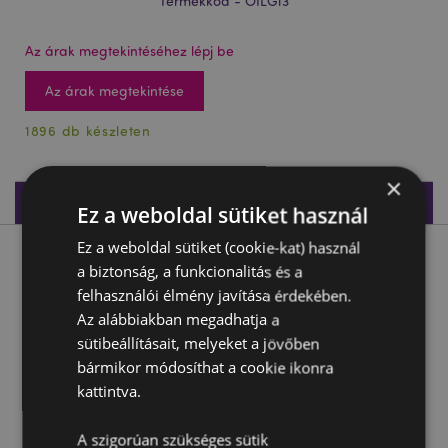
Termékkód - OILG13
Az árak megtekintéséhez lépj be
Az árak megtekintése
1896 db készleten
×
Termékleírás
Ez a weboldal sütiket használ
Ez a weboldal sütiket (cookie-kat) használ
Termékleírás
a biztonság, a funkcionalitás és a
felhasználói élmény javítása érdekében.
Goloka - Aromaolaj - Szantálfa - 10ml
Az alábbiakban megadhatja a
sütibeállításait, melyeket a jövőben
Anyaga:
Aromaolaj
bármikor módosíthat a cookie ikonra
Mivel használható:
Aromalámpákkal, Lámpa- és
kattintva.
Pálcás Diffúzorokkal, és Száraz Virágokkal
A szigorúan szükséges sütik