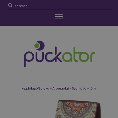
›
Kezdőlap
Goloka - Aromaolaj - Szantálfa - 10ml
Ugrás
Ugrás
a
a
képgaléria
képgaléria
végére
elejére