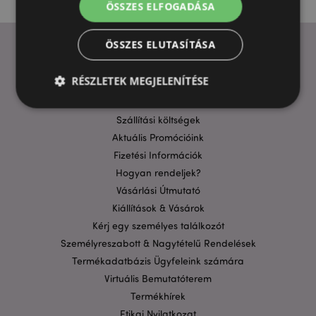
ÖSSZES ELFOGADÁSA
ÖSSZES ELUTASÍTÁSA
HASZNOS LINKEK
RÉSZLETEK MEGJELENÍTÉSE
GYIK
Szállítási költségek
Aktuális Promócióink
Elengedhetetlenül szükséges
Célzás
Fizetési Információk
Funkcionalitás
Hogyan rendeljek?
A weboldal működéséhez feltétlenül szükséges sütik
Vásárlási Útmutató
lehetővé teszik a webhely alapvető funkcióit,
például a felhasználói bejelentkezést és a
Kiállítások & Vásárok
fiókkezelést. A weboldal nem használható
Kérj egy személyes találkozót
megfelelően a feltétlenül szükséges sütik nélkül.
Személyreszabott & Nagytételű Rendelések
Szolgáltató
/
Név
Lejá
Termékadatbázis Ügyfeleink számára
Domain
Virtuális Bemutatóterem
CookieScriptConsent
1
CookieScript
hón
.puckator.hu
Termékhírek
Etikai Nyilatkozat