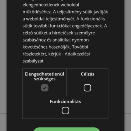
elengedhetetlenek weboldal
működéséhez. A teljesítmény sütik javítják
a weboldal teljesítményét. A funkcionális
sütik további funkciókat engedélyeznek. A
célzó sütiket a hirdetések személyre
Termékjellemzők
szabásához és analitikai nyomon
További
Magasság 6.6cm átmérő 2.3cm 10ml
követéséhez használják. További
Információ
8906051435551
részletekért, kérjük -
Adatkezelési
szabályzat
288
0.064000
Elengedhetetlenül
Célzás
Nem
szükséges
Nem
Nem
Goloka
Funkcionalitás