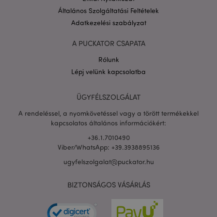
Általános Szolgáltatási Feltételek
Adatkezelési szabályzat
A PUCKATOR CSAPATA
Rólunk
PHPSESSID
1 n
PHP.net
Lépj velünk kapcsolatba
16 ó
.puckator.hu
Google
adatvédelmi szabályzatát
ÜGYFÉLSZOLGÁLAT
A rendeléssel, a nyomkövetéssel vagy a törött termékekkel
kapcsolatos általános információkért:
+36.1.7010490
Viber/WhatsApp: +39.3938895136
ugyfelszolgalat@puckator.hu
BIZTONSÁGOS VÁSÁRLÁS