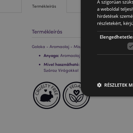
A szigorúan szüks
Termékleírás
a weboldal teljes
hirdetések szemé
részletekért, kérj
Termékleírás
Elengedhetetle
Goloka - Aromaolaj - Misztikus Rózsa - 10ml
Anyaga:
Aromaolaj
Mivel használható:
Aromalámpákkal, Lámpa- és
Száraz Virágokkal
RÉSZLETEK M
A weboldal működéséhe
bejelentkezést és a f