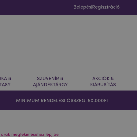
Belépés
Regisztráció
|
IKA &
SZUVENÍR &
AKCIÓK &
TASY
AJÁNDÉKTÁRGY
KIÁRUSÍTÁS
MINIMUM RENDELÉSI ÖSSZEG: 50.000Ft
 árak megtekintéséhez lépj be