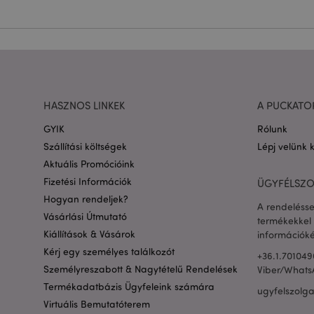
Név
CookieScriptConse
PHPSESSID
HASZNOS LINKEK
A PUCKATO
GYIK
Rólunk
Google adatvédelmi s
Szállítási költségek
Lépj velünk 
Aktuális Promócióink
X-Magento-Vary
Fizetési Információk
ÜGYFÉLSZO
Hogyan rendeljek?
A rendelésse
Vásárlási Útmutató
termékekkel 
private_content_ve
Kiállítások & Vásárok
információké
Kérj egy személyes találkozót
+36.1.701049
Személyreszabott & Nagytételű Rendelések
Viber/Whats
searchReport-log
Termékadatbázis Ügyfeleink számára
ugyfelszolg
mage-cache-sessid
Virtuális Bemutatóterem