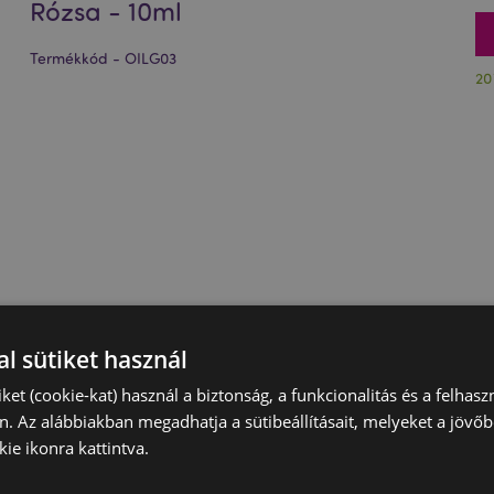
Rózsa - 10ml
Termékkód - OILG03
20
l sütiket használ
iket (cookie-kat) használ a biztonság, a funkcionalitás és a felhas
n. Az alábbiakban megadhatja a sütibeállításait, melyeket a jövő
ie ikonra kattintva.