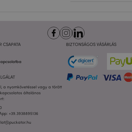
Szolgáltató
/
Lejárat
Leírás
Domain
nt
1
Ezt a sütit a Cookie-Script.com sz
CookieScript
hónap
használja, hogy megjegyezze a lá
.puckator.hu
preferenciáit. Ez a Cookie-Script.
bannerjének a megfelelő működé
1 nap
A süti a PHP nyelven alapuló alk
PHP.net
16 óra
generálva. Ez egy általános célú 
.puckator.hu
felhasználói munkamenet-változó
R CSAPATA
BIZTONSÁGOS VÁSÁRLÁS
használnak. Ez általában egy vél
generált szám, használatának mó
webhelytől függhet, de jó példa 
zabályzatát
bejelentkezett állapotának megta
kapcsolatba
között.
1 nap
Az X-Magento-Vary sütit a Magen
Adobe Inc.
16 óra
használja annak kiemelésére, hogy
puckator.hu
LGÁLAT
kért oldal verziója megváltozott. 
ugyanazon oldal különböző verz
l, a nyomkövetéssel vagy a törött
gyorsítótárban való tárolását.
kapcsolatos általános
rsion
1 év
Véletlenszerű, egyedi számot és i
Adobe Inc.
rt:
ügyféltartalommal rendelkező ol
www.puckator.hu
megakadályozza azok gyorsítótára
0
App: +39.3938895136
ülés
Magento, a kereséssel kapcsolat
Adobe Inc.
rögzítésére szolgál
www.puckator.hu
alat@puckator.hu
1 nap
Ennek a cookie-nak az értéke váltj
Adobe Inc.
gyorsítótár tárolását. Amikor a h
www.puckator.hu