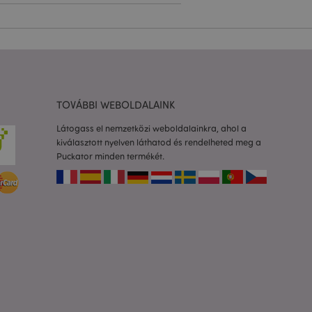
olgáltatás arra
togatók
com süti-
séhez szükséges.
almazások által van
azonosító, amelyet a
k karbantartására
TOVÁBBI WEBOLDALAINK
etlenszerűen
dja az adott
Látogass el nemzetközi weboldalainkra, ahol a
a felhasználó
rtása az oldalak
kiválasztott nyelven láthatod és rendelheted meg a
Puckator minden termékét.
to 2 rendszer
 a felhasználó által
Ez lehetővé teszi
ióinak
dőt fűz hozzá az
dalakhoz, hogy
zását a szerveren.
os információk
a ki a helyi
áttéralkalmazás