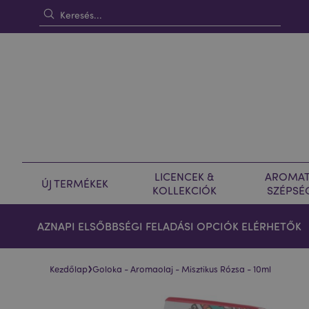
LICENCEK &
AROMAT
ÚJ TERMÉKEK
KOLLEKCIÓK
SZÉPSÉ
AZNAPI ELSŐBBSÉGI FELADÁSI OPCIÓK ELÉRHETŐK
›
Kezdőlap
Goloka - Aromaolaj - Misztikus Rózsa - 10ml
Ugrás
Ugrás
a
a