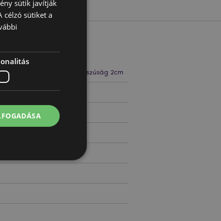
ny sütik javítják
 célzó sütiket a
vábbi
onalitás
 6.5cm Szélesség 2cm Hosszúság 2cm
35513
ELFOGADÁSA
 felhasználói
l.