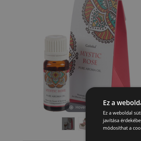
képgaléria
képgaléria
végére
elejére
Ez a webolda
Hover to zoom
Ez a weboldal süt
javítása érdekébe
módosíthat a cook