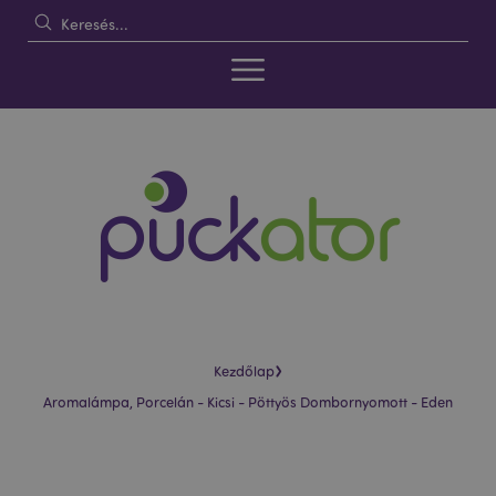
›
Kezdőlap
Aromalámpa, Porcelán - Kicsi - Pöttyös Dombornyomott - Eden
Ugrás
Ugrás
a
a
képgaléria
képgaléria