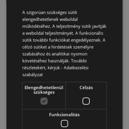
Mivel használható:
Víz és olajok.
A gyertyát a készlet tartalmazza:
A szigorúan szükséges sütik
Nem
elengedhetetlenek weboldal
Az olajokat a készlet tartalmazza:
Nem
működéséhez. A teljesítmény sütik javítják
Biztonsági Információ:
Mindig olvassa el és kövesse a
a weboldal teljesítményét. A funkcionális
használati utasításokat, melyet a termékhez
sütik további funkciókat engedélyeznek. A
mellékelve talál. Használjon jó minőségű
célzó sütiket a hirdetések személyre
mécsesgyertyát, és ne töltse túl a tálkát.
szabásához és analitikai nyomon
követéséhez használják. További
Termékjellemzők
részletekért, kérjük -
Adatkezelési
További
Magasság 7.5cm Szélesség 7cm Vastagság 6.5cm
szabályzat
Információ
5055071504839
Elengedhetetlenül
Célzás
120
szükséges
0.180000
Nem
Nem
Funkcionalitás
Nem
Eden