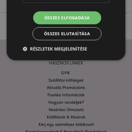
ÖSSZES ELFOGADÁSA
ÖSSZES ELUTASÍTÁSA
RÉSZLETEK MEGJELENÍTÉSE
HASZNOS LINKEK
Elengedhetetlenül szükséges
Célzás
GYIK
Szállítási költségek
Funkcionalitás
Aktuális Promócióink
A weboldal működéséhez feltétlenül szükséges sütik
Fizetési Információk
lehetővé teszik a webhely alapvető funkcióit,
például a felhasználói bejelentkezést és a
Hogyan rendeljek?
fiókkezelést. A weboldal nem használható
Vásárlási Útmutató
megfelelően a feltétlenül szükséges sütik nélkül.
Kiállítások & Vásárok
Szolgáltató
/
Név
Lejá
Domain
Kérj egy személyes találkozót
Személyreszabott & Nagytételű Rendelések