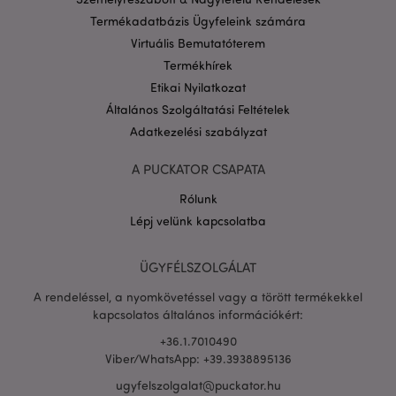
CookieScriptConsent
1
CookieScript
hón
.puckator.hu
Termékadatbázis Ügyfeleink számára
Virtuális Bemutatóterem
Termékhírek
Etikai Nyilatkozat
Általános Szolgáltatási Feltételek
Adatkezelési szabályzat
PHPSESSID
1 n
PHP.net
A PUCKATOR CSAPATA
16 ó
.puckator.hu
Rólunk
Google
adatvédelmi szabályzatát
Lépj velünk kapcsolatba
ÜGYFÉLSZOLGÁLAT
A rendeléssel, a nyomkövetéssel vagy a törött termékekkel
kapcsolatos általános információkért:
+36.1.7010490
Viber/WhatsApp: +39.3938895136
ugyfelszolgalat@puckator.hu