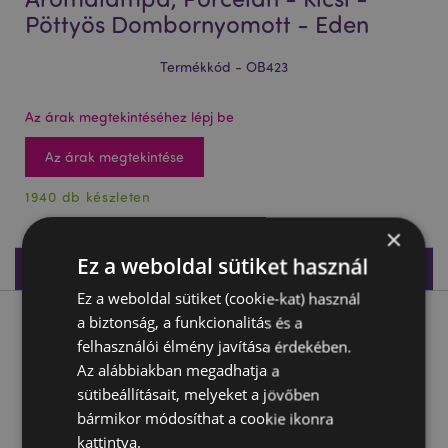
Pöttyös Dombornyomott - Eden
Termékkód - OB423
Az árak megtekintéséhez lépj be
Az árak megtekintése
1940 db készleten
×
Ez a weboldal sütiket használ
Termékleírás
Ez a weboldal sütiket (cookie-kat) használ
a biztonság, a funkcionalitás és a
Termékleírás
felhasználói élmény javítása érdekében.
Az alábbiakban megadhatja a
Aromalámpa, Porcelán - Kicsi - Pöttyös Dombornyomott -
sütibeállításait, melyeket a jövőben
Eden
bármikor módosíthat a cookie ikonra
Anyaga:
Tálka: Porcelán (Közepes Hőmérsékletű)
kattintva.