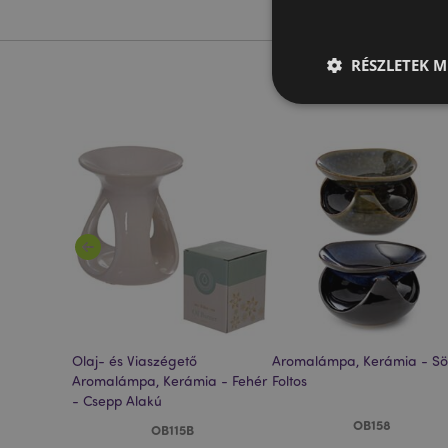
RÉSZLETEK M
A weboldal működéséhe
bejelentkezést és a f
Név
CookieScriptConse
PHPSESSID
ia -
Olaj- és Viaszégető
Aromalámpa, Kerámia - Sö
Aromalámpa, Kerámia - Fehér
Foltos
- Csepp Alakú
Google adatvédelmi s
OB158
OB115B