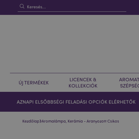
LICENCEK &
AROMAT
ÚJ TERMÉKEK
KOLLEKCIÓK
SZÉPSÉ
AZNAPI ELSŐBBSÉGI FELADÁSI OPCIÓK ELÉRHETŐK
›
Kezdőlap
Aromalámpa, Kerámia - Aranyozott Csíkos
Ugrás
Ugrás
a
a