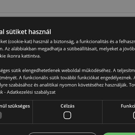
l sütiket használ
Termékjellemzők
További
iket (cookie-kat) használ a biztonság, a funkcionalitás és a felhas
Méret
Magasság
Információ
n. Az alábbiakban megadhatja a sütibeállításait, melyeket a jövő
ie ikonra kattintva.
EAN Vonalkód
50550717
Karton Mennyiség
120
éges sütik elengedhetetlenek weboldal működéséhez. A teljesítmé
ítményét. A funkcionális sütik további funkciókat engedélyeznek. A
Súly (Kg)
0.180000
lyre szabásához és analitikai nyomon követéséhez használják. To
ük -
Adatkezelési szabályzat
esse a használati utasításokat,
AKCIÓ
Igen
on jó minőségű mécsesgyertyát,
nül szükséges
Célzás
Funkci
ÚJ
Nem
PROMO
Nem
Kollekció
Eden