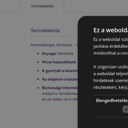
Termékleírás
Ez a webolda
Termékleírás
Ez a weboldal süt
Aromalámpa, Kerámia - Aranyozott Csíkos
javítása érdekébe
módosíthat a cook
Anyaga:
Kerámia
Mivel használható:
Víz és olajok
A szigorúan szüks
A gyertyát a készlet tartalmazza:
Nem
a weboldal teljes
Az olajokat a készlet tartalmazza:
Nem
hirdetések szemé
részletekért, kérj
Biztonsági Információ:
Mindig olvassa el és köv
melyet a termékhez mellékelve talál. Használj
és ne töltse túl a tálkát.
Elengedhetetle