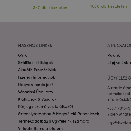
leten
1680 db készleten
X-Magento-Vary
347 db készleten
private_content_ve
HASZNOS LINKEK
A PUCKATO
searchReport-log
GYIK
Rólunk
mage-cache-sessid
Szállítási költségek
Lépj velünk 
Aktuális Promócióink
Fizetési Információk
ÜGYFÉLSZO
recently_compared
Hogyan rendeljek?
A rendelésse
Vásárlási Útmutató
termékekkel 
product_data_stora
Kiállítások & Vásárok
információké
Kérj egy személyes találkozót
+36.1.701049
recently_compared
Személyreszabott & Nagytételű Rendelések
Viber/Whats
Termékadatbázis Ügyfeleink számára
ugyfelszolg
section_data_ids
Virtuális Bemutatóterem