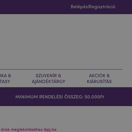
Belépés
Regisztráció
|
IKA &
SZUVENÍR &
AKCIÓK &
TASY
AJÁNDÉKTÁRGY
KIÁRUSÍTÁS
MINIMUM RENDELÉSI ÖSSZEG: 50.000Ft
 árak megtekintéséhez lépj be