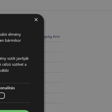
×
ználói élmény
 8cm Szélesség 6cm Vastagság 6cm
ben bármikor
62277
ny sütik javítják
 célzó sütiket a
vábbi
onalitás