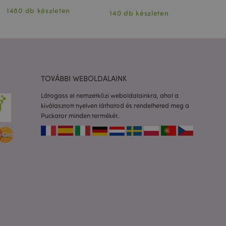
1480 db készleten
1083
to 2 rendszer
140 db készleten
 a felhasználó által
Ez lehetővé teszi
ióinak
dőt fűz hozzá az
dalakhoz, hogy
zását a szerveren.
TOVÁBBI WEBOLDALAINK
os információk
Látogass el nemzetközi weboldalainkra, ahol a
a ki a helyi
kiválasztott nyelven láthatod és rendelheted meg a
áttéralkalmazás
Puckator minden termékét.
or megtisztítja a
 igazra állítja.
 termékek
asonlított
adatok
mékek
yű navigáció
yezett műveletekkel