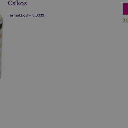
Csíkos
Termékkód - OB339
34