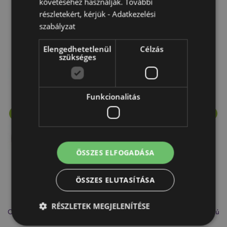
követéséhez használják. További
részletekért, kérjük -
Adatkezelési
szabályzat
More from this range
Elengedhetetlenül
Célzás
szükséges
Funkcionalitás
ÖSSZES ELFOGADÁSA
ÖSSZES ELUTASÍTÁSA
RÉSZLETEK MEGJELENÍTÉSE
Olaj- és Viaszégető Aromalámpa, Kerámia - Fehér - Csepp Alakú
Ar