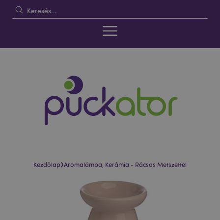
›
Kezdőlap
Aromalámpa, Kerámia - Rácsos Metszettel
Ugrás
Ugrás
a
a
képgaléria
képgaléria
végére
elejére