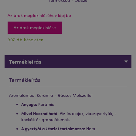
Termékkód - OB328
Az árak megtekintéséhez lépj be
Az árak megtekintése
907 db készleten
Termékleírás
Termékleírás
Aromalámpa, Kerámia - Rácsos Metszettel
Anyaga:
Kerámia
Mivel Használható:
Víz és olajok, viaszgyertyák, -
kockák és granulátumok.
A gyertyát a készlet tartalmazza:
Nem