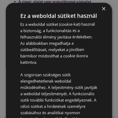
A viaszt, olajat vagy granulátumot a készlet
tartalmazza:
×
Nem
Ez a weboldal sütiket használ
Biztonsági Információ:
Mindig olvassa el és kövesse a
használati utasításokat, melyet a termékhez
Ez a weboldal sütiket (cookie-kat) használ
mellékelve talál. Használjon jó minőségű
a biztonság, a funkcionalitás és a
mécsesgyertyát, és ne töltse túl a tálkát.
felhasználói élmény javítása érdekében.
Az alábbiakban megadhatja a
Termékjellemzők
sütibeállításait, melyeket a jövőben
További
Magasság 12cm Szélesség 9.5cm Vastagság 9.5cm
bármikor módosíthat a cookie ikonra
Információ
kattintva.
5055071762161
36
A szigorúan szükséges sütik
0.386000
elengedhetetlenek weboldal
Nem
működéséhez. A teljesítmény sütik javítják
Nem
a weboldal teljesítményét. A funkcionális
Nem
sütik további funkciókat engedélyeznek. A
Eden
célzó sütiket a hirdetések személyre
szabásához és analitikai nyomon