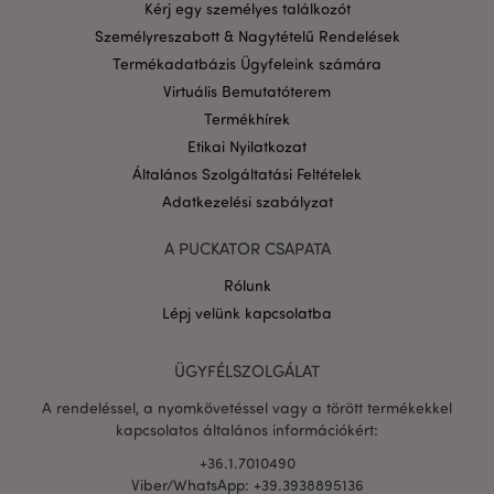
Kérj egy személyes találkozót
Google
Személyreszabott & Nagytételű Rendelések
adatvédelmi szabályzatát
Termékadatbázis Ügyfeleink számára
Virtuális Bemutatóterem
Termékhírek
Etikai Nyilatkozat
Általános Szolgáltatási Feltételek
Adatkezelési szabályzat
A PUCKATOR CSAPATA
Rólunk
Lépj velünk kapcsolatba
ÜGYFÉLSZOLGÁLAT
X-Magento-Vary
1 n
Adobe Inc.
16 ó
puckator.hu
A rendeléssel, a nyomkövetéssel vagy a törött termékekkel
kapcsolatos általános információkért:
+36.1.7010490
Viber/WhatsApp: +39.3938895136