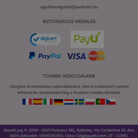
ugyfelszolgalat@puckator.hu
BIZTONSÁGOS VÁSÁRLÁS
private_content_version
1 é
Adobe Inc.
www.puckator.hu
TOVÁBBI WEBOLDALAINK
searchReport-log
ülé
Adobe Inc.
Látogass el nemzetközi weboldalainkra, ahol a kiválasztott nyelven
www.puckator.hu
láthatod és rendelheted meg a Puckator minden termékét.
mage-cache-sessid
1 n
Adobe Inc.
www.puckator.hu
Szerzői jog © 2000 - 2025 Puckator SRL, Székhely: Via Comentina 38, Asti,
14100 Adószám: 01545330050, Olasz Cégjegyzékszám: AT - 123951‏.