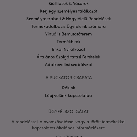
16 ó
.puckator.hu
Kiállítások & Vásárok
Google
Kérj egy személyes találkozót
adatvédelmi szabályzatát
Személyreszabott & Nagytételű Rendelések
Termékadatbázis Ügyfeleink számára
Virtuális Bemutatóterem
Termékhírek
Etikai Nyilatkozat
Általános Szolgáltatási Feltételek
Adatkezelési szabályzat
A PUCKATOR CSAPATA
Rólunk
Lépj velünk kapcsolatba
X-Magento-Vary
1 n
Adobe Inc.
ÜGYFÉLSZOLGÁLAT
16 ó
puckator.hu
A rendeléssel, a nyomkövetéssel vagy a törött termékekkel
kapcsolatos általános információkért:
+36.1.7010490