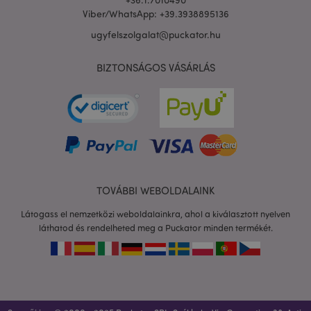
Viber/WhatsApp: +39.3938895136
ugyfelszolgalat@puckator.hu
BIZTONSÁGOS VÁSÁRLÁS
private_content_version
1 é
Adobe Inc.
www.puckator.hu
TOVÁBBI WEBOLDALAINK
searchReport-log
ülé
Adobe Inc.
www.puckator.hu
Látogass el nemzetközi weboldalainkra, ahol a kiválasztott nyelven
láthatod és rendelheted meg a Puckator minden termékét.
mage-cache-sessid
1 n
Adobe Inc.
www.puckator.hu