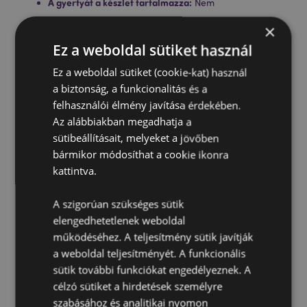
A gyertyát a készlet tartalmazza:
Nem
Az olajokat a készlet tartalmazza:
Nem
×
Biztonsági Információ:
Mindig olvassa el és kövesse a
Ez a weboldal sütiket használ
használati utasításokat, melyet a termékhez
mellékelve talál. Használjon jó minőségű
Ez a weboldal sütiket (cookie-kat) használ
mécsesgyertyát, és ne töltse túl a tálkát.
a biztonság, a funkcionalitás és a
felhasználói élmény javítása érdekében.
Az alábbiakban megadhatja a
Termékjellemzők
sütibeállításait, melyeket a jövőben
További
Magasság 11.5cm Szélesség 8.5cm Vastagság
bármikor módosíthat a cookie ikonra
Információ
8.5cm
kattintva.
5055071716478
36
A szigorúan szükséges sütik
0.344000
elengedhetetlenek weboldal
működéséhez. A teljesítmény sütik javítják
Igen
a weboldal teljesítményét. A funkcionális
Nem
sütik további funkciókat engedélyeznek. A
Nem
célzó sütiket a hirdetések személyre
Eden
szabásához és analitikai nyomon