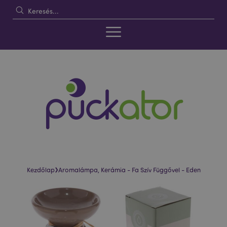
›
Kezdőlap
Aromalámpa, Kerámia - Fa Szív Függővel - Eden
Ugrás
Ugrás
a
a
képgaléria
képgaléria
végére
elejére