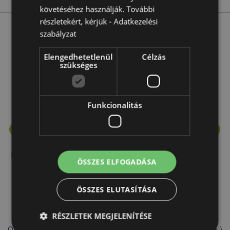
követéséhez használják. További
részletekért, kérjük -
Adatkezelési
szabályzat
More from this range
Elengedhetetlenül
Célzás
szükséges
Funkcionalitás
ÖSSZES ELFOGADÁSA
ÖSSZES ELUTASÍTÁSA
RÉSZLETEK MEGJELENÍTÉSE
Olaj- és Viaszégető Aromalámpa, Kerámia - Fehér - Csepp Alakú
Ar