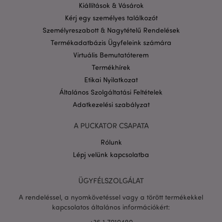
16 ó
.puckator.hu
Kiállítások & Vásárok
Google
Kérj egy személyes találkozót
adatvédelmi szabályzatát
Személyreszabott & Nagytételű Rendelések
Termékadatbázis Ügyfeleink számára
Virtuális Bemutatóterem
Termékhírek
Etikai Nyilatkozat
Általános Szolgáltatási Feltételek
Adatkezelési szabályzat
A PUCKATOR CSAPATA
Rólunk
Lépj velünk kapcsolatba
X-Magento-Vary
1 n
Adobe Inc.
ÜGYFÉLSZOLGÁLAT
16 ó
puckator.hu
A rendeléssel, a nyomkövetéssel vagy a törött termékekkel
kapcsolatos általános információkért:
+36.1.7010490