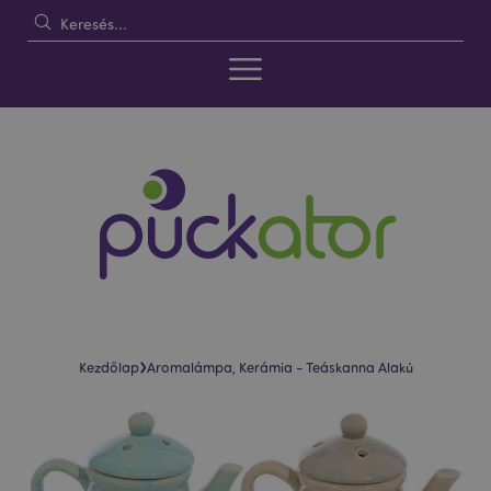
›
Kezdőlap
Aromalámpa, Kerámia - Teáskanna Alakú
Ugrás
Ugrás
a
a
képgaléria
képgaléria
végére
elejére