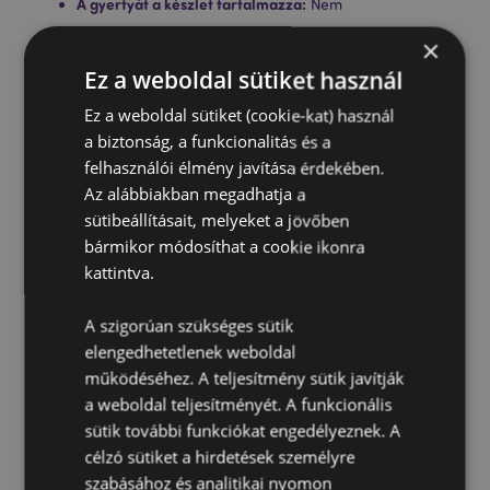
A gyertyát a készlet tartalmazza:
Nem
Az olajokat a készlet tartalmazza:
Nem
×
Biztonsági Információ:
Mindig olvassa el és kövesse a
Ez a weboldal sütiket használ
használati utasításokat, melyet a termékhez
mellékelve talál. Használjon jó minőségű
Ez a weboldal sütiket (cookie-kat) használ
mécsesgyertyát, és ne töltse túl a tálkát.
a biztonság, a funkcionalitás és a
felhasználói élmény javítása érdekében.
Az alábbiakban megadhatja a
Termékjellemzők
sütibeállításait, melyeket a jövőben
További
Magasság 12cm Szélesség 14.5cm Vastagság
bármikor módosíthat a cookie ikonra
Információ
8.5cm
kattintva.
5055071681530
24
A szigorúan szükséges sütik
0.503000
elengedhetetlenek weboldal
működéséhez. A teljesítmény sütik javítják
Nem
a weboldal teljesítményét. A funkcionális
Nem
sütik további funkciókat engedélyeznek. A
Nem
célzó sütiket a hirdetések személyre
Eden
szabásához és analitikai nyomon