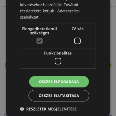
követéséhez használják. További
részletekért, kérjük -
Adatkezelési
szabályzat
More from this range
Elengedhetetlenül
Célzás
szükséges
Funkcionalitás
ÖSSZES ELFOGADÁSA
ÖSSZES ELUTASÍTÁSA
RÉSZLETEK MEGJELENÍTÉSE
Olaj- és Viaszégető Aromalámpa, Kerámia - Fehér - Csepp Alakú
Ar