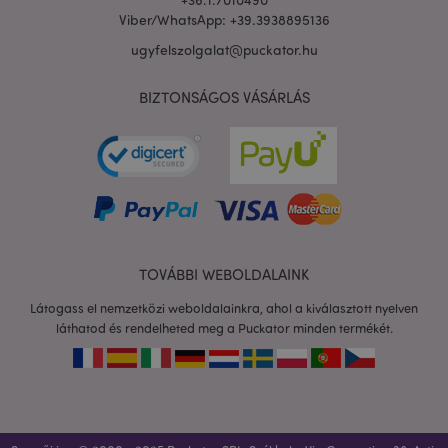
Viber/WhatsApp: +39.3938895136
ugyfelszolgalat@puckator.hu
BIZTONSÁGOS VÁSÁRLÁS
private_content_version
1 é
Adobe Inc.
www.puckator.hu
TOVÁBBI WEBOLDALAINK
searchReport-log
ülé
Adobe Inc.
www.puckator.hu
Látogass el nemzetközi weboldalainkra, ahol a kiválasztott nyelven
láthatod és rendelheted meg a Puckator minden termékét.
mage-cache-sessid
1 n
Adobe Inc.
www.puckator.hu