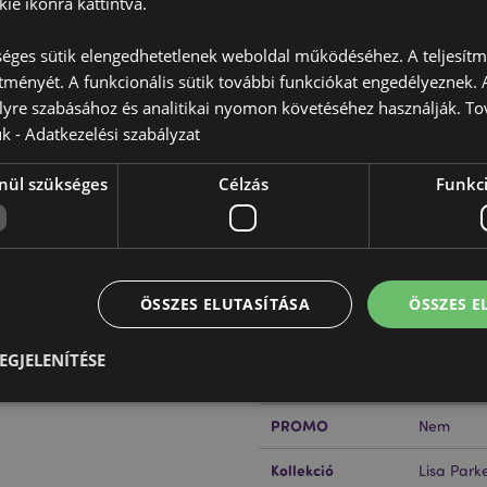
ie ikonra kattintva.
éges sütik elengedhetetlenek weboldal működéséhez. A teljesítmé
ítményét. A funkcionális sütik további funkciókat engedélyeznek. A
lyre szabásához és analitikai nyomon követéséhez használják. To
Termékjellemzők
ük -
Adatkezelési szabályzat
További
Méret
Magasság
Információ
nül szükséges
Célzás
Funkci
EAN Vonalkód
k
50550717
ccel rendelkezik, és világszerte
Karton Mennyiség
100
Súly (Kg)
0.081000
ÖSSZES ELUTASÍTÁSA
ÖSSZES 
AKCIÓ
Nem
EGJELENÍTÉSE
ÚJ
Nem
PROMO
Nem
Elengedhetetlenül szükséges
Célzás
Funkcionalitás
Kollekció
Lisa Park
z feltétlenül szükséges sütik lehetővé teszik a webhely alapvető funkcióit, például a