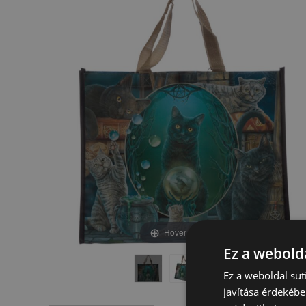
képgaléria
képgaléria
végére
elejére
Hover to zoom
Ez a webolda
Ez a weboldal süt
javítása érdekébe