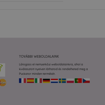
l.
olgáltatás arra
togatók
com süti-
séhez szükséges.
almazások által van
azonosító, amelyet a
k karbantartására
etlenszerűen
dja az adott
a felhasználó
TOVÁBBI WEBOLDALAINK
rtása az oldalak
Látogass el nemzetközi weboldalainkra, ahol a
to 2 rendszer
kiválasztott nyelven láthatod és rendelheted meg a
 a felhasználó által
Puckator minden termékét.
Ez lehetővé teszi
ióinak
dőt fűz hozzá az
dalakhoz, hogy
zását a szerveren.
os információk