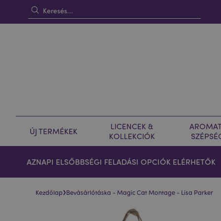
LICENCEK &
AROMAT
ÚJ TERMÉKEK
KOLLEKCIÓK
SZÉPSÉ
AZNAPI ELSŐBBSÉGI FELADÁSI OPCIÓK ELÉRHETŐK
›
Kezdőlap
Bevásárlótáska - Magic Cat Montage - Lisa Parker
Ugrás
Ugrás
a
a