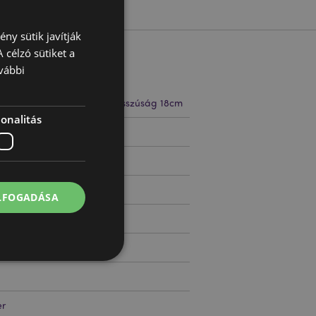
ny sütik javítják
 célzó sütiket a
vábbi
 33cm Szélesség 40cm Hosszúság 18cm
onalitás
49933
ELFOGADÁSA
er
 felhasználói