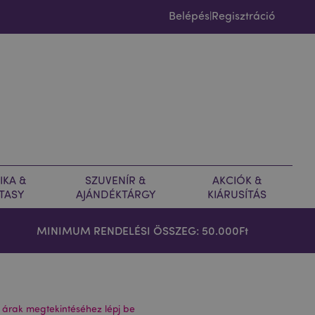
Belépés
Regisztráció
|
IKA &
SZUVENÍR &
AKCIÓK &
TASY
AJÁNDÉKTÁRGY
KIÁRUSÍTÁS
MINIMUM RENDELÉSI ÖSSZEG: 50.000Ft
 árak megtekintéséhez lépj be