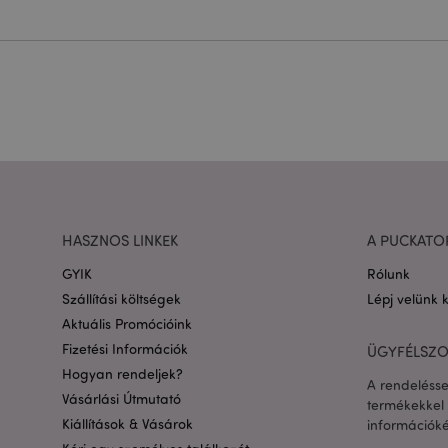
bejelentkezést és a f
Név
CookieScriptConse
PHPSESSID
Google adatvédelmi s
HASZNOS LINKEK
A PUCKATO
GYIK
Rólunk
X-Magento-Vary
Szállítási költségek
Lépj velünk 
Aktuális Promócióink
Fizetési Információk
ÜGYFÉLSZO
Hogyan rendeljek?
private_content_ve
A rendelésse
Vásárlási Útmutató
termékekkel 
Kiállítások & Vásárok
információké
searchReport-log