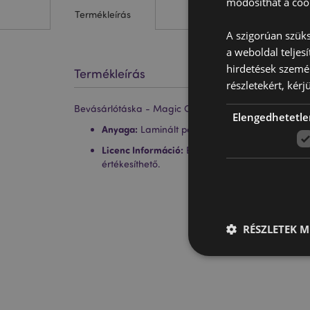
módosíthat a cook
Termékleírás
A szigorúan szüks
a weboldal teljes
hirdetések szemé
Termékleírás
részletekért, kérj
Bevásárlótáska - Magic Cat Montage - Lisa Parker
Elengedhetetle
Anyaga:
Laminált polipropilén, Polipropilén Füle
Licenc Információ:
Ez a termék teljes körű licen
értékesíthető.
RÉSZLETEK M
A weboldal működéséhe