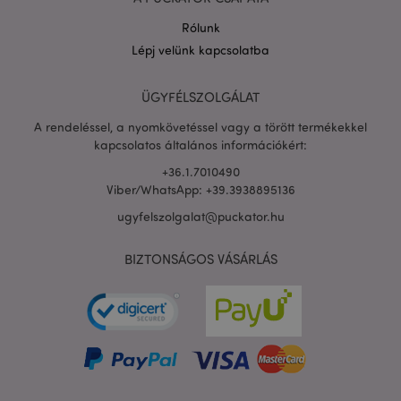
Rólunk
Lépj velünk kapcsolatba
PHPSESSID
1 n
PHP.net
16 ó
.puckator.hu
ÜGYFÉLSZOLGÁLAT
Google
A rendeléssel, a nyomkövetéssel vagy a törött termékekkel
adatvédelmi szabályzatát
kapcsolatos általános információkért:
+36.1.7010490
Viber/WhatsApp: +39.3938895136
ugyfelszolgalat@puckator.hu
BIZTONSÁGOS VÁSÁRLÁS