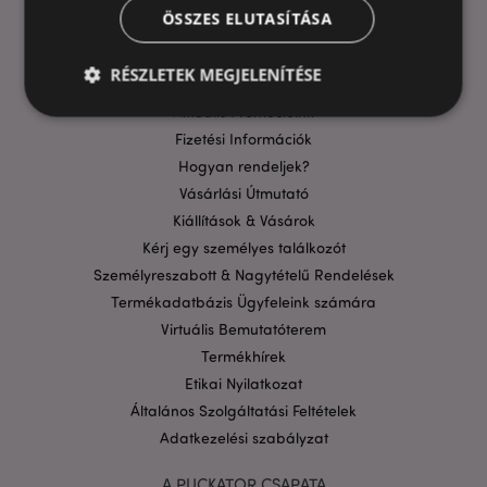
ÖSSZES ELUTASÍTÁSA
HASZNOS LINKEK
GYIK
RÉSZLETEK MEGJELENÍTÉSE
Szállítási költségek
Aktuális Promócióink
Fizetési Információk
Elengedhetetlenül szükséges
Célzás
Hogyan rendeljek?
Funkcionalitás
Vásárlási Útmutató
Kiállítások & Vásárok
A weboldal működéséhez feltétlenül szükséges sütik
Kérj egy személyes találkozót
lehetővé teszik a webhely alapvető funkcióit,
például a felhasználói bejelentkezést és a
Személyreszabott & Nagytételű Rendelések
fiókkezelést. A weboldal nem használható
Termékadatbázis Ügyfeleink számára
megfelelően a feltétlenül szükséges sütik nélkül.
Virtuális Bemutatóterem
Szolgáltató
/
Név
Lejá
Domain
Termékhírek
Etikai Nyilatkozat
CookieScriptConsent
1
CookieScript
hón
.puckator.hu
Általános Szolgáltatási Feltételek
Adatkezelési szabályzat
A PUCKATOR CSAPATA