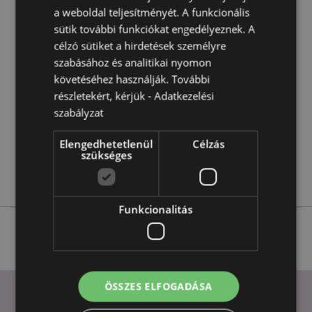
Termékjellemzők
a weboldal teljesítményét. A funkcionális
sütik további funkciókat engedélyeznek. A
További
Magasság 6cm Szélesség 5.5cm Vastagság 0.5cm
Információ
Reszelő 4x0.5x0.1cm
célzó sütiket a hirdetések személyre
szabásához és analitikai nyomon
5055071506987
követéséhez használják. További
480
részletekért, kérjük -
Adatkezelési
0.008000
szabályzat
Nem
Nem
Elengedhetetlenül
Célzás
szükséges
Nem
Capybara
Funkcionalitás
ÖSSZES ELFOGADÁSA