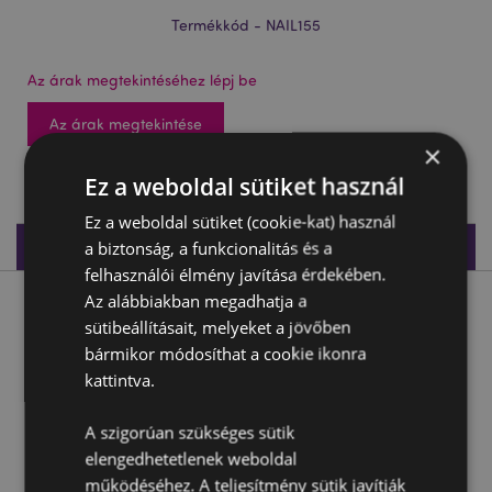
Termékkód - NAIL155
Az árak megtekintéséhez lépj be
Az árak megtekintése
×
2592 db készleten
Ez a weboldal sütiket használ
Ez a weboldal sütiket (cookie-kat) használ
Termékleírás
a biztonság, a funkcionalitás és a
felhasználói élmény javítása érdekében.
Az alábbiakban megadhatja a
Termékleírás
sütibeállításait, melyeket a jövőben
bármikor módosíthat a cookie ikonra
Körömreszelő Szett - Kapibara
kattintva.
Anyaga:
EVA Műanyag, Polipropilén és Papír
A szigorúan szükséges sütik
Reszelők száma/csomag:
6 Mini Reszelő
elengedhetetlenek weboldal
működéséhez. A teljesítmény sütik javítják