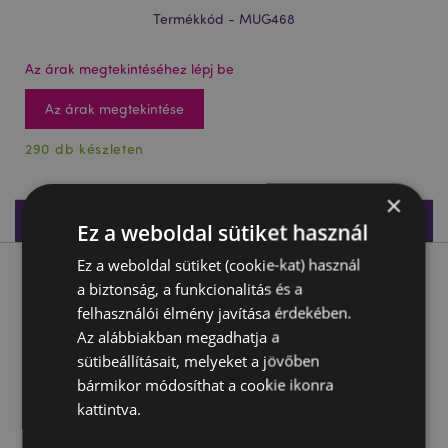
Termékkód - MUG468
Az árak megtekintéséhez lépj be
Az árak megtekintése
290 db készleten
×
Termékleírás
Ez a weboldal sütiket használ
Ez a weboldal sütiket (cookie-kat) használ
Termékleírás
a biztonság, a funkcionalitás és a
felhasználói élmény javítása érdekében.
Bögre, Porcelán - Nagy - Day of the Dead - Mexikói
Az alábbiakban megadhatja a
Koponyák
sütibeállításait, melyeket a jövőben
Anyaga:
Porcelán
bármikor módosíthat a cookie ikonra
kattintva.
Élelmiszerekkel közvetlenül érintkeztethető anyag:
Igen