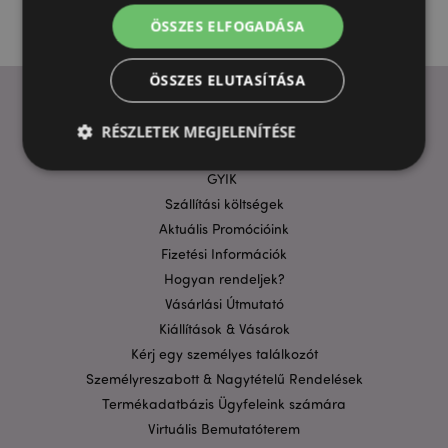
ÖSSZES ELFOGADÁSA
ÖSSZES ELUTASÍTÁSA
RÉSZLETEK MEGJELENÍTÉSE
HASZNOS LINKEK
GYIK
Szállítási költségek
Elengedhetetlenül szükséges
Célzás
Aktuális Promócióink
Funkcionalitás
Fizetési Információk
A weboldal működéséhez feltétlenül szükséges sütik
Hogyan rendeljek?
lehetővé teszik a webhely alapvető funkcióit,
Vásárlási Útmutató
például a felhasználói bejelentkezést és a
fiókkezelést. A weboldal nem használható
Kiállítások & Vásárok
megfelelően a feltétlenül szükséges sütik nélkül.
Kérj egy személyes találkozót
Szolgáltató
/
Személyreszabott & Nagytételű Rendelések
Név
Lejá
Domain
Termékadatbázis Ügyfeleink számára
CookieScriptConsent
1
CookieScript
Virtuális Bemutatóterem
hón
.puckator.hu