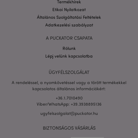
Termékhírek
Etikai Nyilatkozat
Általános Szolgáltatási Feltételek
Adatkezelési szabályzat
A PUCKATOR CSAPATA
PHPSESSID
1 n
PHP.net
Rólunk
16 ó
.puckator.hu
Lépj velünk kapcsolatba
Google
adatvédelmi szabályzatát
ÜGYFÉLSZOLGÁLAT
A rendeléssel, a nyomkövetéssel vagy a törött termékekkel
kapcsolatos általános információkért:
+36.1.7010490
Viber/WhatsApp: +39.3938895136
ugyfelszolgalat@puckator.hu
BIZTONSÁGOS VÁSÁRLÁS