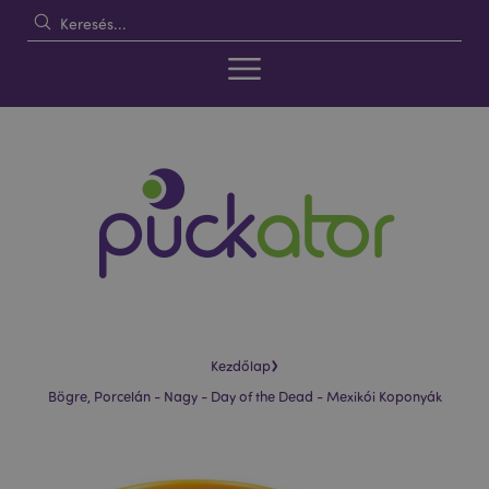
›
Kezdőlap
Bögre, Porcelán - Nagy - Day of the Dead - Mexikói Koponyák
Ugrás
Ugrás
a
a
képgaléria
képgaléria