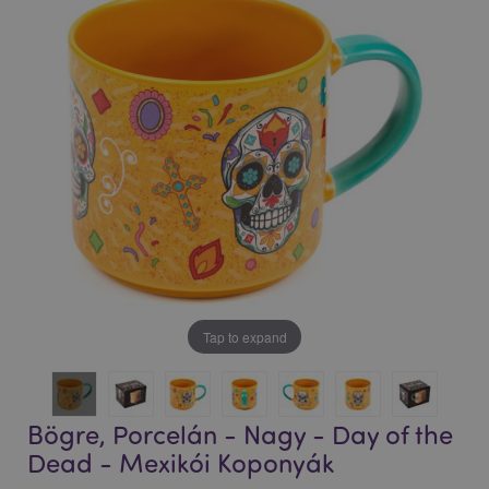
végére
elejére
Tap to expand
Bögre, Porcelán - Nagy - Day of the
Dead - Mexikói Koponyák