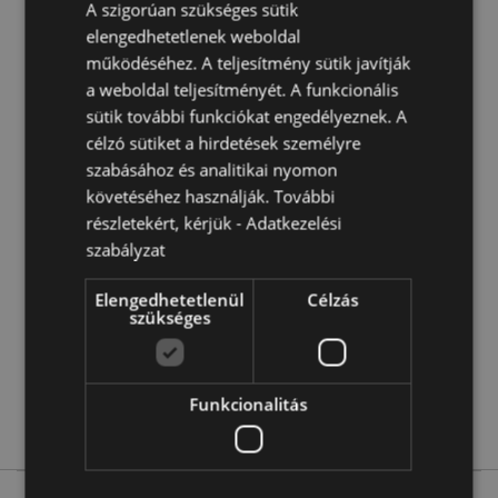
A szigorúan szükséges sütik
Mikrohullámú sütőben való használatra alkalmas:
elengedhetetlenek weboldal
Igen
működéséhez. A teljesítmény sütik javítják
Mosogatógépben mosható:
Igen
a weboldal teljesítményét. A funkcionális
Űrtartalom:
TBD
sütik további funkciókat engedélyeznek. A
célzó sütiket a hirdetések személyre
szabásához és analitikai nyomon
Termékjellemzők
követéséhez használják. További
További
Magasság 9cm Szélesség 14cm Vastagság 9.5cm
részletekért, kérjük -
Adatkezelési
Információ
5055071509773
szabályzat
24
Elengedhetetlenül
Célzás
0.498000
szükséges
Nem
Nem
Nem
Funkcionalitás
Beans & Co Cats