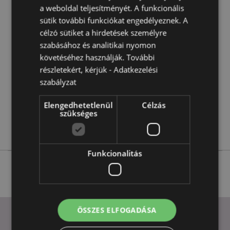
a weboldal teljesítményét. A funkcionális
Termékjellemzők
sütik további funkciókat engedélyeznek. A
További
Magasság 17cm Szélesség 16cm Vastagság 2cm
célzó sütiket a hirdetések személyre
Információ
5055071794827
szabásához és analitikai nyomon
követéséhez használják. További
48
részletekért, kérjük -
Adatkezelési
0.250000
szabályzat
Nem
Nem
Elengedhetetlenül
Célzás
szükséges
Nem
Adoramals
Funkcionalitás
ÖSSZES ELFOGADÁSA