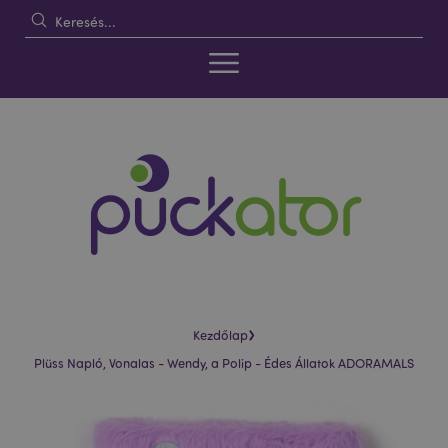
›
Kezdőlap
Plüss Napló, Vonalas - Wendy, a Polip - Édes Állatok ADORAMALS
Ugrás
Ugrás
a
a
képgaléria
képgaléria