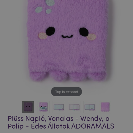
végére
elejére
Tap to expand
Plüss Napló, Vonalas - Wendy, a
Polip - Édes Állatok ADORAMALS