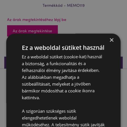
Termékkód - MEMO119
Az árak megtekintéséhez lépj be
Az árak megtekintése
×
888 db készleten
Ez a weboldal sütiket használ
Ez a weboldal sütiket (cookie-kat) használ
Termékleírás
a biztonság, a funkcionalitás és a
felhasználói élmény javítása érdekében.
Az alábbiakban megadhatja a
Termékleírás
sütibeállításait, melyeket a jövőben
bármikor módosíthat a cookie ikonra
Plüss Napló, Vonalas - Wendy, a Polip - Édes Állatok
kattintva.
ADORAMALS
Anyaga:
Poliészter, Papír és Karton
A szigorúan szükséges sütik
Tipus:
Vonalas
elengedhetetlenek weboldal
működéséhez. A teljesítmény sütik javítják