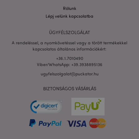
Rólunk
Lépj velünk kapcsolatba
PHPSESSID
1 n
PHP.net
16 ó
.puckator.hu
ÜGYFÉLSZOLGÁLAT
Google
A rendeléssel, a nyomkövetéssel vagy a törött termékekkel
adatvédelmi szabályzatát
kapcsolatos általános információkért:
+36.1.7010490
Viber/WhatsApp: +39.3938895136
ugyfelszolgalat@puckator.hu
BIZTONSÁGOS VÁSÁRLÁS