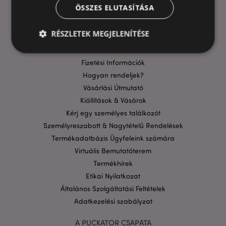
ÖSSZES ELUTASÍTÁSA
HASZNOS LINKEK
GYIK
RÉSZLETEK MEGJELENÍTÉSE
Szállítási költségek
Aktuális Promócióink
Fizetési Információk
Elengedhetetlenül szükséges
Célzás
Hogyan rendeljek?
Vásárlási Útmutató
Funkcionalitás
Kiállítások & Vásárok
A weboldal működéséhez feltétlenül szükséges sütik
Kérj egy személyes találkozót
lehetővé teszik a webhely alapvető funkcióit,
például a felhasználói bejelentkezést és a
Személyreszabott & Nagytételű Rendelések
fiókkezelést. A weboldal nem használható
Termékadatbázis Ügyfeleink számára
megfelelően a feltétlenül szükséges sütik nélkül.
Virtuális Bemutatóterem
Szolgáltató
/
Név
Lejá
Domain
Termékhírek
Etikai Nyilatkozat
CookieScriptConsent
1
CookieScript
hón
.puckator.hu
Általános Szolgáltatási Feltételek
Adatkezelési szabályzat
A PUCKATOR CSAPATA