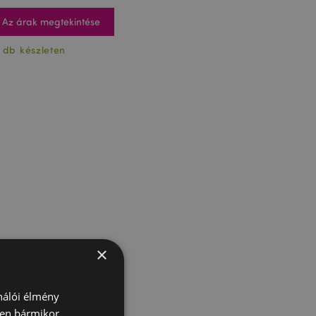
Az árak megtekintése
 db készleten
×
ználói élmény
ben bármikor