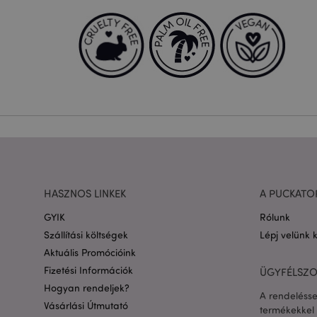
A weboldal működéséhe
bejelentkezést és a f
Név
CookieScriptConse
PHPSESSID
Google adatvédelmi s
HASZNOS LINKEK
A PUCKATO
X-Magento-Vary
GYIK
Rólunk
Szállítási költségek
Lépj velünk 
Aktuális Promócióink
Fizetési Információk
ÜGYFÉLSZO
private_content_ve
Hogyan rendeljek?
A rendelésse
Vásárlási Útmutató
termékekkel 
searchReport-log