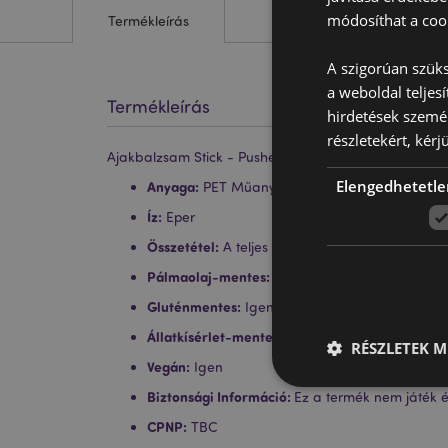
módosíthat a cook
Termékleírás
A szigorúan szüks
a weboldal teljes
Termékleírás
hirdetések szemé
részletekért, kérj
Ajakbalzsam Stick - Pusheen Macska (Eper)
Elengedhetetle
Anyaga:
PET Műanyag (Tubus), Polipropilén (Te
Íz:
Eper
Összetétel:
A teljes lista a csomagolásban találh
Pálmaolaj-mentes:
Igen
Gluténmentes:
Igen
Állatkísérlet-mentesen előállított termék:
Igen
RÉSZLETEK M
Vegán:
Igen
Biztonsági Információ:
Ez a termék nem játék é
CPNP:
TBC