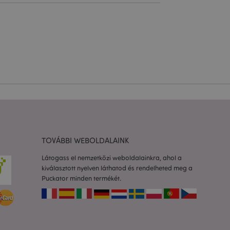
 felhasználói
l.
olgáltatás arra
togatók
com süti-
séhez szükséges.
almazások által van
azonosító, amelyet a
k karbantartására
etlenszerűen
dja az adott
a felhasználó
rtása az oldalak
TOVÁBBI WEBOLDALAINK
to 2 rendszer
Látogass el nemzetközi weboldalainkra, ahol a
 a felhasználó által
kiválasztott nyelven láthatod és rendelheted meg a
Ez lehetővé teszi
Puckator minden termékét.
ióinak
dőt fűz hozzá az
dalakhoz, hogy
zását a szerveren.
os információk