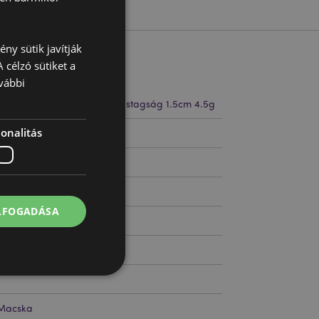
ny sütik javítják
 célzó sütiket a
vábbi
 6.5cm Szélesség 1.5cm Vastagság 1.5cm 4.5g
onalitás
10434
ELFOGADÁSA
Macska