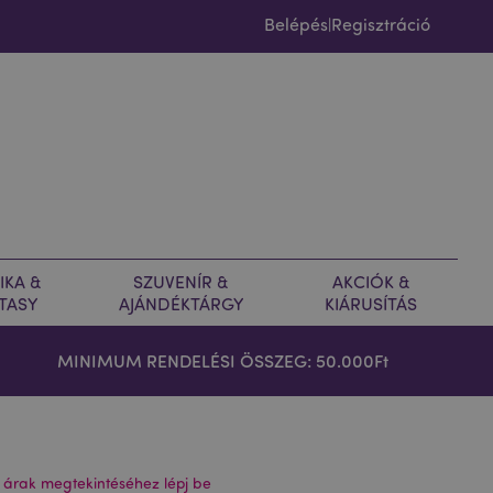
Belépés
Regisztráció
|
IKA &
SZUVENÍR &
AKCIÓK &
TASY
AJÁNDÉKTÁRGY
KIÁRUSÍTÁS
MINIMUM RENDELÉSI ÖSSZEG: 50.000Ft
 árak megtekintéséhez lépj be