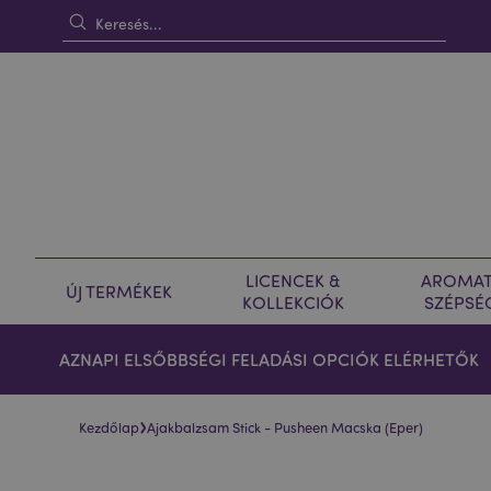
LICENCEK &
AROMAT
ÚJ TERMÉKEK
KOLLEKCIÓK
SZÉPSÉ
AZNAPI ELSŐBBSÉGI FELADÁSI OPCIÓK ELÉRHETŐK
›
Kezdőlap
Ajakbalzsam Stick - Pusheen Macska (Eper)
Ugrás
Ugrás
a
a