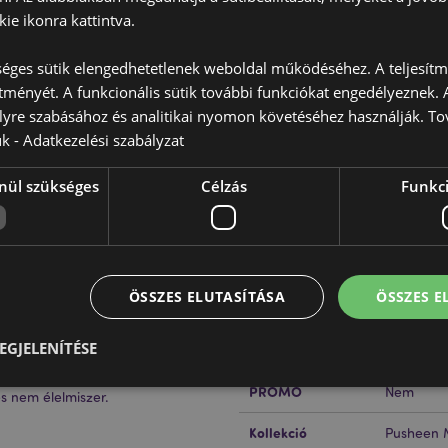
ie ikonra kattintva.
éges sütik elengedhetetlenek weboldal működéséhez. A teljesítmé
ítményét. A funkcionális sütik további funkciókat engedélyeznek. A
Termékjellemzők
lyre szabásához és analitikai nyomon követéséhez használják. To
További
ük -
Adatkezelési szabályzat
Méret
Magasság
Információ
nül szükséges
Célzás
Funkci
EAN Vonalkód
tő) és Ajakbalzsam
50550715
Karton Mennyiség
240
ató, a lejárati idővel együtt.
Súly (Kg)
0.031000
ÖSSZES ELUTASÍTÁSA
ÖSSZES 
AKCIÓ
Nem
EGJELENÍTÉSE
ÚJ
Nem
PROMO
Nem
s nem élelmiszer.
Elengedhetetlenül szükséges
Célzás
Funkcionalitás
Kollekció
Pusheen 