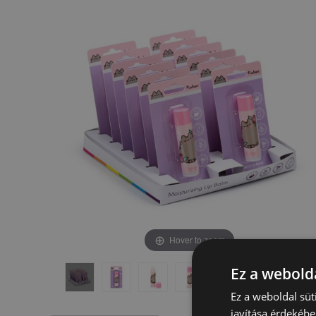
képgaléria
képgaléria
végére
elejére
Hover to zoom
Ez a webolda
Ez a weboldal süt
javítása érdekébe