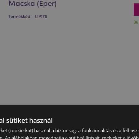
Macska (Eper)
Termékkód - LIP178
36
l sütiket használ
iket (cookie-kat) használ a biztonság, a funkcionalitás és a felhas
n. Az alábbiakban megadhatja a sütibeállításait, melyeket a jövő