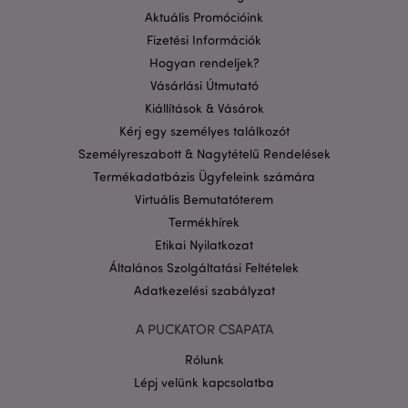
megfelelően a feltétlenül szükséges sütik nélkül.
Aktuális Promócióink
Szolgáltató
/
Fizetési Információk
Név
Lejá
Domain
Hogyan rendeljek?
CookieScriptConsent
1
CookieScript
Vásárlási Útmutató
hón
.puckator.hu
Kiállítások & Vásárok
Kérj egy személyes találkozót
Személyreszabott & Nagytételű Rendelések
Termékadatbázis Ügyfeleink számára
Virtuális Bemutatóterem
Termékhírek
Etikai Nyilatkozat
PHPSESSID
1 n
PHP.net
16 ó
.puckator.hu
Általános Szolgáltatási Feltételek
Google
Adatkezelési szabályzat
adatvédelmi szabályzatát
A PUCKATOR CSAPATA
Rólunk
Lépj velünk kapcsolatba