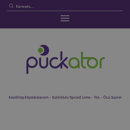
›
Kezdőlap
Ajakbalzsam - Sütőtökös Spiced Latte - Tök - Őszi Szüret
Ugrás
Ugrás
a
a
képgaléria
képgaléria
végére
elejére