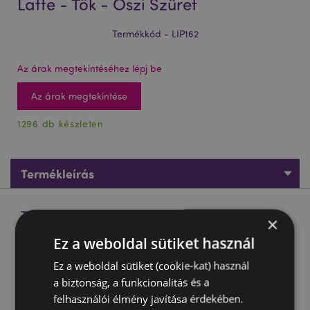
Latte - Tök - Őszi Szüret
Termékkód - LIP162
Az árak megtekintéséhez lépj be
Az árak megtekintése
1296 db készleten
Termékleírás
Termékleírás
×
Ez a weboldal sütiket használ
Ajakbalzsam - Sütőtökös Spiced Latte - Tök - Őszi Szüret
Ez a weboldal sütiket (cookie-kat) használ
Anyaga:
ABS Műanyag (Külső Burkolat), Polipropilén
a biztonság, a funkcionalitás és a
(Belső Tartó) és Ajakbalzsam
felhasználói élmény javítása érdekében.
Íz:
Vegyes