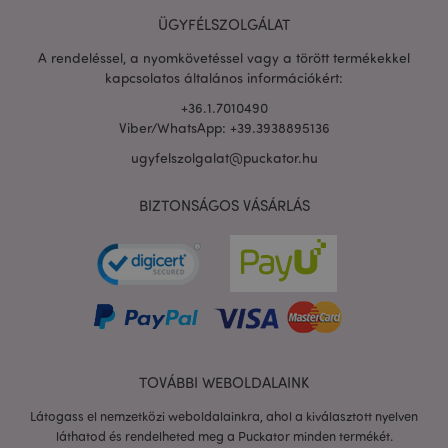
ÜGYFÉLSZOLGÁLAT
A rendeléssel, a nyomkövetéssel vagy a törött termékekkel
kapcsolatos általános információkért:
+36.1.7010490
Viber/WhatsApp: +39.3938895136
ugyfelszolgalat@puckator.hu
X-Magento-Vary
1 n
Adobe Inc.
16 ó
puckator.hu
BIZTONSÁGOS VÁSÁRLÁS
TOVÁBBI WEBOLDALAINK
private_content_version
1 é
Adobe Inc.
Látogass el nemzetközi weboldalainkra, ahol a kiválasztott nyelven
www.puckator.hu
láthatod és rendelheted meg a Puckator minden termékét.