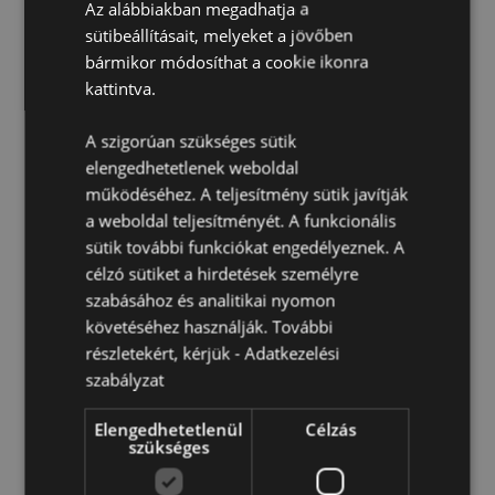
Az alábbiakban megadhatja a
Összetevők:
A teljes lista a csomagolásban található,
sütibeállításait, melyeket a jövőben
a lejárati idővel együtt.
bármikor módosíthat a cookie ikonra
Gluténmentes:
Igen
kattintva.
Állatkísérlet-mentesen előállított termék:
Igen
A szigorúan szükséges sütik
Vegán:
Igen
elengedhetetlenek weboldal
Pálmaolaj-mentes:
Igen
működéséhez. A teljesítmény sütik javítják
Biztonsági Információ:
Ez a termék nem játék és nem
a weboldal teljesítményét. A funkcionális
élelmiszer.
sütik további funkciókat engedélyeznek. A
CPNP:
UKCP-63638960/EU-4625211
célzó sütiket a hirdetések személyre
szabásához és analitikai nyomon
követéséhez használják. További
részletekért, kérjük -
Adatkezelési
szabályzat
Elengedhetetlenül
Célzás
szükséges
Termékjellemzők