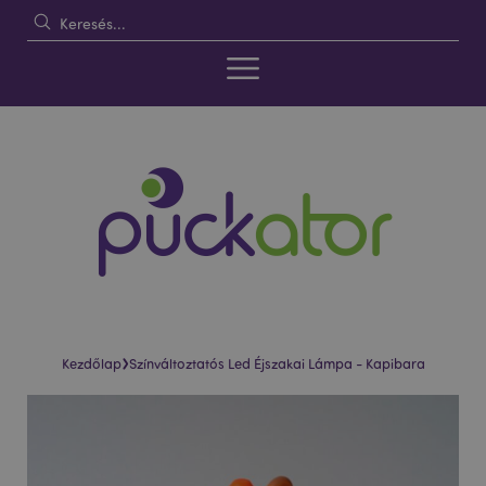
›
Kezdőlap
Színváltoztatós Led Éjszakai Lámpa - Kapibara
Ugrás
Ugrás
a
a
képgaléria
képgaléria
végére
elejére