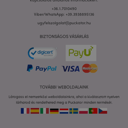
+36.1.7010490
Viber/WhatsApp: +39.3938895136
ugyfelszolgalat@puckator.hu
BIZTONSÁGOS VÁSÁRLÁS
X-Magento-Vary
1 n
Adobe Inc.
16 ó
puckator.hu
TOVÁBBI WEBOLDALAINK
Látogass el nemzetközi weboldalainkra, ahol a kiválasztott nyelven
láthatod és rendelheted meg a Puckator minden termékét.
private_content_version
1 é
Adobe Inc.
www.puckator.hu