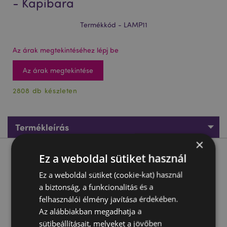
- Kapibara
Termékkód - LAMP11
Az árak megtekintéséhez lépj be
Az árak megtekintése
2808 db készleten
Termékleírás
×
Ez a weboldal sütiket használ
Termékleírás
Ez a weboldal sütiket (cookie-kat) használ
Színváltoztatós Led Éjszakai Lámpa - Kapibara
a biztonság, a funkcionalitás és a
Anyaga:
felhasználói élmény javítása érdekében.
Szilikon, Műanyag (ABS/HIPS)
Az alábbiakban megadhatja a
Újratölthető:
Igen
sütibeállításait, melyeket a jövőben