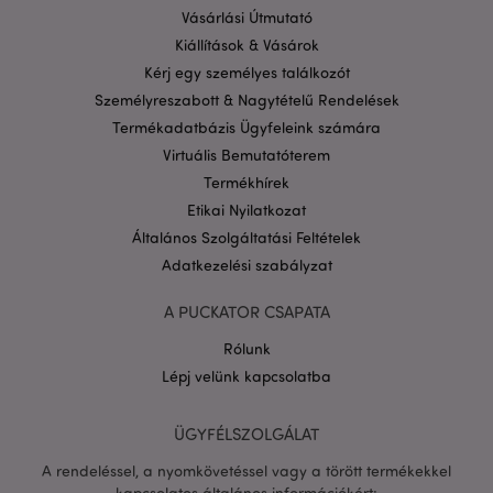
Szolgáltató
/
Név
Lejá
Vásárlási Útmutató
Domain
Kiállítások & Vásárok
CookieScriptConsent
1
CookieScript
hón
.puckator.hu
Kérj egy személyes találkozót
Személyreszabott & Nagytételű Rendelések
Termékadatbázis Ügyfeleink számára
Virtuális Bemutatóterem
Termékhírek
Etikai Nyilatkozat
Általános Szolgáltatási Feltételek
PHPSESSID
1 n
PHP.net
Adatkezelési szabályzat
16 ó
.puckator.hu
Google
A PUCKATOR CSAPATA
adatvédelmi szabályzatát
Rólunk
Lépj velünk kapcsolatba
ÜGYFÉLSZOLGÁLAT
A rendeléssel, a nyomkövetéssel vagy a törött termékekkel
kapcsolatos általános információkért: