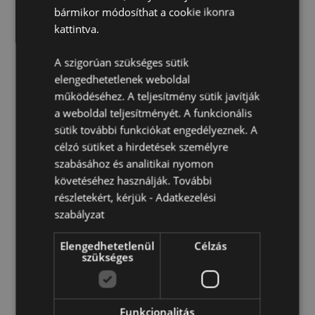
Töltőkábel:
USB-C típusú - Ne használd a lámpát
bármikor módosíthat a cookie ikonra
töltés közben. Csak a lámpával együtt kapott kábelt
kattintva.
használd.
Töltési Idő:
Kb. 4 óra.
A szigorúan szükséges sütik
Tápellátás/Akkumulátor:
Lítium akkumulátoros,
elengedhetetlenek weboldal
újratölthető LED egység. DC5V 0.5A. 1200mAh/3.7V.
működéséhez. A teljesítmény sütik javítják
Színhőmérséklet WW 3000k+RGB.
a weboldal teljesítményét. A funkcionális
Tisztítás:
A port száraz ruhával töröld le.
sütik további funkciókat engedélyeznek. A
CE jelöléssel ellátott termék:
Igen
célzó sütiket a hirdetések személyre
szabásához és analitikai nyomon
A termék nem alkalmas a következő korosztálynak:
0 -
3 Év
követéséhez használják. További
részletekért, kérjük -
Adatkezelési
szabályzat
Termékjellemzők
További
Magasság 11.5cm Szélesség 9cm Vastagság 9cm
Elengedhetetlenül
Célzás
szükséges
Információ
5055071514142
48
0.206000
Funkcionalitás