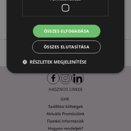
Nem
Nem
Nem
Foodiemals
ÖSSZES ELFOGADÁSA
ÖSSZES ELUTASÍTÁSA
RÉSZLETEK MEGJELENÍTÉSE
Elengedhetetlenül szükséges
Célzás
HASZNOS LINKEK
Funkcionalitás
GYIK
A weboldal működéséhez feltétlenül szükséges sütik
Szállítási költségek
lehetővé teszik a webhely alapvető funkcióit,
Aktuális Promócióink
például a felhasználói bejelentkezést és a
fiókkezelést. A weboldal nem használható
Fizetési Információk
megfelelően a feltétlenül szükséges sütik nélkül.
Hogyan rendeljek?